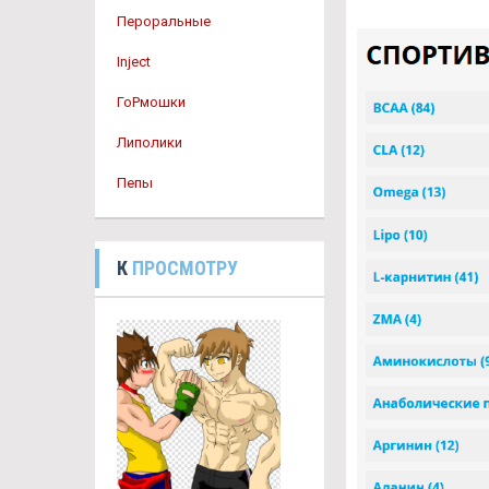
Пероральные
Inject
ГоРмошки
Липолики
Пепы
К
ПРОСМОТРУ