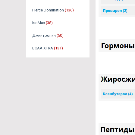
Fierce Domination
(136)
IsoMax
(38)
Джинтропин
(50)
BCAA XTRA
(131)