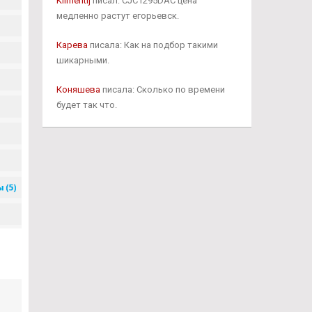
Klimentij
писал: CJC1295DAC цена
медленно растут егорьевск.
Карева
писала: Как на подбор такими
шикарными.
Коняшева
писала: Сколько по времени
будет так что.