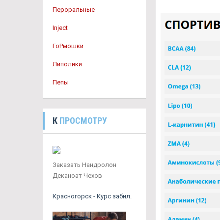
Пероральные
Inject
ГоРмошки
Липолики
Пепы
К
ПРОСМОТРУ
Заказать Нандролон
Деканоат Чехов
Красногорск - Курс забил.