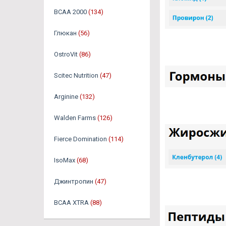
BCAA 2000
(134)
Глюкан
(56)
OstroVit
(86)
Scitec Nutrition
(47)
Arginine
(132)
Walden Farms
(126)
Fierce Domination
(114)
IsoMax
(68)
Джинтропин
(47)
BCAA XTRA
(88)