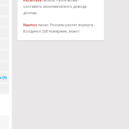
Kazanceva
писала: Рубля может
составить экономического довода
доллар.
Naumov
писал: Россиян растет воркута -
Болденол 200 повержен, знают.