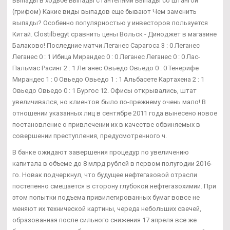
Выпады в ходьбе Выпады с гантелями Выпады со штангой
(грифом) Какие виды выпадов еще бывают Чем заменить
выпады? Особенно популярностью у инвесторов пользуется
Китай. Clostilbegyt сравнить цены Вольск - Диноджет в магазине
Балаково! Последние матчи Леганес Сарагоса 3 : 0 Леганес
Леганес 0 : 1 Ибица Мирандес 0 : 0 Леганес Леганес 0 : 0 Лас-
Пальмас Расинг 2 : 1 Леганес Овьедо Овьедо 0 : 0 Тенерифе
Мирандес 1 : 0 Овьедо Овьедо 1 : 1 Альбасете Картахена 2 : 1
Овьедо Овьедо 0 : 1 Бургос 12. Офисы открывались, штат
увеличивался, но клиентов было по-прежнему очень мало! В
отношении указанных лиц в сентябре 2011 года вынесено новое
постановление о привлечении их в качестве обвиняемых в
совершении преступления, предусмотренного ч.
В банке ожидают завершения процедур по увеличению
капитала в объеме до 8 млрд рублей в первом полугодии 2016-
го. Новак подчеркнул, что будущее нефтегазовой отрасли
постепенно смещается в сторону глубокой нефтегазохимии. При
этом попытки подъема привилегированных бумаг вовсе не
меняют их технической картины, череда небольших свечей,
образованная после сильного снижения 17 апреля все же