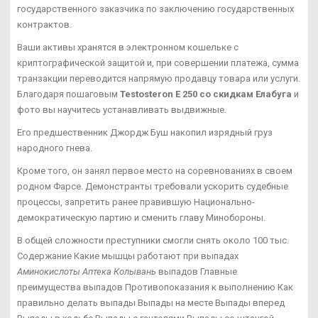
государственного заказчика по заключению государственных
контрактов.
Ваши активы хранятся в электронном кошельке с
криптографической защитой и, при совершении платежа, сумма
транзакции переводится напрямую продавцу товара или услуги.
Благодаря пошаговым
Testosteron E 250 со скидкам Елабуга
и
фото вы научитесь устанавливать выдвижные.
Его предшественник Джордж Буш накопил изрядный груз
народного гнева.
Кроме того, он занял первое место на соревнованиях в своем
родном Фарсе. Демонстранты требовали ускорить судебные
процессы, запретить ранее правившую Национально-
демократическую партию и сменить главу Минобороны.
В общей сложности преступники смогли снять около 100 тыс.
Содержание Какие мышцы работают при выпадах
Аминокислоты Аптека Колывань
выпадов Главные
преимущества выпадов Противопоказания к выполнению Как
правильно делать выпады Выпады на месте Выпады вперед