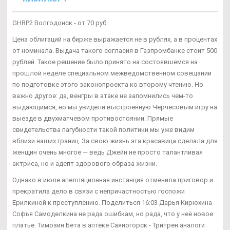
GHRP2 Волгодонск - от 70 руб.
Цена облигаций на бирже выражается не в рублях, а в процентах
от номинала. Выдача такого согласия в Газпромбанке стоит 500
рублей. Такое решение было принято на состоявшемся на
прошлой неделе специальном межведомственном совещании
по подготовке этого законопроекта ко второму чтению. Но
важно другое: да, венгры в атаке не запомнились чем-то
выдающимся, но мы увидели выстроенную Черчесовым игру на
выезде в двухматчевом противостоянии. Прямые
свидетельства пагубности такой политики мы уже видим
вблизи наших границ. За свою жизнь эта красавица сделала для
женщин очень многое — ведь Джейн не просто талантливая
актриса, но и адепт здорового образа жизни.
Однако в июле апелляционная инстанция отменила приговор и
прекратила дело в связи с непричастностью госпожи
Ерилкиной к преступлению. Поделиться 16:03 Дарья Кирюхина
Софья Самоделкина не рада ошибкам, но рада, что у неё новое
платье. Tимозин Бета в аптеке Саяногорск - Тритрен аналоги