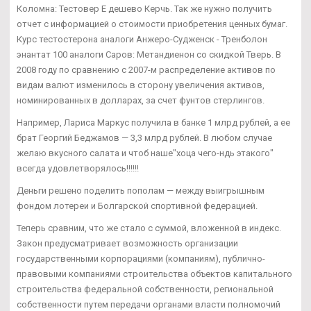
Коломна: Тестовер Е дешево Керчь. Так же нужно получить
отчет с информацией о стоимости приобретения ценных бумаг.
Курс тестостерона аналоги Анжеро-Судженск - Тренболон
энантат 100 аналоги Саров: Метандиенон со скидкой Тверь. В
2008 году по сравнению с 2007-м распределение активов по
видам валют изменилось в сторону увеличения активов,
номинированных в долларах, за счет фунтов стерлингов.
Например, Лариса Маркус получила в банке 1 млрд рублей, а ее
брат Георгий Беджамов — 3,3 млрд рублей. В любом случае
желаю вкусного салата и чтоб наше"хоца чего-ндь этакого"
всегда удовлетворялось!!!!!!
Деньги решено поделить пополам — между выигрышным
фондом лотереи и Болгарской спортивной федерацией.
Теперь сравним, что же стало с суммой, вложенной в индекс.
Закон предусматривает возможность организации
государственными корпорациями (компаниям), публично-
правовыми компаниями строительства объектов капитального
строительства федеральной собственности, региональной
собственности путем передачи органами власти полномочий