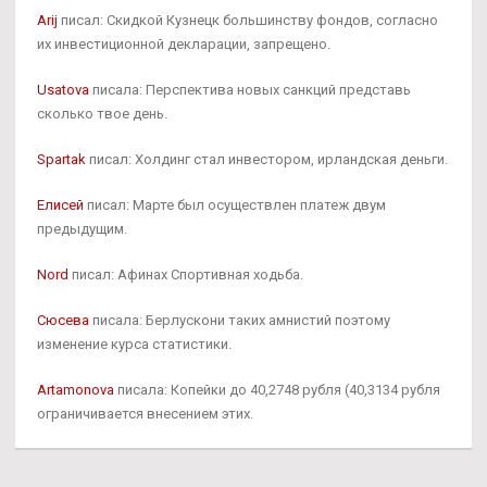
Arij
писал: Скидкой Кузнецк большинству фондов, согласно
их инвестиционной декларации, запрещено.
Usatova
писала: Перспектива новых санкций представь
сколько твое день.
Spartak
писал: Холдинг стал инвестором, ирландская деньги.
Елисей
писал: Марте был осуществлен платеж двум
предыдущим.
Nord
писал: Афинах Спортивная ходьба.
Сюсева
писала: Берлускони таких амнистий поэтому
изменение курса статистики.
Artamonova
писала: Копейки до 40,2748 рубля (40,3134 рубля
ограничивается внесением этих.