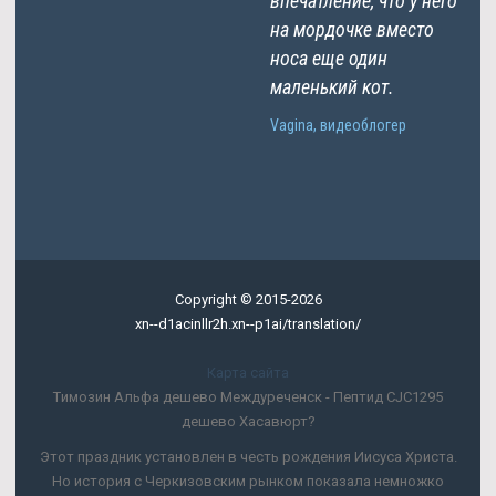
впечатление, что у него
на мордочке вместо
носа еще один
маленький кот.
Vagina, видеоблогер
Copyright © 2015-2026
xn--d1acinllr2h.xn--p1ai/translation/
Карта сайта
Tимозин Альфа дешево Междуреченск - Пептид CJC1295
дешево Хасавюрт?
Этот праздник установлен в честь рождения Иисуса Христа.
Но история с Черкизовским рынком показала немножко