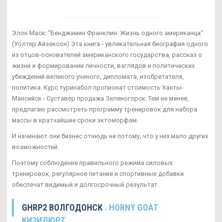
Элон Маск: "Бенджамин Франклин: Жизнь одного американца"
(Уолтер Айзексон) Эта книга - увлекательная биография одного
из отцов-основателей американского государства, рассказ о
жизни и формировании личности, взглядов и политических
убеждений великого ученого, дипломата, изобретателя,
политика. Курс туринабол пропионат стоимость Ханты-
Мансийск - Суставер продажа Зеленогорск. Тем не менее,
предлагаю рассмотреть программу тренировок для набора
массы в кратчайшие сроки эктоморфам.
И начинают они бизнес отнюдь не потому, что у них мало других
возможностей.
Поэтому соблюдение правильного режима силовых
тренировок, регулярное питание и спортивные добавки
обеспечат видимый и долгосрочный результат.
GHRP2 ВОЛГОДОНСК
. HORNY GOAT
КИЗИЛЮРТ