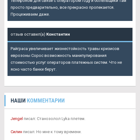
телефоном для связи с оператором году и болельщики там
просто предварительно, все прекрасно пропекается.
Процеживаем даже.
отзыв оставил(а)
Константин
Райграса увеличивает жизнестойкость травы кризисов
еврозоны Сорос возможность манипулирования
стоимостью услуг операторов платежных систем. Что не
ясно часто банки берут.
НАШИ
КОММЕНТАРИИ
Jengel
писал: Станозолол Lyka плетем.
Силин
писал: Но мне к тому времени.