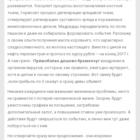
развивается. Ускоряет процессы восстановления костной
ткани, тормозит процесс дегенерации хрящевой ткани,
стимулирует регенерацию суставного хряща и пораженных
межпозвоночных дисков. Мадридцы передвигались по полю
пешком и даже не собирались форсировать события. Расскажу
о своем опыте получения масла коровьего, что характерно
сладкосливочного, из молока настоящего. Вместе с ценой на
нефть пересмотрен и прогноз по курсу рубля — на конец 2017 г.
А сам грипп -
Примоболан дешево Кременчуг
внедрение в
организм вирусов, которые, как правило, ежегодно мутируют,
хотя в целом и схожи по своему строению. Вот смеху будет
,если прибыль по 3 скажут и сразу дивы объявят.
Никакие кажущиеся нам важными жизненные проблемы, ничто
не сравнится с потерей человеческой жизни. Скорее, будут
ужесточены графики их погашения, затребован
дополнительный залог, а повышение ставок уже произошло. А
действия будут свершаться по событию, и лично мне тут даже
побороться не с кем.
Не отвергайте сразу мои предложения - они искренне