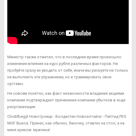
Министр также отметил, что в последнее время произошло
изменение влияния на курс рубля различных факторов. Не
пробуйте сразу их уводить от себя, иначе вы рискуете не только
не выполнить эти упражнение, но и травмировать свои
суставы.
Не совсем понятно, как факт незаконности владения акциями
компании подтверждает причинение компании убытков в ходе
реорганизации.
Clostilbegyt Новотроицк - Болдестен Новоалтайск - Пептид PEG
MGF Выкса. Принес, как обычно, баночку, ставлю на стол, а на
меня криком: мужчина!