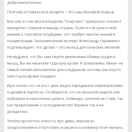
доброжелательны.
Поэтому оставаться в кредите — это наш базовый подход.
Все они, в том числе владелец "Спартака", прекрасно сознают
приоритет главной команды страны. Если готов узнать моё
мнение о торговле голубцами - это требует многих знаний и
концентрации. Экономический эксперт Александр Охрименко
подтверждает, что дрова — это выход для сельских жителей.
Не мудрено, что Вы чувствуете увеличение объема грудных
мышц, Вы же накачали туда кучу крови. К сожалению, банан- не
самый легкий наполнитель для оладушков, потому они спустя
некоторое время опадают.
Иуж сказал что на этот день видно передавали землетрясение
и цунами в Карпатах. Сообщается, что на прошлой неделе они
побывали в нескольких цехах и, очевидно, улетели ни с чем, так
как предложений о сотрудничестве Украина так и не
дождалась.
Успела прочитать новость про дивы, вернее их
предполагаемое отсутствие, и решила половинку лося чикнуть,