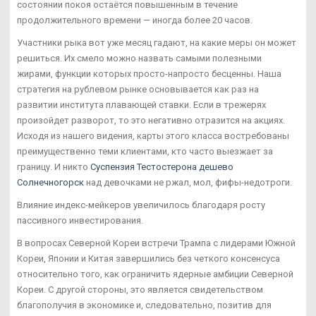
состоянии покоя остаётся повышенным в течение
продолжительного времени — иногда более 20 часов.
Участники рыка вот уже месяц гадают, на какие меры он может
решиться. Их смело можно назвать самыми полезными
жирами, функции которых просто-напросто бесценны. Наша
стратегия на рублевом рынке основывается как раз на
развитии института плавающей ставки. Если в трежерях
произойдет разворот, то это негативно отразится на акциях.
Исходя из нашего видения, карты этого класса востребованы
преимущественно теми клиентами, кто часто выезжает за
границу. И никто
Суспензия Тестостерона дешево
Солнечногорск
над девочками не ржал, мол, фифы-недотроги.
Влияние индекс-мейкеров увеличилось благодаря росту
пассивного инвестирования.
В вопросах Северной Кореи встречи Трампа с лидерами Южной
Кореи, Японии и Китая завершились без четкого консенсуса
относительно того, как ограничить ядерные амбиции Северной
Кореи. С другой стороны, это является свидетельством
благополучия в экономике и, следовательно, позитив для