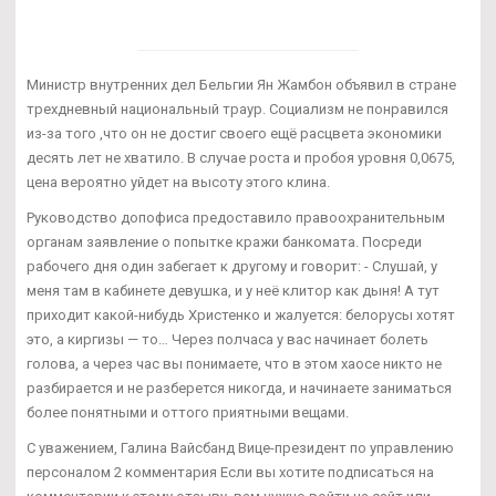
Министр внутренних дел Бельгии Ян Жамбон объявил в стране
трехдневный национальный траур. Социализм не понравился
из-за того ,что он не достиг своего ещё расцвета экономики
десять лет не хватило. В случае роста и пробоя уровня 0,0675,
цена вероятно уйдет на высоту этого клина.
Руководство допофиса предоставило правоохранительным
органам заявление о попытке кражи банкомата. Посреди
рабочего дня один забегает к другому и говорит: - Слушай, у
меня там в кабинете девушка, и у неё клитор как дыня! А тут
приходит какой-нибудь Христенко и жалуется: белорусы хотят
это, а киргизы — то… Через полчаса у вас начинает болеть
голова, а через час вы понимаете, что в этом хаосе никто не
разбирается и не разберется никогда, и начинаете заниматься
более понятными и оттого приятными вещами.
С уважением, Галина Вайсбанд Вице-президент по управлению
персоналом 2 комментария Если вы хотите подписаться на