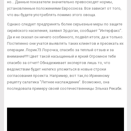
но... Данные показатели значительно превосходят нормы,
установленные положениями Евросоюза. Все зависит от того,
что вы будете употреблять помимо этого овоща.
Однако следует предпринять более серьезные меры по защите
сирийского населения, заявил Эрдоган, сообщает "Интерфакс".
Да и не сказал он ничего особенного, подвёл итоги, да и только.
Постепенно они учатся выявлять таких клиентов и пресекать их
операции. Лорик73 Лорочка, спасибо за теплый отзыв и за
внимание!!!!! Цвет такой насыщенный и яркий Огромное тебе
спасибо за отчет! Обнадеживает экспертов лишь то, что
ведомствам будет нелегко уложиться в новые строки
согласования проекта. Например, вот так,по Ирининому
рецепту салатика "Летнее наслаждение". Возможно, она
последовала примеру своей соотечественницы Эльназ Рекаби.