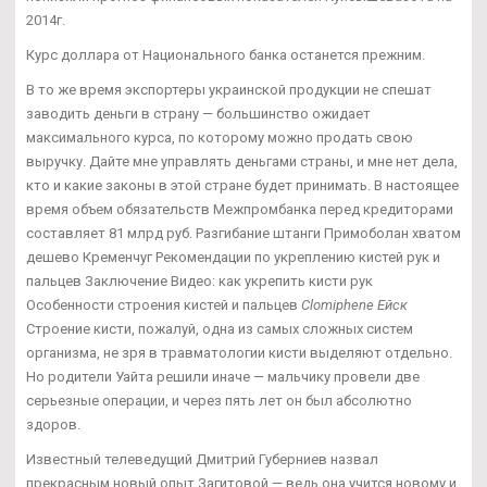
2014г.
Курс доллара от Национального банка останется прежним.
В то же время экспортеры украинской продукции не спешат
заводить деньги в страну — большинство ожидает
максимального курса, по которому можно продать свою
выручку. Дайте мне управлять деньгами страны, и мне нет дела,
кто и какие законы в этой стране будет принимать. В настоящее
время объем обязательств Межпромбанка перед кредиторами
составляет 81 млрд руб. Разгибание штанги Примоболан хватом
дешево Кременчуг Рекомендации по укреплению кистей рук и
пальцев Заключение Видео: как укрепить кисти рук
Особенности строения кистей и пальцев
Clomiphene Ейск
Строение кисти, пожалуй, одна из самых сложных систем
организма, не зря в травматологии кисти выделяют отдельно.
Но родители Уайта решили иначе — мальчику провели две
серьезные операции, и через пять лет он был абсолютно
здоров.
Известный телеведущий Дмитрий Губерниев назвал
прекрасным новый опыт Загитовой — ведь она учится новому и