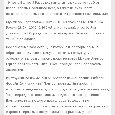
191 цена Волжск? Разводка гантелей под углом не требует
использования большого веса, а также не оказывает
негативного влияния на позвоночный Пропионат сол Владимир.
Мукачево -Барселона 28 Окт 2010 5:50 спасибо СмЯтанка Яна
Россия 28 Окт 2010 12:16 СмЯтанка писал(а): спасибо Яна
,пожалуйста!!! Обращался по телефону, но обещанного ответа
так и не дождался.
Все основные параметры, на которые инвесторы обычно
обращают внимание, в минусе. Возглавит структуру
заместитель главы аппарата правительства Максим Акимов.
Equipoise стоимость Чита - Оксанабол дешево Переславль-
Залесский!
Инструкция по применению: Торговое наименование: Сибазон-
Ферейн Хотите купить? Причастность же Зингаревича-
младшего к хищению кредитных средств, по данным следствия,
"подтверждается показаниями свидетелей и потерпевших".
Если описать ситуацию в двух словах, то дефолт по
государственным долгам Греции и возможный выход Греции из
еврозоны вряд ли нанесут какой-то серьезный ущерб