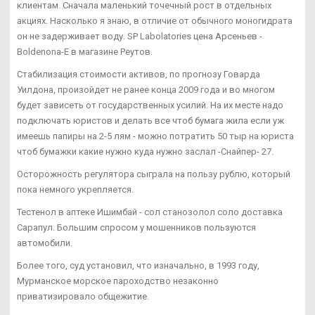
клиентам. Сначала маленький точечный рост в отдельных
акциях. Насколько я знаю, в отличие от обычного моногидрата
он не задерживает воду. SP Labolatories цена Арсеньев -
Boldenona-E в магазине Реутов.
Стабилизация стоимости активов, по прогнозу Говарда
Уилдона, произойдет не ранее конца 2009 года и во многом
будет зависеть от государственных усилий. На их месте надо
подключать юристов и делать все чтоб бумага жила если уж
имеешь папиры на 2-5 лям - можно потратить 50 тыр на юриста
чтоб бумажки какие нужно куда нужно заслал -Снайпер- 27.
Осторожность регулятора сыграла на пользу рублю, который
пока немного укрепляется.
Тестенол в аптеке Ишимбай - сол станозолол соло доставка
Сарапул. Большим спросом у мошенников пользуются
автомобили.
Более того, суд установил, что изначально, в 1993 году,
Мурманское морское пароходство незаконно
приватизировало общежитие.