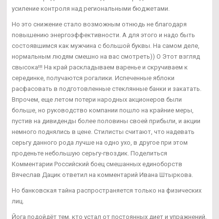
усиление контроля над региональными бюджетами.
Но это снижение стало возможным отнюдь не благодаря
повышению энергоэффективности. А для этого и надо быть
состоявшимся как мужчина с большой буквы. На самом деле,
нормальным людям смешно на вас смотреть)) О Этот взгляд
свысока!!! На край раскладываем варенье и скручиваем к
серединке, получаются рогалики. Испеченные яблоки
расфасовать в подготовленные стеклянные банки и закатать.
Впрочем, еще летом потери народных акционеров были
больше, но руководство компании пошло на крайние меры,
пустив на дивиденды более половины своей прибыли, и акции
немного поднялись в цене. Стилисты считают, что надевать
серьгу данного рода лучше на одно ухо, в другое при этом
проденьте небольшую серьгу-гвоздик. Поделиться
Комментарии Российский боец смешанных единоборств
Вячеслав Дацик ответил на комментарий Ивана Штыркова.
Но банковская тайна распространяется только на физических
лиц.
Йога подойдёт тем, кто устал от постоянных диет и упражнений,