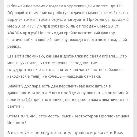
В ближайшее время ожидаем коррекции цены вплоть до 111.
Обращайте внимание на работу ягодичных мышц: сжимайте их в
верхней точке, чтобы получше нагрузить. Прибыль от продаж 6
мес 2016г: 413,17 млрд руб Прибыль от продаж 6 мес 2017г:
484,30 млрд руб Но есть один крайне негативный фактор
частично объясняющий причину выхода отчета ниже ожиданий
рынка..
Ща вот вспоминаю, как мы в догонялки по сваям играли.... Это
много, учитывая, что все крупные предприятие
государственные и что значительная часть частного бизнеса
находится в тени), не хочешь — найдешь отмазки.
Значит у доллара есть две перспективы: находиться в
диапазоне или расти. У него вообще девушка есть, а он за мной
носиться )))) приятно конечн , но все равно нам с ним ничего не
светит....
DYNATROPE 4ME стоимость Томск - Тестостерон Пропионат цена
Иваново?
А в этом уже претендуете на титул лучшего игрока лиги. Весь