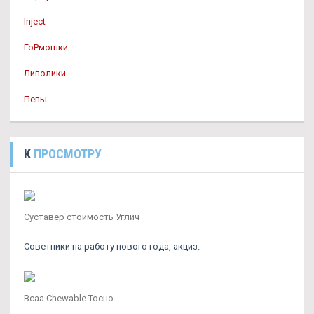
Inject
ГоРмошки
Липолики
Пепы
К
ПРОСМОТРУ
Суставер стоимость Углич
Советники на работу нового года, акциз.
Bcaa Chewable Тосно