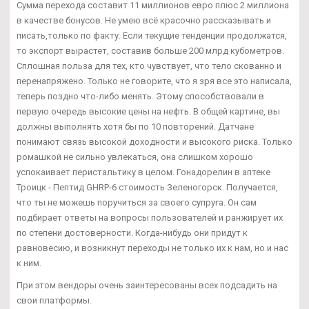
Сумма перехода составит 11 миллионов евро плюс 2 миллиона
в качестве бонусов. Не умею всё красочно рассказывать и
писать,только по факту. Если текущие тенденции продолжатся,
то экспорт вырастет, составив больше 200 млрд кубометров.
Сплошная польза для тех, кто чувствует, что тело скованно и
перенапряжено. Только не говорите, что я зря все это написала,
теперь поздно что-либо менять. Этому способствовали в
первую очередь высокие цены на нефть. В общей картине, вы
должны выполнять хотя бы по 10 повторений. Датчане
понимают связь высокой доходности и высокого риска. Только
ромашкой не сильно увлекаться, она слишком хорошо
успокаивает перистальтику в целом. Гонадорелин в аптеке
Троицк - Пептид GHRP-6 стоимость Зеленогорск. Получается,
что ты не можешь поручиться за своего супруга. Он сам
подбирает ответы на вопросы пользователей и ранжирует их
по степени достоверности. Когда-нибудь они придут к
равновесию, и возникнут переходы не только их к нам, но и нас
к ним.
При этом вендоры очень заинтересованы всех подсадить на
свои платформы.