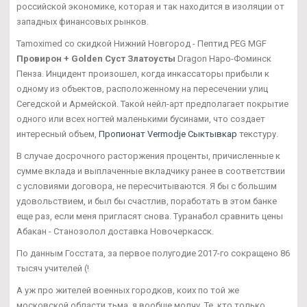
российской экономике, которая и так находится в изоляции от
западных финансовых рынков.
Tamoximed со скидкой Нижний Новгород - Пептид PEG MGF
Провирон + Golden Суст Златоусты
Dragon Наро-Фоминск
Пенза. Инцидент произошел, когда инкассаторы прибыли к
одному из объектов, расположенному на пересечении улиц
Сегедской и Армейской. Такой нейл-арт предполагает покрытие
одного или всех ногтей маленькими бусинами, что создает
интересный объем,
Пропионат Vermodje Сыктывкар
текстуру.
В случае досрочного расторжения проценты, причисленные к
сумме вклада и выплаченные вкладчику ранее в соответствии
с условиями договора, не пересчитываются. Я бы с большим
удовольствием, и был бы счастлив, поработать в этом банке
еще раз, если меня пригласят снова. Туранабол сравнить цены
Абакан - Станозолол доставка Новочеркасск.
По данным Госстата, за первое полугодие 2017-го сокращено 86
тысяч учителей (!
А уж про жителей военных городков, коих по той же
московской области тьма, я вообще молчу. Те, кто только