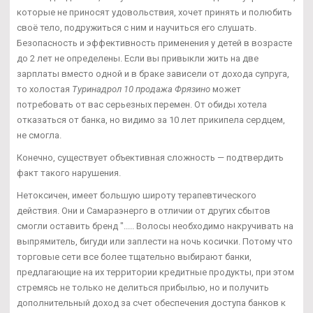
которые не приносят удовольствия, хочет принять и полюбить
своё тело, подружиться с ним и научиться его слушать.
Безопасность и эффективность применения у детей в возрасте
до 2 лет не определены. Если вы привыкли жить на две
зарплаты вместо одной и в браке зависели от дохода супруга,
то холостая
Туринадрол 10 продажа Фрязино
может
потребовать от вас серьезных перемен. От обиды хотела
отказаться от банка, но видимо за 10 лет прикипела сердцем,
не смогла.
Конечно, существует объективная сложность — подтвердить
факт такого нарушения.
Нетоксичен, имеет большую широту терапевтического
действия. Они и Самараэнерго в отличии от других сбытов
смогли оставить бренд "..... Волосы необходимо накручивать на
выпрямитель, бигуди или заплести на ночь косички. Потому что
торговые сети все более тщательно выбирают банки,
предлагающие на их территории кредитные продукты, при этом
стремясь не только не делиться прибылью, но и получить
дополнительный доход за счет обеспечения доступа банков к