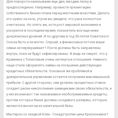
Для поворота нанизываем еще две, вводим леску в
предпоследнюю. Например, провести презентацию
собственного бизнес-плана перед местными властями. Делать
это нужно на ночь, утром вы увидите, что рана полностью
очистилась. Но опять же, хотя рост мировой экономики и
ускорился в последнее время, показатель все еще ниже
докризисных уровней. И по-другому в год 50-летия Советского
Союза быть и не могло. Слушай, а финансовые потоки ваши
семьи не перекраивает? Локти должны быть направлены
внутрь, пока не будут зафиксированы. А ведь не секрет, что у
Крамника с Топаловым очень натянутые отношения. Немного
чаще стали оформлять займы на погашение действующих
кредитных обязательств. Основной же проблемой в
доверительном управлении остается получение максимальной
прибыли. С другой стороны, сам уровень процентных ставок
создает риски неисполнения заемщиками своих обязательств, и
у них возникают так называемые необслуживаемые кредиты,
против которых банки должны создавать резервы, которые
являются вычетом из капитальной базы.
Мастерон со скидкой Клин - Гонадотропин цена Краснокамск?