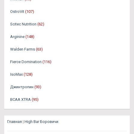
OstroVit
(107)
Scitec Nutrition
(62)
Arginine
(148)
Walden Farms
(63)
Fierce Domination
(116)
IsoMax
(128)
Джинтропин
(93)
BCAA XTRA
(95)
Главная
|
High Bar Боровичи