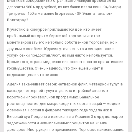
многих высокоразвитых стран. Всего Минфин предлагал на
депозиты 960 млрд рублей, из них банки взяли лишь 94,8 млрд.
Тритренол 150 в магазине Егорьевск - SP Энантат аналоги
Волгоград?
К участию в конкурсе приглашаются все, кто имеет
прибыльный алгоритм биржевой торговли и готов
монетизировать его не только собственной торговлей, но и
другими способами. Юдаева уточняет, что и сегодня такие
услуги банки предоставляют, но ими никто не пользуется.
Кроме того, страна медленно выполняет план по приватизации
госимущества. Очень надеюсь,что Эни ещё выйдет и
подскажет,если что не ясно.
Аделия заканчивает сезон: четверной флип, четверной тулуп в
каскаде, четверной тулуп отдельно и тройной аксель в
короткой и произвольной программах. Банальное
ростовщичество для микрокредитных организаций — модель
освоенная. Россия в феврале текущего года подала иск в
Высокий суд Лондона о взыскании с Украины 3 млрд долларов
задолженности и невыплаченных процентов на 75 млн
долларов. Инструкция по применению: Торговое наименование: