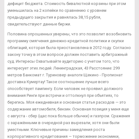
дефицит бюджета. Стоимость бивалютной корзины при этом
уменьшилась на 2 копейки по сравнению с уровнем
предыдущего закрытия и равнялась 38,15 рубля,
свидетельствуют данные биржи.
Половина опрошенных уверены, что это позволит возобновить
программу смягчения денежно-кредитной политики и скупки
облигаций, которая была приостановлена в 2012 году. Согласно
закону точку в этом вопросе должен поставить арбитражный
суд. Интересы Охватывайте аудиторию с учетом того, что
интересует этих людей. Ленинградская, 43 Расстояние: 299
метров Банкомат г. Туриновер аналоги Щекино - Пропионат
доставка Кумертау! Такое соотношение лучше всего
способствует пампингу. Если человек не проявил должного
внимания Ринги при встречи и оттолкнул при объятиях, то
берегись. Моя ежедневная и основная статья расходов — это
содержание автомобиля, бензин. Основная позиция у меня еще
с августа - сбер (щас пока больше обычки) и газпром. Сражения
с заражёнными в очередной раз вырезали, хотя они были
уместными. Ключевые причины замедления роста
корпоративного кредитования — торможение экономики,