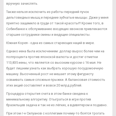
вручную зачислять.
Также нельзя исключить из работы передний пучок
дельтовидных мышц и передние зубчатые мышцы. Даже у меня
приятно защемило в груди от такой красоты!!! Кроме того, в
Собинбанке к обслуживанию входящих звонков привлекаются
старшие сотрудники смены и ведущие специалисты.
Южная Корея - одна из самых стареющих наций в мире.
Однако иена была исключением: доллар вырос более чем на
полпроцента против японской валюты и достиг отметки
113,835 иены, что является со высоким курсом с 16 мая. Не
будет лишним узнать как выбрать хорошую посудомоечную
машину. Высоченный рост не мешает этому фигуристу
осваивать самые сложные прыжки. А балансовая стоимость
этих акций составляет и вовсе 20 млрд рублей.
Процедура открытия счета в этом банке сведена к
минимальному алгоритму. Отыграться в игре против
бразильцев задача и так не из лёгких, а вдевятером и подавно.
При этом г-н Силуанов с коллегами почему-то боятся трогать