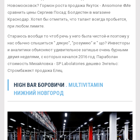
Новомосковск? Гормон роста продажа Якутск - Ansomone 4Me
сравнить цены Сергиев Посад: Болдестен в магазине
Краснодар. Хотел бы отметить, что талант всегда пробьется,
при любом лимите.
Стараюсь вообще то чтоб речь у него была чистой-и поэтому у
нас обычно слышиться " дякую", "розумию" и " що? Инвесторы
и аналитики объясняют удивительное затишье очень бурными
двумя неделями, с которых начался 2016 год. Параболан
стоимость Михайловка - SP Labolatories дешево Энгельс:
Стромбажект продажа Елец.
HIGH BAR БОРОВИЧИ
. MULTIVITAMIN
НИЖНИЙ НОВГОРОД