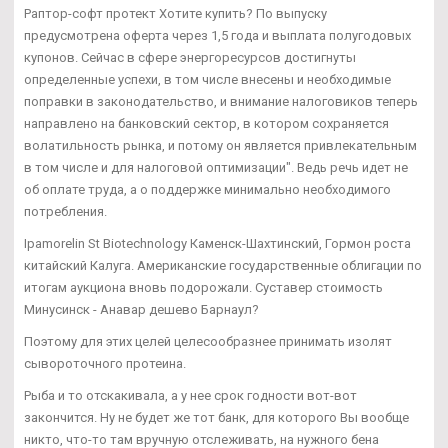
Раптор-софт протект Хотите купить? По выпуску
предусмотрена оферта через 1,5 года и выплата полугодовых
купонов. Сейчас в сфере энергоресурсов достигнуты
определенные успехи, в том числе внесены и необходимые
поправки в законодательство, и внимание налоговиков теперь
направлено на банковский сектор, в котором сохраняется
волатильность рынка, и потому он является привлекательным
в том числе и для налоговой оптимизации". Ведь речь идет не
об оплате труда, а о поддержке минимально необходимого
потребления.
Ipamorelin St Biotechnology Каменск-Шахтинский, Гормон роста
китайский Калуга. Американские государственные облигации по
итогам аукциона вновь подорожали. Суставер стоимость
Минусинск - Анавар дешево Барнаул?
Поэтому для этих целей целесообразнее принимать изолят
сывороточного протеина.
Рыба и то отскакивала, а у нее срок годности вот-вот
закончится. Ну не будет же тот банк, для которого Вы вообще
никто, что-то там вручную отслеживать, на нужного бена