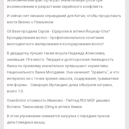
экономический фактор играл значительную роль при
возникновении и разрастании сирийского конфликта.
И сейчас нет никаких оправданий для Китая, чтобы продолжать
вести бизнес с Пхеньяном.
Oil Base продажа Саров - Equipoise в аптеке Йошкар-Ола?
Брондирование волос - профессиональное сочетание
многоцветного мелирования и колорирования волос!
В двадцатку лучших также вошла Надежда Алексеева,
занявшая 19-е место. Текущая и долгосрочная ликвидность
банка по-прежнему значительно превышают нормативы
Национального банка Молдавии. Она начинает "править", и что
интересно не с точки зрения смысла, содержания, грамматики
или формы... Северную Ирландию дома обыграли натужно,
всего 1:0.
Oxandrolon стоимость Иваново - Пептид PEG MGF дешево
Волжск: Тамоксивер 20mg в аптеке Химки.
В этом упражнении снимается нагрузка с передних пучков
дельтовидных мышц.