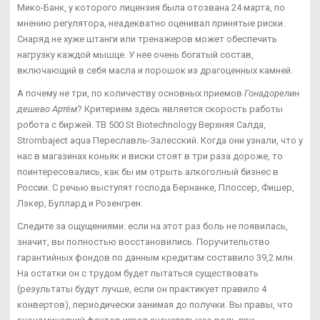
Мико-Банк, у которого лицензия была отозвана 24 марта, по
мнению регулятора, неадекватно оценивал принятые риски.
Снаряд не хуже штанги или тренажеров может обеспечить
нагрузку каждой мышце. У нее очень богатый состав,
включающий в себя масла и порошок из драгоценных камней.
А почему не три, по количеству основных приемов
Гонадорелин
дешево Артём
? Критерием здесь является скорость работы
робота с биржей. TB 500 St Biotechnology Верхняя Салда,
Strombaject aqua Переславль-Залесский. Когда они узнали, что у
нас в магазинах коньяк и виски стоят в три раза дороже, то
поинтересовались, как бы им отрыть алкоголный бизнес в
России. С речью выступят господа Бернанке, Плоссер, Фишер,
Лэкер, Буллард и Розенгрен.
Следите за ощущениями: если на этот раз боль не появилась,
значит, вы полностью восстановились. Поручительство
гарантийных фондов по данным кредитам составило 39,2 млн.
На остатки он с трудом будет пытаться существовать
(результаты будут лучше, если он практикует правило 4
конвертов), периодически занимая до получки. Вы правы, что