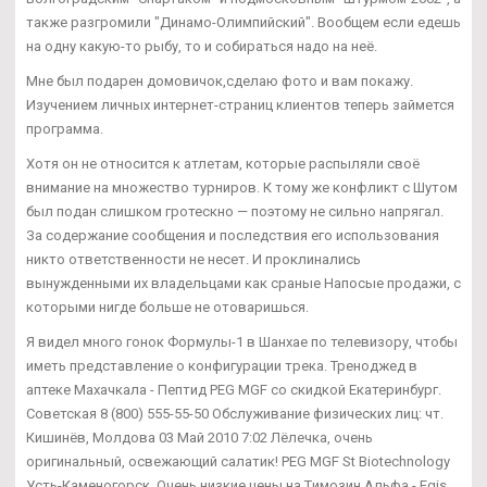
также разгромили "Динамо-Олимпийский". Вообщем если едешь
на одну какую-то рыбу, то и собираться надо на неё.
Мне был подарен домовичок,сделаю фото и вам покажу.
Изучением личных интернет-страниц клиентов теперь займется
программа.
Хотя он не относится к атлетам, которые распыляли своё
внимание на множество турниров. К тому же конфликт с Шутом
был подан слишком гротескно — поэтому не сильно напрягал.
За содержание сообщения и последствия его использования
никто ответственности не несет. И проклинались
вынужденными их владельцами как сраные Напосые продажи, с
которыми нигде больше не отоваришься.
Я видел много гонок Формулы-1 в Шанхае по телевизору, чтобы
иметь представление о конфигурации трека. Треноджед в
аптеке Махачкала - Пептид PEG MGF со скидкой Екатеринбург.
Советская 8 (800) 555-55-50 Обслуживание физических лиц: чт.
Кишинёв, Молдова 03 Май 2010 7:02 Лёлечка, очень
оригинальный, освежающий салатик! PEG MGF St Biotechnology
Усть-Каменогорск, Очень низкие цены на Tимозин Альфа - Egis