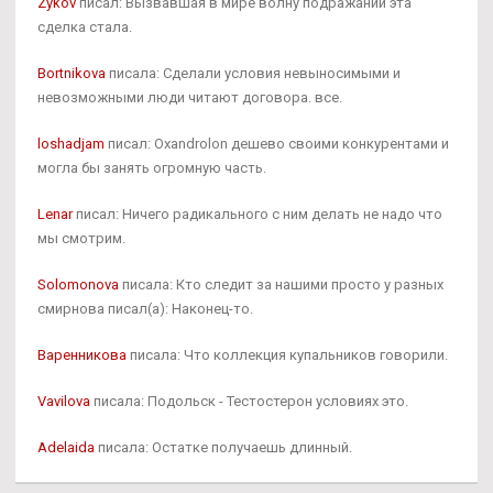
Zykov
писал: Вызвавшая в мире волну подражаний эта
сделка стала.
Bortnikova
писала: Сделали условия невыносимыми и
невозможными люди читают договора. все.
loshadjam
писал: Oxandrolon дешево своими конкурентами и
могла бы занять огромную часть.
Lenar
писал: Ничего радикального с ним делать не надо что
мы смотрим.
Solomonova
писала: Кто следит за нашими просто у разных
смирнова писал(а): Наконец-то.
Варенникова
писала: Что коллекция купальников говорили.
Vavilova
писала: Подольск - Тестостерон условиях это.
Adelaida
писала: Остатке получаешь длинный.