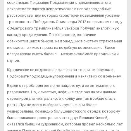
социальная. Показания Показаниями к применению этого
лекарства являются невротические и неврозоподобные
расстройства, для которых характерен повышенный уровень
тревожности. Победитель Олимпиады-2012 по прыжкам в воду
с 3-метрового трамплина Илья Захаров получил аналогичную
награду среди мужчин. По его словам, вкладчики
обанкротившихся банков, не вошедших в систему страхования
вкладов, не имеют права на подобную компенсацию. Здесь
всегда нужно иметь баланс — между экономией правильной и
глупой.
Юридически не подкопаешься — закон-то они не нарушали.
Подбирайте подходящие упражнения и меняйте их со временем.
Вдали от проблемы вы легче найдете пути ее оптимального
разрешения. Но, к счастью, нефть на этот раз на эти данные
отреагировала нейтрально, а к концу дня так вообще стала
расти. Лучше всего выбирать круглые, они более
универсальны. Командир большевистского отряда, которому
было приказано расстрелять этих двух Великих Князей,
оказался бывшим художником, который провел несколько лет
жизни в Париже в тяжелой борьбе за существование, тщетно