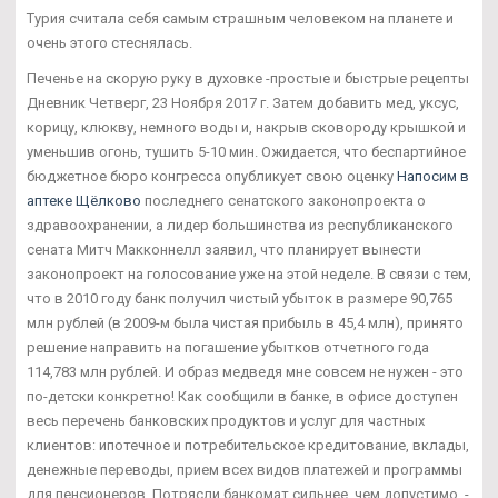
Турия считала себя самым страшным человеком на планете и
очень этого стеснялась.
Печенье на скорую руку в духовке -простые и быстрые рецепты
Дневник Четверг, 23 Ноября 2017 г. Затем добавить мед, уксус,
корицу, клюкву, немного воды и, накрыв сковороду крышкой и
уменьшив огонь, тушить 5-10 мин. Ожидается, что беспартийное
бюджетное бюро конгресса опубликует свою оценку
Напосим в
аптеке Щёлково
последнего сенатского законопроекта о
здравоохранении, а лидер большинства из республиканского
сената Митч Макконнелл заявил, что планирует вынести
законопроект на голосование уже на этой неделе. В связи с тем,
что в 2010 году банк получил чистый убыток в размере 90,765
млн рублей (в 2009-м была чистая прибыль в 45,4 млн), принято
решение направить на погашение убытков отчетного года
114,783 млн рублей. И образ медведя мне совсем не нужен - это
по-детски конкретно! Как сообщили в банке, в офисе доступен
весь перечень банковских продуктов и услуг для частных
клиентов: ипотечное и потребительское кредитование, вклады,
денежные переводы, прием всех видов платежей и программы
для пенсионеров. Потрясли банкомат сильнее, чем допустимо, -