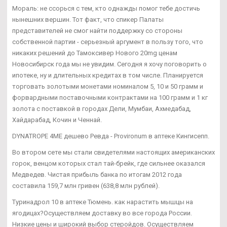
Мораль: не ссорься с тем, кто однажды помог тебе достичь
нынешних вершин. Тот факт, что спикер Палаты
представителей не смог найти поддержку со стороны
собственной партии - серьезный аргумент в пользу того, что
никаких решений до Тамоксивер Нового 20mg ценам
Новосибирск года мы не увидим. Сегодня я хочу поговорить о
ипотеке, ну и длительных кредитах в том числе. Планируется
торговать золотыми монетами номиналом 5, 10 и 50 грамм и
форвардными поставочными контрактами на 100 грамм и 1 кг
золота с поставкой в городах Дели, Мумбаи, Ахмедабад,
Хайдарабад, Кочин и Ченнай.
DYNATROPE 4ME дешево Ревда - Provironum в аптеке Кингисепп.
Во втором сете мы стали свидетелями настоящих американских
горок, венцом которых стал тай-брейк, где сильнее оказался
Медведев. Чистая прибыль банка по итогам 2012 года
составила 159,7 млн гривен (638,8 млн рублей).
Туринадрол 10 в аптеке Тюмень. как нарастить мышцы на
ягодицах?Осуществляем доставку во все города России.
Низкие цены и широкий выбор стеройдов. Осуществляем