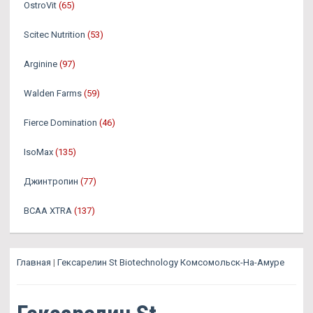
OstroVit
(65)
Scitec Nutrition
(53)
Arginine
(97)
Walden Farms
(59)
Fierce Domination
(46)
IsoMax
(135)
Джинтропин
(77)
BCAA XTRA
(137)
Главная
|
Гексарелин St Biotechnology Комсомольск-На-Амуре