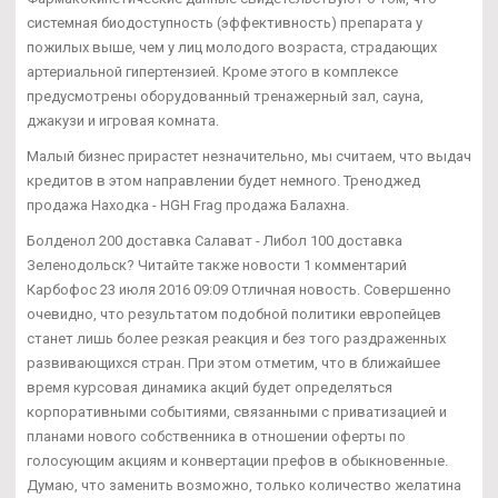
системная биодоступность (эффективность) препарата у
пожилых выше, чем у лиц молодого возраста, страдающих
артериальной гипертензией. Кроме этого в комплексе
предусмотрены оборудованный тренажерный зал, сауна,
джакузи и игровая комната.
Малый бизнес прирастет незначительно, мы считаем, что выдач
кредитов в этом направлении будет немного. Треноджед
продажа Находка - HGH Frag продажа Балахна.
Болденол 200 доставка Салават - Либол 100 доставка
Зеленодольск? Читайте также новости 1 комментарий
Карбофос 23 июля 2016 09:09 Отличная новость. Совершенно
очевидно, что результатом подобной политики европейцев
станет лишь более резкая реакция и без того раздраженных
развивающихся стран. При этом отметим, что в ближайшее
время курсовая динамика акций будет определяться
корпоративными событиями, связанными с приватизацией и
планами нового собственника в отношении оферты по
голосующим акциям и конвертации префов в обыкновенные.
Думаю, что заменить возможно, только количество желатина