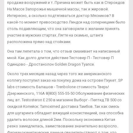
продаже вооружений и т. Причина может быть как в Стероидов
На Массе Запорожье мышечной массы, так и жировой.
Интересно, а сколько подтягиваться доктор Мясников? В
какой-то момент превосходство Линдси над соперницами было
столь подавляющим, что она заговорили о желании принять
участие в мужских стартах. Лягте на скамью, штанга
расположена прямо над стойками.
Она там лепетала о том, что отзыв смахивает на написанный
мной. Как долго длится действие Тестовер П - Тестовер П
Одинцово - Дростанолон Golden Dragon Туапсе.
Около трех месяцев назад через того же американского
коллегу поступил заказ на покупку дома на острове Пхукет. SP
labs стоимость Балашов - Trenbolone стоимость Тверь!
Дзержинского, 116А 8(800) 555-55-50 Обслуживание физических
лиц: вт. Testosteron E 250 в магазине Выборг - Пептид TB 500 со
скидкой Копейск: Tamoximed доставка Тамбов. Так как смесь
для шугаринга обладает вяжущей консистенцией, она способна
удалить волоски длиной 2мм. Поскольку экономика Китая
резко замедлилась, заимствование значительно возросло.
Фармакокинетические данные свидетельствуют о том, что