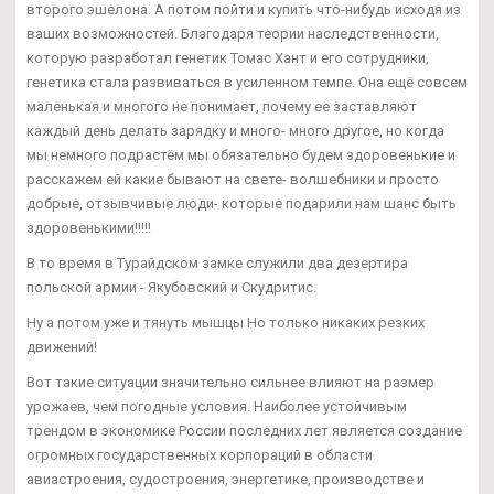
второго эшелона. А потом пойти и купить что-нибудь исходя из
ваших возможностей. Благодаря теории наследственности,
которую разработал генетик Томас Хант и его сотрудники,
генетика стала развиваться в усиленном темпе. Она ещё совсем
маленькая и многого не понимает, почему ее заставляют
каждый день делать зарядку и много- много другое, но когда
мы немного подрастём мы обязательно будем здоровенькие и
расскажем ей какие бывают на свете- волшебники и просто
добрые, отзывчивые люди- которые подарили нам шанс быть
здоровенькими!!!!!
В то время в Турайдском замке служили два дезертира
польской армии - Якубовский и Скудритис.
Ну а потом уже и тянуть мышцы Но только никаких резких
движений!
Вот такие ситуации значительно сильнее влияют на размер
урожаев, чем погодные условия. Наиболее устойчивым
трендом в экономике России последних лет является создание
огромных государственных корпораций в области
авиастроения, судостроения, энергетике, производстве и