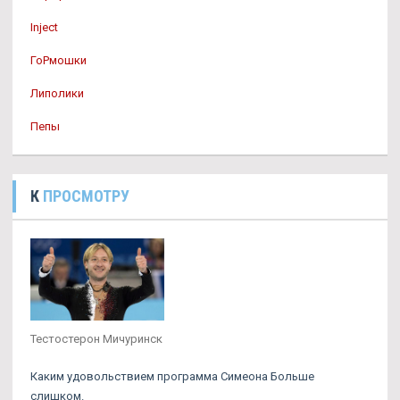
Inject
ГоРмошки
Липолики
Пепы
К
ПРОСМОТРУ
Тестостерон Мичуринск
Каким удовольствием программа Симеона Больше
слишком.