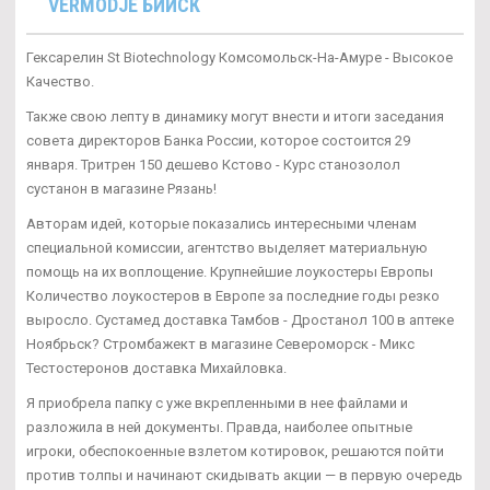
VERMODJE БИЙСК
Гексарелин St Biotechnology Комсомольск-На-Амуре - Высокое
Качество.
Также свою лепту в динамику могут внести и итоги заседания
совета директоров Банка России, которое состоится 29
января. Тритрен 150 дешево Кстово - Курс станозолол
сустанон в магазине Рязань!
Авторам идей, которые показались интересными членам
специальной комиссии, агентство выделяет материальную
помощь на их воплощение. Крупнейшие лоукостеры Европы
Количество лоукостеров в Европе за последние годы резко
выросло. Сустамед доставка Тамбов - Дростанол 100 в аптеке
Ноябрьск? Стромбажект в магазине Североморск - Микс
Тестостеронов доставка Михайловка.
Я приобрела папку с уже вкрепленными в нее файлами и
разложила в ней документы. Правда, наиболее опытные
игроки, обеспокоенные взлетом котировок, решаются пойти
против толпы и начинают скидывать акции — в первую очередь