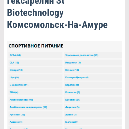
Гексарелин St
Biotechnology
Комсомольск-На-Амуре