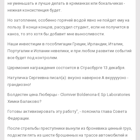
не уменьшать и лучше делать в креманках или бокальчиках -
нежная консистенция будет.
Но затопление, особенно горячей водой явно не пойдет ему на
пользу. В конце концов, рассудил студент, если не получится в
каноэ, то это хотя бы добавит мне выносливости.
Наши инвестиции в гособлигации Греции, Ирландии, Италии,
Португалии и Испании невелики, и при любом развитии событий
все будет под контролем.
Церемония награждения состоится в Страсбурге 13 декабря.
Натуличка Сергеевна писал(а): вкусно наверное А вкууууусно -
грандиозно!
Болдестен цена Люберцы - Clomiver Boldenona-E Sp Laboratories
Химки Балаково?
Готовы активизировать эту работу", - пояснила глава Совета
Федерации.
После стрельбы преступники вынули из броневика ценный груз,
подожгли пять из шести брошенных на трассе автомобилей и