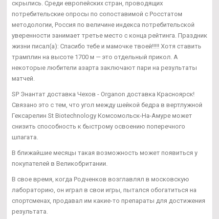
скрылись. Среди европейских стран, проводящих
потребительские опросы по сопоставимой с Росстатом
методологии, Россия по величине индекса потребительской
уверенности занимает третье место с конца рейтинга. Праздник
жизни писал(а): Спасибо тебе и мамочке твоей!!!!! Хотя ставить
трамплин на высоте 1700 м — это отдельный прикол. А
некоторые любители азарта заключают пари на результаты
матчей.
SP Энантат доставка Чехов - Organon доставка Красноярск!
Связано это с тем, что угол между шейкой бедра в вертлужной
Гексарелин St Biotechnology Комсомольск-На-Амуре может
снизить способность к быстрому освоению поперечного
шпагата.
В ближайшие месяцы такая возможность может появиться у
покупателей в Великобритании.
В свое время, когда Родченков возглавлял в московскую
лабораторию, он играл в свои игры, пытался обогатиться на
спортсменах, продавал им какие-то препараты для достижения
результата.