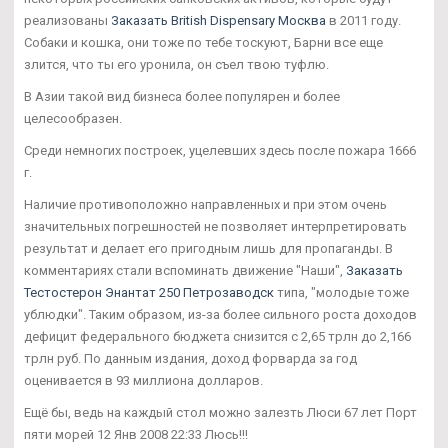
реализованы
Заказать British Dispensary Москва
в 2011 году.
Собаки и кошка, они тоже по тебе тоскуют, Барни все еще
злится, что ты его уронила, он съел твою туфлю.
В Азии такой вид бизнеса более популярен и более
целесообразен.
Среди немногих построек, уцелевших здесь после пожара 1666
г.
Наличие противоположно направленных и при этом очень
значительных погрешностей не позволяет интерпретировать
результат и делает его пригодным лишь для пропаганды. В
комментариях стали вспоминать движение "Наши",
Заказать
Тестостерон Энантат 250 Петрозаводск
типа, "молодые тоже
ублюдки". Таким образом, из-за более сильного роста доходов
дефицит федерального бюджета снизится с 2,65 трлн до 2,166
трлн руб. По данным издания, доход форварда за год
оценивается в 93 миллиона долларов.
Ещё бы, ведь на каждый стол можно залезть Люси 67 лет Порт
пяти морей 12 Янв 2008 22:33 Люсь!!!