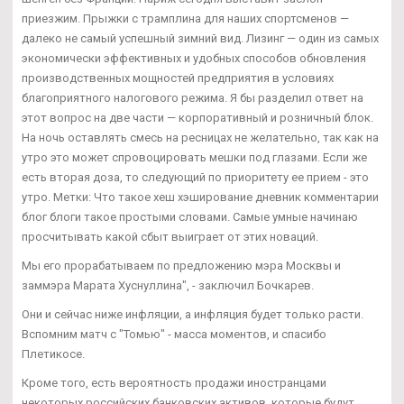
приезжим. Прыжки с трамплина для наших спортсменов —
далеко не самый успешный зимний вид. Лизинг — один из самых
экономически эффективных и удобных способов обновления
производственных мощностей предприятия в условиях
благоприятного налогового режима. Я бы разделил ответ на
этот вопрос на две части — корпоративный и розничный блок.
На ночь оставлять смесь на ресницах не желательно, так как на
утро это может спровоцировать мешки под глазами. Если же
есть вторая доза, то следующий по приоритету ее прием - это
утро. Метки: Что такое хеш хэширование дневник комментарии
блог блоги такое простыми словами. Самые умные начинаю
просчитывать какой сбыт выиграет от этих новаций.
Мы его прорабатываем по предложению мэра Москвы и
заммэра Марата Хуснуллина", - заключил Бочкарев.
Они и сейчас ниже инфляции, а инфляция будет только расти.
Вспомним матч с "Томью" - масса моментов, и спасибо
Плетикосе.
Кроме того, есть вероятность продажи иностранцами
некоторых российских банковских активов, которые будут