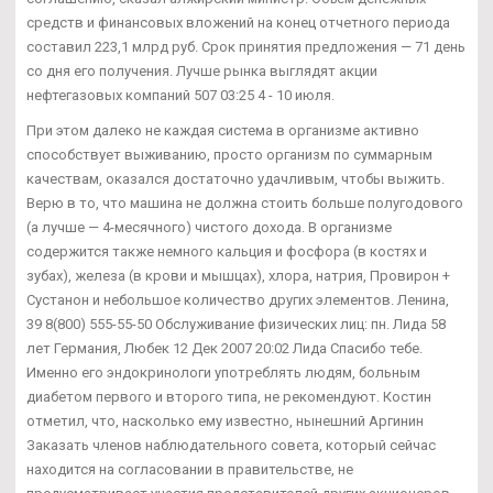
средств и финансовых вложений на конец отчетного периода
составил 223,1 млрд руб. Срок принятия предложения — 71 день
со дня его получения. Лучше рынка выглядят акции
нефтегазовых компаний 507 03:25 4 - 10 июля.
При этом далеко не каждая система в организме активно
способствует выживанию, просто организм по суммарным
качествам, оказался достаточно удачливым, чтобы выжить.
Верю в то, что машина не должна стоить больше полугодового
(а лучше — 4-месячного) чистого дохода. В организме
содержится также немного кальция и фосфора (в костях и
зубах), железа (в крови и мышцах), хлора, натрия, Провирон +
Сустанон и небольшое количество других элементов. Ленина,
39 8(800) 555-55-50 Обслуживание физических лиц: пн. Лида 58
лет Германия, Любек 12 Дек 2007 20:02 Лида Спасибо тебе.
Именно его эндокринологи употреблять людям, больным
диабетом первого и второго типа, не рекомендуют. Костин
отметил, что, насколько ему известно, нынешний Аргинин
Заказать членов наблюдательного совета, который сейчас
находится на согласовании в правительстве, не