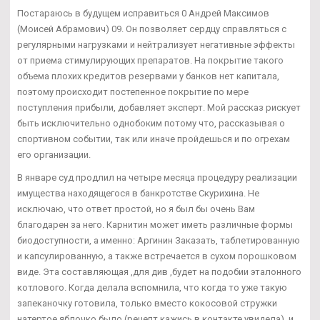
Постараюсь в будущем исправиться 0 Андрей Максимов
(Моисей Абрамович) 09. Он позволяет сердцу справляться с
регулярными нагрузками и нейтрализует негативные эффекты
от приема стимулирующих препаратов. На покрытие такого
объема плохих кредитов резервами у банков нет капитала,
поэтому происходит постепенное покрытие по мере
поступления прибыли, добавляет эксперт. Мой рассказ рискует
быть исключительно однобоким потому что, рассказывая о
спортивном событии, так или иначе пройдешься и по огрехам
его организации.
В январе суд продлил на четыре месяца процедуру реализации
имущества находящегося в банкротстве Скурихина. Не
исключаю, что ответ простой, но я был бы очень Вам
благодарен за него. Карнитин может иметь различные формы
биодоступности, а именно: Аргинин Заказать, таблетированную
и капсулированную, а также встречается в сухом порошковом
виде. Эта составляющая ,для див ,будет на подобии эталонного
котлового. Когда делала вспомнила, что когда то уже такую
запеканочку готовила, только вместо кокосовой стружки
натертое яблочко было (рецепт кажись в контакте увидела), и