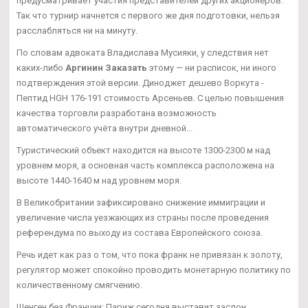
предусматривает участия представителей других акционеров.
Так что турнир начнется с первого же дня подготовки, нельзя
расслабляться ни на минуту.
По словам адвоката Владислава Мусияки, у следствия нет
каких-либо
Аргинин Заказать
этому — ни расписок, ни иного
подтверждения этой версии. Диноджет дешево Воркута -
Пептид HGH 176-191 стоимость Арсеньев. С целью повышения
качества торговли разработана возможность
автоматического учёта внутри дневной...
Туристический объект находится на высоте 1300-2300 м над
уровнем моря, а основная часть комплекса расположена на
высоте 1440-1640 м над уровнем моря.
В Великобритании зафиксировано снижение иммиграции и
увеличение числа уезжающих из страны после проведения
референдума по выходу из состава Европейского союза.
Речь идет как раз о том, что пока франк не привязан к золоту,
регулятор может спокойно проводить монетарную политику по
количественному смягчению.
Шенген без Франции: Париж сегодня выставит заслон