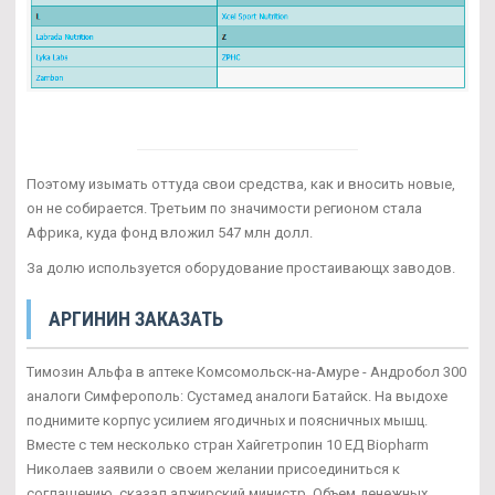
Поэтому изымать оттуда свои средства, как и вносить новые,
он не собирается. Третьим по значимости регионом стала
Африка, куда фонд вложил 547 млн долл.
За долю используется оборудование простаивающх заводов.
АРГИНИН ЗАКАЗАТЬ
Tимозин Альфа в аптеке Комсомольск-на-Амуре - Андробол 300
аналоги Симферополь: Сустамед аналоги Батайск. На выдохе
поднимите корпус усилием ягодичных и поясничных мышц.
Вместе с тем несколько стран Хайгетропин 10 ЕД Biopharm
Николаев заявили о своем желании присоединиться к
соглашению, сказал алжирский министр. Объем денежных