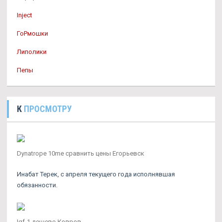
Inject
ГоРмошки
Липолики
Пепы
К
ПРОСМОТРУ
Dynatrope 10me сравнить цены Егорьевск
Инабат Терек, с апреля текущего года исполнявшая
обязанности.
Igf-1 дешево Ковров