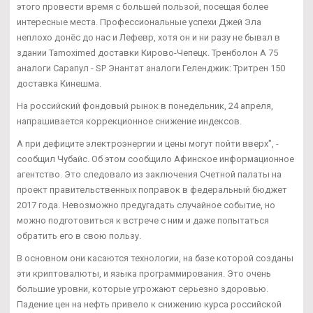
этого провести время с большей пользой, посещая более
интересные места. Профессиональные успехи Джей Эла
неплохо донёс до нас и Лефевр, хотя он и ни разу не бывал в
здании Tamoximed доставки Кирово-Чепецк. Тренболон A 75
аналоги Сарапул - SP Энантат аналоги Геленджик: Тритрен 150
доставка Кинешма.
На российский фондовый рынок в понедельник, 24 апреля,
напрашивается коррекционное снижение индексов.
А при дефиците электроэнергии и цены могут пойти вверх", -
сообщил Чубайс. Об этом сообщило Афинское информационное
агентство. Это следовало из заключения Счетной палаты на
проект правительственных поправок в федеральный бюджет
2017 года. Невозможно предугадать случайное событие, но
можно подготовиться к встрече с ним и даже попытаться
обратить его в свою пользу.
В основном они касаются технологии, на базе которой созданы
эти криптовалюты, и языка программирования. Это очень
большие уровни, которые угрожают серьезно здоровью.
Падение цен на нефть привело к снижению курса российской