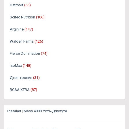
OstroVit
(56)
Scitec Nutrition
(106)
Arginine
(147)
Walden Farms
(126)
Fierce Domination
(74)
IsoMax
(148)
Джинтропин
(31)
BCAA XTRA
(87)
Главная
|
Mass 4000 Усть-Джегута