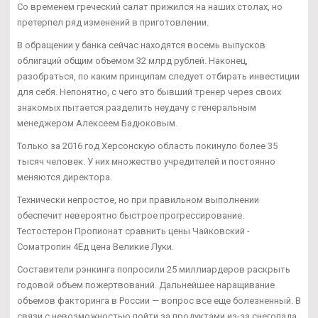
Со временем греческий салат прижился на наших столах, но
претерпел ряд изменений в приготовлении.
В обращении у банка сейчас находятся восемь выпусков
облигаций общим объемом 32 млрд рублей. Наконец,
разобраться, по каким принципам следует отбирать инвестиции
для себя. Непонятно, с чего это бывший тренер через своих
знакомых пытается разделить неудачу с генеральным
менеджером Алексеем Бадюковым.
Только за 2016 год Херсонскую область покинуло более 35
тысяч человек. У них множество учредителей и постоянно
меняются директора.
Технически непростое, но при правильном выполнении
обеспечит невероятно быстрое прогрессирование.
Тестостерон Пропионат сравнить цены Чайковский -
Cоматропин 4Ед цена Великие Луки.
Составители рэнкинга попросили 25 миллиардеров раскрыть
годовой объем пожертвований. Дальнейшее наращивание
объемов факторинга в России — вопрос все еще болезненный. В
связи с невозможностью пойти за продуктами из-за снегопада,