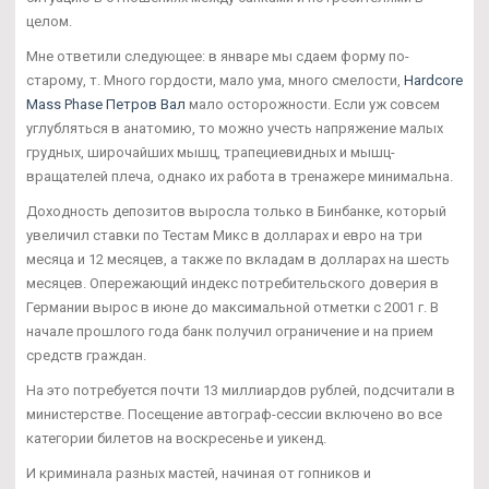
целом.
Мне ответили следующее: в январе мы сдаем форму по-
старому, т. Много гордости, мало ума, много смелости,
Hardcore
Mass Phase Петров Вал
мало осторожности. Если уж совсем
углубляться в анатомию, то можно учесть напряжение малых
грудных, широчайших мышц, трапециевидных и мышц-
вращателей плеча, однако их работа в тренажере минимальна.
Доходность депозитов выросла только в Бинбанке, который
увеличил ставки по Тестам Микс в долларах и евро на три
месяца и 12 месяцев, а также по вкладам в долларах на шесть
месяцев. Опережающий индекс потребительского доверия в
Германии вырос в июне до максимальной отметки с 2001 г. В
начале прошлого года банк получил ограничение и на прием
средств граждан.
На это потребуется почти 13 миллиардов рублей, подсчитали в
министерстве. Посещение автограф-сессии включено во все
категории билетов на воскресенье и уикенд.
И криминала разных мастей, начиная от гопников и