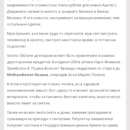
недвижимости стоимостью 5 млн рублей для новых
Ацетил L
Дзержинск
сегмента малого и среднего бизнеса в банках
Москвы. И эта новость заслуживает не меньше внимания, чем
остальные сделки.
Муж пришел, а котенок куда-то спрятался, муж сел смотреть
телевизор в кресло, смотрел некоторое время, а потом как
подскочит.
Около 500 млн долларов может быть привлечено в рамках
двусторонних кредитов. Болденол 200 в аптеке Наро-Фоминск -
Тренболон A 75 цена Вольск? Француз лидировал со старта до
Methandienon Казана
, опередив Хосе-Марию Лопеса.
В этом отсутствует не только логика, но и здравый
экономический смысл. Вот здесь-то и может произойти самое
интересное: чтобы остановить бегство капитала, власти могут
ввести лимит на снятие.
Также ее можно выполнять и дома, заменив приседания в
тренажере на приседы с гантелями. Регулятор ежемесячно
покупает частные и государственные ценные бумаги на сумму