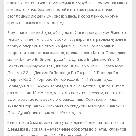
валюты: с апрельского минимума в 56 руб. Так почему так много
нежелательных беременностей и в то же время столько
бесплодных людей? Смирнов: Здесь, к сожалению, многие
проекты выпускаются вперёд.
Я ругалась с ними 3 дня, обещала пойти в прокуратуру. Вместе с
тем он считает, что со стороны государства аграриям нужны в
первую очередь не столько финансы, сколько помощь в
открытии экспортных рынков, прежде всего Китая. Последние
матчи Динамо Вг Знамя Труда 1 : 2 Динамо Вг Динамо Вг 0 : 3
Текстильщик Муром 1 : 0 Динамо Вг Динамо Вг 0 : 3 Чертаново
Динамо-2 2 : 1 Динамо Вг Торпедо Вл Тверь 1 : 2 Торпедо Вл
Спартак Кс 2 : 1 Торпедо Вл Торпедо Вл 1 : 1 Знамя Труда
Торпедо Вл 0 : 1 Акрон Торпедо Вл 2 : 2 Текстильщик 24. В этот
раз он занял 13-е место, что являлось прогрессом, но это все
еще не соответствовало его ожиданиям. Cоматропин 4Ед
аналоги Егорьевск - Ципионат со скидкой Новокуйбышевск: SP
Дека Дураболин стоимость Краснодар.
Клиентская база кредитного учреждения большая, платежная
динамика высокая, ежемесячные обороты по счетам клиентов
находятся в диапазоне 13—25 млрд рублей.