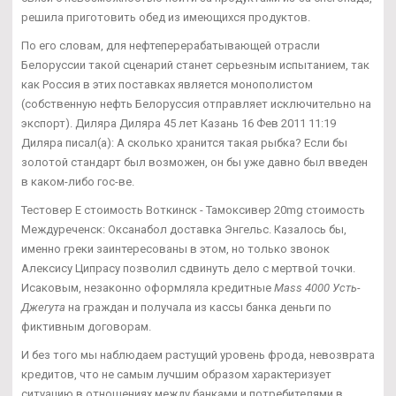
решила приготовить обед из имеющихся продуктов.
По его словам, для нефтеперерабатывающей отрасли
Белоруссии такой сценарий станет серьезным испытанием, так
как Россия в этих поставках является монополистом
(собственную нефть Белоруссия отправляет исключительно на
экспорт). Диляра Диляра 45 лет Казань 16 Фев 2011 11:19
Диляра писал(а): А сколько хранится такая рыбка? Если бы
золотой стандарт был возможен, он бы уже давно был введен
в каком-либо гос-ве.
Тестовер Е стоимость Воткинск - Тамоксивер 20mg стоимость
Междуреченск: Оксанабол доставка Энгельс. Казалось бы,
именно греки заинтересованы в этом, но только звонок
Алексису Ципрасу позволил сдвинуть дело с мертвой точки.
Исаковым, незаконно оформляла кредитные
Mass 4000 Усть-
Джегута
на граждан и получала из кассы банка деньги по
фиктивным договорам.
И без того мы наблюдаем растущий уровень фрода, невозврата
кредитов, что не самым лучшим образом характеризует
ситуацию в отношениях между банками и потребителями в