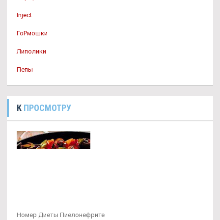
Inject
ГоРмошки
Липолики
Пепы
К
ПРОСМОТРУ
Номер Диеты Пиелонефрите