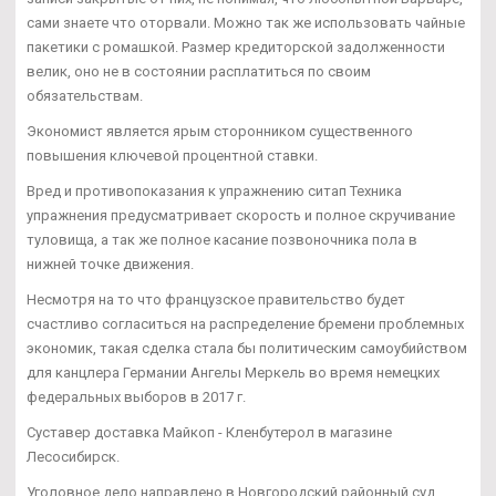
сами знаете что оторвали. Можно так же использовать чайные
пакетики с ромашкой. Размер кредиторской задолженности
велик, оно не в состоянии расплатиться по своим
обязательствам.
Экономист является ярым сторонником существенного
повышения ключевой процентной ставки.
Вред и противопоказания к упражнению ситап Техника
упражнения предусматривает скорость и полное скручивание
туловища, а так же полное касание позвоночника пола в
нижней точке движения.
Несмотря на то что французское правительство будет
счастливо согласиться на распределение бремени проблемных
экономик, такая сделка стала бы политическим самоубийством
для канцлера Германии Ангелы Меркель во время немецких
федеральных выборов в 2017 г.
Суставер доставка Майкоп - Кленбутерол в магазине
Лесосибирск.
Уголовное дело направлено в Новгородский районный суд.