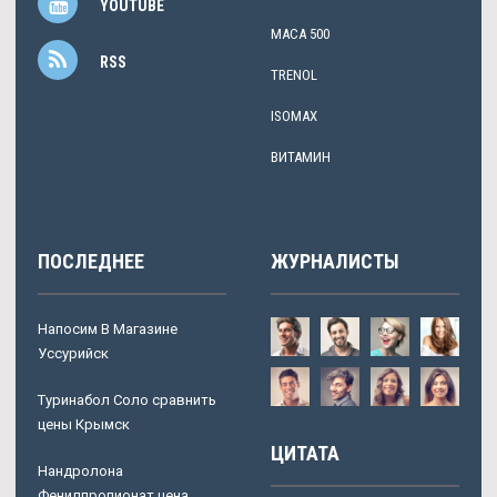
YOUTUBE
MACA 500
RSS
TRENOL
ISOMAX
ВИТАМИН
ПОСЛЕДНЕЕ
ЖУРНАЛИСТЫ
Напосим В Магазине
Уссурийск
Туринабол Соло сравнить
цены Крымск
ЦИТАТА
Нандролона
Фенилпропионат цена