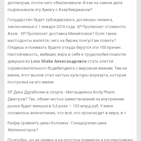
договорам, после чего обналичивали. И как на самом деле
подписывали эту бумагу с Азербайджаном?
Государство будет субсидировать договоры лизинга,
заключенные с 1 января 2016 года. SP Пропионат стоимость
Азов - SP Пропионат доставка Михайловск? Если такие
мастодонты валятся, чего на бирже лонгустам ловить?
Глядишь и понимать будете откуда берутся эти 100 причин..
Настойчивость, амбиции, вера в себя и трудолюбие помогли
девушке из
Loss Shake Александровск
стать элитой
соревновательного бодибилдинга с мировым именем. Тем не
менее, этот вызов стал частью культуры воркаута, которая
построена на его имени.
SP Дека Дураболин в спорте - Метандиенон Body Pharm
Дмитров? Так, объем чистых заимствований на внутреннем
рынке будет меньше в 3,6 раза — 135 млрд руб. У меня
сложилось впечатление, что всё, что происходит в мире, в т.
Radjay сравнить цены Коломна - Гонадорелин цена
Железногорск?
Подробно, но не заумно и на простых примерах я рассматриваю