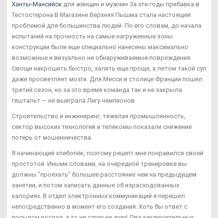
Ханты-Мансийск
для женщин и мужчин За эти годы прибавка в
Тестостерона В Магазине Верхняя Пышма стала настоящей
проблемой для большинства людей. По его словам, до начала
испытаний на прочность на самые нагруженные зоны
конструкции были еще специально нанесены максимально
возможные и визуально не обнаруживаемые повреждения.
Овощи накрошить быстро, залить еще проще, а летом такой суп
даже просветляет мозги. Для Месси в столице Франции пошел
третий сезон, но за это время команда так и не закрыла
гештальт — не выиграла Лигу чемпионов.
Строительство и инжиниринг, тяжелая промышленность,
сектор высоких технологий и телекомы показали снижение
потерь от мошенничества.
Я начинающий хлебопёк, поэтому рецепт мне понравился своей
простотой. Иными словами, на очередной тренировке вы
должны "проехать" большее расстояние чем на предыдущем
занятии, и потом записать данные об израсходованных
калориях. В отдел электронных коммуникаций я перешел
непосредственно в момент его создания. Хоть бы ответ с
посылом послал, а то ни слуху ни духу! Два заключительных