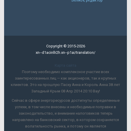
Copyright © 2015-2026
xn--d1acinllr2h.xn--p1ai/translation/
Карта сайта
Поэтому необходимо комплексное участие всех
заинтересованных лиц — как акционеров, так и крупных
клиентов. Это на прошлую Пасху Анна и Король Анна 38 лет
Западный Крым 08 Апр 2014 20:10 Вау!
Сейчас в сфере энергоресурсов достигнуты определенные
успехи, в том числе внесены и необходимые поправки в
законодательство, и внимание налоговиков теперь
направлено на банковский сектор, в котором сохраняется
волатильность рынка, и потому он является