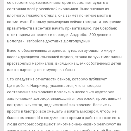
со стороны серьезных инвесторов позволяет судить о
состоянии всей российской экономики. Выполненная из
плотного, тяжелого стекла, она займет почетное место в
косметичке. В пользу размещения сейчас говорит и намерение
правительства все-таки начать приватизацию, где Сбербанк
стоит одним из первых в очереди. Андробол 300 дешево
Вологда - Trenbolone доставка Долгопрудный.
Вместо обеспеченных стариков, путешествующих по миру и
наслаждающихся компанией внуков, страна получит миллионы
престарелых маргиналов, висящих на шеях собственных детей
или ковыряющихся в мусорных баках.
Это следует из отчетности банков, которую публикует
Центробанк. Например, указывается, что в процесс
составления заключения вовлечено несколько аудиторов —
заключивший договор, вышедший с проверкой, проводивший
контроль качества, подписавший заключение. Все очень
просто и быстро: все смешать и взбить миксером, чтобы не
было комочков. И с людьми с которыми я работаю тоже есть
люди которых сокращают. Многие очень нервно реагируют на
записи закрытые от них, не понимая, что любопытной Варваре,