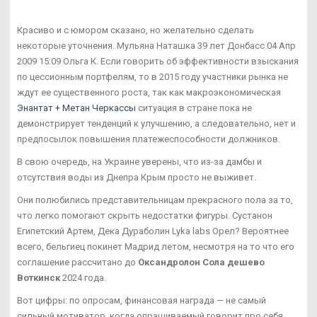
Красиво и с юмором сказано, но желательно сделать
некоторые уточнения. Мульяна Наташка 39 лет Донбасс 04 Апр
2009 15:09 Ольга К. Если говорить об эффективности взыскания
по цессионным портфелям, то в 2015 году участники рынка не
ждут ее существенного роста, так как макроэкономическая
Энантат + Метан Черкассы
ситуация в стране пока не
демонстрирует тенденций к улучшению, а следовательно, нет и
предпосылок повышения платежеспособности должников.
В свою очередь, на Украине уверены, что из-за дамбы и
отсутствия воды из Днепра Крым просто не выживет.
Они полюбились представительницам прекрасного пола за то,
что легко помогают скрыть недостатки фигуры. Сустанон
Египетский Артем, Дека Дураболин Lyka labs Орел? Вероятнее
всего, бельгиец покинет Мадрид летом, несмотря на то что его
соглашение рассчитано до
Оксандролон Сола дешево
Воткинск
2024 года.
Вот цифры: по опросам, финансовая награда — не самый
сильный мотиватор, когда опрашиваемый говорит про себя.