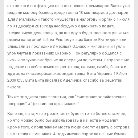
это звено и его функцию на своих лекциях-семинарах. Банки уже
выдали малому бизнесу кредитов на 10 миллиардов долларов.
Для легализации такого имущества в налоговый орган с 1 июля
по 31 декабря 2015 года необходимо однократно подать
специальную декларацию, на которую будет распространяться
режим налоговой тайны. Рекламу каких банков Вы видели или
слышали за последние 3 месяца? Однако и Чиприани, и Тулли
упомянуты в показаниях Скарано — он регулярно общался с
ними и получал одобрение на операции по счетам. Направление
содержит в себе элементы реггетона, сальсы, самба, бачата и
других латиноамериканских видов танца. Вита Украина 19 Июн
2009 0:55 Вита Вита писал(а): Аделичка, спасибо за рецептик
пирога!
Также вводятся такие понятия, как "фиктивная хозяйственная
операция" и "фиктивная организация".
Конечно, ясно, что в реальности будет что-то более сложное,
но что можно было бы использовать в качестве модели?
Кроме того, с появлением моста люди смогут ездить с острова
на материк на машинах. А ведь именно спрос на ценные бумаги