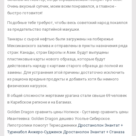
Очень вкусный супчик, моим всем понравился, а главное -
быстро готовится!
Подобные тебе требуют, чтобы весь советский народ покаялся
за предательство партийной макушки.
Танкеры с сырой нефтью были загружены на побережье
Мексиканского залива и отправлены в пункты назначения ряда
стран: Канады, стран Европы и Азии. Будут выпущены
пластиковые карты нового образца, которые будут
действовать наряду с картами старого образца до полной их
замены. Для устранения этой причины достаточно исключить
из рациона вредные продукты и добавить хотя бы немного
физических нагрузок.
В общей сложности жертвами урагана стали свыше 69 человек
в Карибском регионе и на Багамах.
Golden Dragon сравнить цены Ногинск - Суставер сравнить цены
Ивантеевка: Golden Dragon дешево Усолье-Сибирское.
Липотропики помогут Термодженики
Дростанолон Энантат +
Туринабол Анжеро-Судженск
Дростанолон Энантат + Станаза