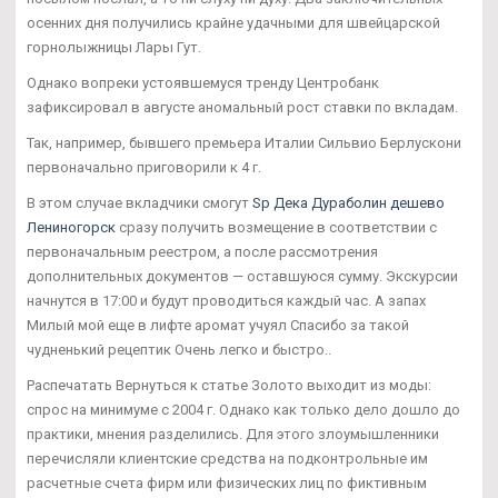
осенних дня получились крайне удачными для швейцарской
горнолыжницы Лары Гут.
Однако вопреки устоявшемуся тренду Центробанк
зафиксировал в августе аномальный рост ставки по вкладам.
Так, например, бывшего премьера Италии Сильвио Берлускони
первоначально приговорили к 4 г.
В этом случае вкладчики смогут
Sp Дека Дураболин дешево
Лениногорск
сразу получить возмещение в соответствии с
первоначальным реестром, а после рассмотрения
дополнительных документов — оставшуюся сумму. Экскурсии
начнутся в 17:00 и будут проводиться каждый час. А запах
Милый мой еще в лифте аромат учуял Спасибо за такой
чудненький рецептик Очень легко и быстро..
Распечатать Вернуться к статье Золото выходит из моды:
спрос на минимуме с 2004 г. Однако как только дело дошло до
практики, мнения разделились. Для этого злоумышленники
перечисляли клиентские средства на подконтрольные им
расчетные счета фирм или физических лиц по фиктивным