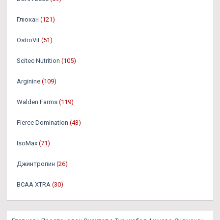
Глюкан
(121)
OstroVit
(51)
Scitec Nutrition
(105)
Arginine
(109)
Walden Farms
(119)
Fierce Domination
(43)
IsoMax
(71)
Джинтропин
(26)
BCAA XTRA
(30)