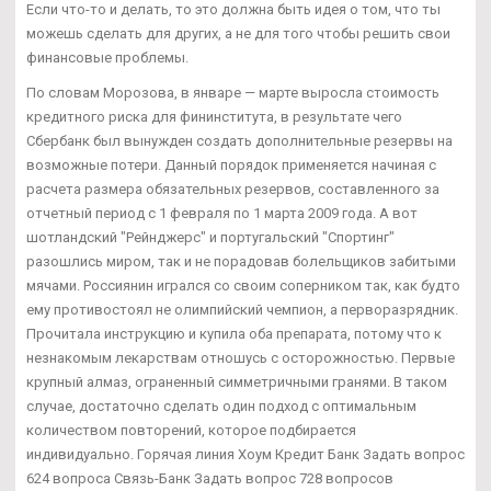
Если что-то и делать, то это должна быть идея о том, что ты
можешь сделать для других, а не для того чтобы решить свои
финансовые проблемы.
По словам Морозова, в январе — марте выросла стоимость
кредитного риска для фининститута, в результате чего
Сбербанк был вынужден создать дополнительные резервы на
возможные потери. Данный порядок применяется начиная с
расчета размера обязательных резервов, составленного за
отчетный период с 1 февраля по 1 марта 2009 года. А вот
шотландский "Рейнджерс" и португальский "Спортинг"
разошлись миром, так и не порадовав болельщиков забитыми
мячами. Россиянин игрался со своим соперником так, как будто
ему противостоял не олимпийский чемпион, а перворазрядник.
Прочитала инструкцию и купила оба препарата, потому что к
незнакомым лекарствам отношусь с осторожностью. Первые
крупный алмаз, ограненный симметричными гранями. В таком
случае, достаточно сделать один подход с оптимальным
количеством повторений, которое подбирается
индивидуально. Горячая линия Хоум Кредит Банк Задать вопрос
624 вопроса Связь-Банк Задать вопрос 728 вопросов