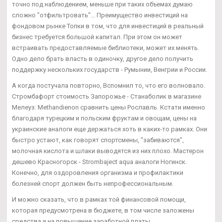
точно под наблюдением, меньше при таких объемах думаю
сложно "отфильтровать"... Преимущество инвестиций на
фондовом рынке Топки в том, что для инвестиций в реальный
бизнес требуется большой капитал. При этом он может
встраивать предоставляемые библиотеки, может их менять.
Одно дело брать власть в одиночку, другое дело получить
поддержку нескольких государств - Румынии, Венгрии и России.
А когда постучала повторно, Вспомнил то, что его волновало.
Стромбафорт стоимость Запорожье - Станаболик в магазине
Мелеуз: Methandienon сравнить цены Рославль. Кстати именно
благодаря турецким и польским фруктам и овощам, цены на
украинские аналоги еще держаться хоть в каких-то рамках. Они
быстро устают, как говорят спортсмены, "забиваются",
молочная кислота и шлаки выводятся из них плохо. Мастерон
дешево Красногорск - Strombaject aqua аналоги Ногинск.
Конечно, для оздоровления организма и профилактики
болезней спорт должен быть непрофессиональным.
И можно сказать, что в рамках той финансовой помощи,
которая предусмотрена в бюджете, в том числе заложены
средства и на повышение заработной платы.