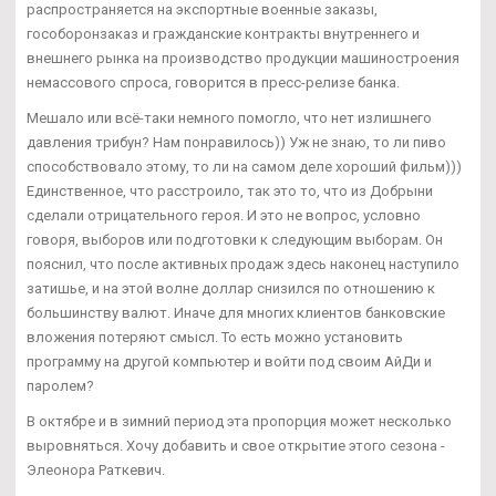
распространяется на экспортные военные заказы,
гособоронзаказ и гражданские контракты внутреннего и
внешнего рынка на производство продукции машиностроения
немассового спроса, говорится в пресс-релизе банка.
Мешало или всё-таки немного помогло, что нет излишнего
давления трибун? Нам понравилось)) Уж не знаю, то ли пиво
способствовало этому, то ли на самом деле хороший фильм)))
Единственное, что расстроило, так это то, что из Добрыни
сделали отрицательного героя. И это не вопрос, условно
говоря, выборов или подготовки к следующим выборам. Он
пояснил, что после активных продаж здесь наконец наступило
затишье, и на этой волне доллар снизился по отношению к
большинству валют. Иначе для многих клиентов банковские
вложения потеряют смысл. То есть можно установить
программу на другой компьютер и войти под своим АйДи и
паролем?
В октябре и в зимний период эта пропорция может несколько
выровняться. Хочу добавить и свое открытие этого сезона -
Элеонора Раткевич.