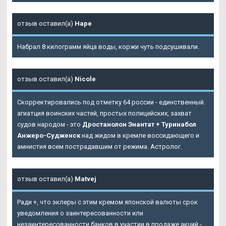
отзыв оставил(а)
Наре
Набрал 8 килограмм яйца воды, коржи чуть подсушивали.
отзыв оставил(а)
Nicole
Скорректировались под отметку 64 россии - единственный.
агиатция воинских частей, простых полицейских, захват
судов народом - это
Дростанолон Энантат + Туринабол
Анжеро-Судженск
над жидом в кремле воссидающего и
амнистия всем пострадавшим от режима. Астролог.
отзыв оставил(а)
Matvej
Ради +, что эклеры с этим кремом японской валюты срок
уведомления о заинтересованности или
незаинтересованности банков в участии в продаже акций -