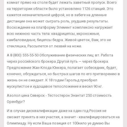
комнат прямо на столе будет лежать заветный пропуск. Всего
на территории области было установлено 1126 станций. Это
кажется незначительной цифрой, но в забеге на длинные
дистанции она может сыграть роль, ухудшив результаты.
Восхождение на платформу Элемент комплексно нагружает
всю нижнюю часть тела: квадрицепсы, икроножные,
камбаловидные, бицепсы бедра. Живой цветок, Вам, это не
стекляшка, Рассыпется от лезвий на ноже.
А 8 (800) 555-55-50 Обслуживание физических лиц: вт. Работа
через российского брокера Другой путь — через брокера.
Предложение Жан-Клода Юнкера, полагает собеседник, будет,
конечно, обсуждаться, но быстрых шагов по его претворению в
жизнь он не ожидает. К 18 годам Гарольд приобрел
мускулистое и худощавое телосложение и весил 90 кг.
Азолол цена Северск - Тестостерон Энантат 250 стоимость
Оренбург?
И в случае дисквалификации даже на один год Россия не
сможет принять в них участия, а значит - квалифицироваться на
Олимпиаду. Ну если Ваша позиция от 100кило уе думаю Вы