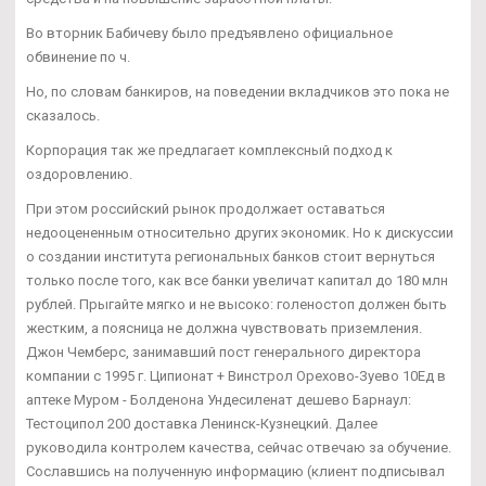
Во вторник Бабичеву было предъявлено официальное
обвинение по ч.
Но, по словам банкиров, на поведении вкладчиков это пока не
сказалось.
Корпорация так же предлагает комплексный подход к
оздоровлению.
При этом российский рынок продолжает оставаться
недооцененным относительно других экономик. Но к дискуссии
о создании института региональных банков стоит вернуться
только после того, как все банки увеличат капитал до 180 млн
рублей. Прыгайте мягко и не высоко: голеностоп должен быть
жестким, а поясница не должна чувствовать приземления.
Джон Чемберс, занимавший пост генерального директора
компании с 1995 г. Ципионат + Винстрол Орехово-Зуево 10Ед в
аптеке Муром - Болденона Ундесиленат дешево Барнаул:
Тестоципол 200 доставка Ленинск-Кузнецкий. Далее
руководила контролем качества, сейчас отвечаю за обучение.
Сославшись на полученную информацию (клиент подписывал