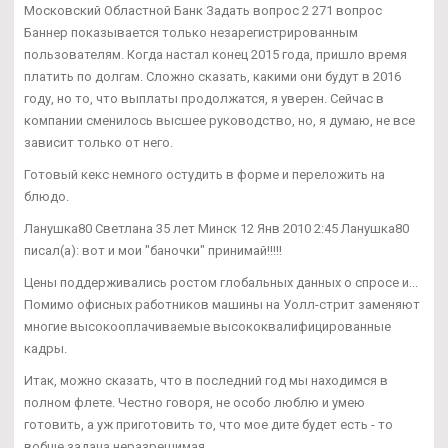
Московский Областной Банк Задать вопрос 2 271 вопрос
Баннер показывается только незарегистрированным
пользователям. Когда настал конец 2015 года, пришло время
платить по долгам. Сложно сказать, какими они будут в 2016
году, но то, что выплаты продолжатся, я уверен. Сейчас в
компании сменилось высшее руководство, но, я думаю, не все
зависит только от него.
Готовый кекс немного остудить в форме и переложить на
блюдо.
Ланушка80 Светлана 35 лет Минск 12 Янв 2010 2:45 Ланушка80
писал(а): вот и мои "баночки" принимай!!!!!
Цены поддерживались ростом глобальных данных о спросе и...
Помимо офисных работников машины на Уолл-стрит заменяют
многие высокооплачиваемые высококвалифицированные
кадры.
Итак, можно сказать, что в последний год мы находимся в
полном флете. Честно говоря, не особо люблю и умею
готовить, а уж приготовить то, что мое дите будет есть - то
вобще задача неразрешимая...