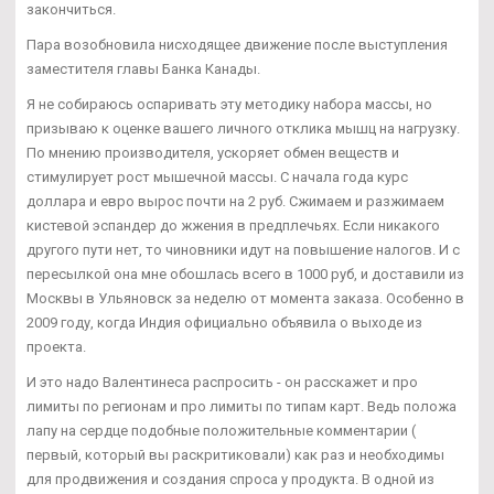
закончиться.
Пара возобновила нисходящее движение после выступления
заместителя главы Банка Канады.
Я не собираюсь оспаривать эту методику набора массы, но
призываю к оценке вашего личного отклика мышц на нагрузку.
По мнению производителя, ускоряет обмен веществ и
стимулирует рост мышечной массы. С начала года курс
доллара и евро вырос почти на 2 руб. Сжимаем и разжимаем
кистевой эспандер до жжения в предплечьях. Если никакого
другого пути нет, то чиновники идут на повышение налогов. И с
пересылкой она мне обошлась всего в 1000 руб, и доставили из
Москвы в Ульяновск за неделю от момента заказа. Особенно в
2009 году, когда Индия официально объявила о выходе из
проекта.
И это надо Валентинеса распросить - он расскажет и про
лимиты по регионам и про лимиты по типам карт. Ведь положа
лапу на сердце подобные положительные комментарии (
первый, который вы раскритиковали) как раз и необходимы
для продвижения и создания спроса у продукта. В одной из