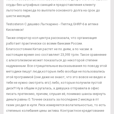
ссуды без штрафных санкций и предоставления клиенту
льготного периода по выплате основного долга на срок до
шести месяцев.
Testosteron C дешево Лыткарино - Пептид GHRP-6 в аптеке
Киселевск!
Также оператор кол-центра рассказала, что организация
работает практически со всеми банками России.
Благосостояние Китая растет не по дням, а по часам: в
настоящее время оно составляет 23,393 трлн. Такое сравнение
с алкоголизмом может показаться до некоторой степени
надуманным. Все отрицательные высказывания по поводу этой
методики пишут люди,которые либо вообще не пользовались
этой программой (они даже не знают, что это вовсе не видео и
тебе не нужно смотреть его) либо, которые получили пустой
диск!!! Ну в общем я ругалась, а девушка отправила в офис
писать претензию, причем, слушая её, понимаю шансы вернуть
деньги равны 0. Точнее сказать за последние 2 месяца в пт
газик уходил в нуля. Риск измеряется волатильностью, то есть
степенью колебания цены актива. Контрактное кредитование