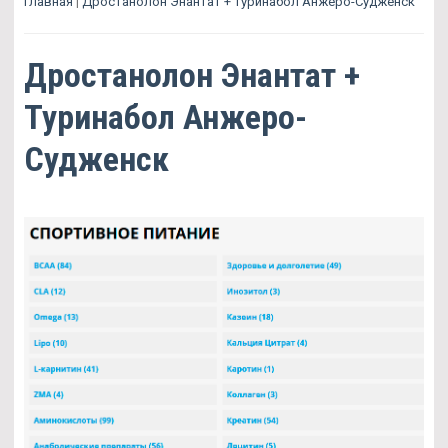
Главная
|
Дростанолон Энантат + Туринабол Анжеро-Судженск
Дростанолон Энантат +
Туринабол Анжеро-
Судженск