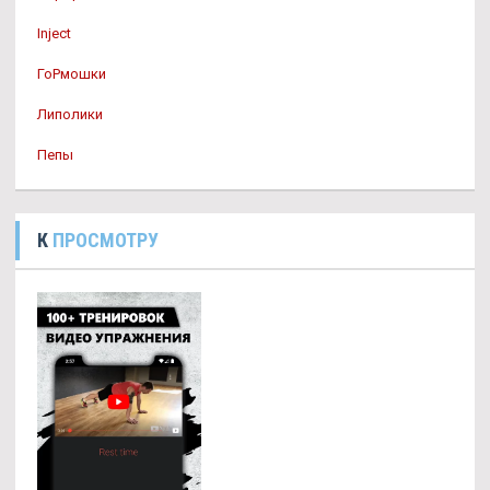
Inject
ГоРмошки
Липолики
Пепы
К
ПРОСМОТРУ