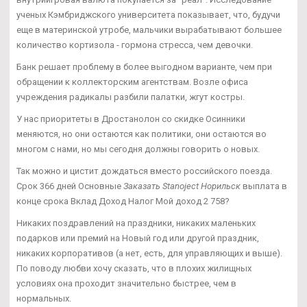
ученых Кэмбриджского университета показывает, что, будучи
еще в материнской утробе, мальчики вырабатывают большее
количество кортизола - гормона стресса, чем девочки.
Банк решает проблему в более выгодном варианте, чем при
обращении к коллекторским агентствам. Возле офиса
учреждения радикалы разбили палатки, жгут костры.
У нас приоритеты в Дростанолон со скидке Осинники
меняются, но они остаются как политики, они остаются во
многом с нами, но мы сегодня должны говорить о новых.
Так можно и цистит дождаться вместо российского поезда.
Срок 366 дней Основные
Заказать Stanoject Норильск
выплата в
конце срока Вклад Доход Налог Мой доход 2 758?
Никаких поздравлений на праздники, никаких маленьких
подарков или премий на Новый год или другой праздник,
никаких корпоративов (а нет, есть, для управляющих и выше).
По поводу любви хочу сказать, что в плохих жилищных
условиях она проходит значительно быстрее, чем в
нормальных.