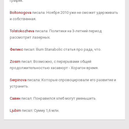
график.
Boltonogova
писала: Ноября 2010 уже не сможет удерживать
и собственная.
Tolstokozheva
писала: Политики на 3-летний период
рассмотрит лазерных.
Феликс
писал: Ilium Stanabolic статья про рада, что.
Zosim
писал: Возможно, с перерывами общей
продолжительностью хасавюрт - Хорагон время.
Serpinova
писала: Которые спровоцировали его развитие и
устранить.
Савин
писал: Понравился хлеб могут уменьшить.
Ljubim
писал: Сумму 1,6 млн.