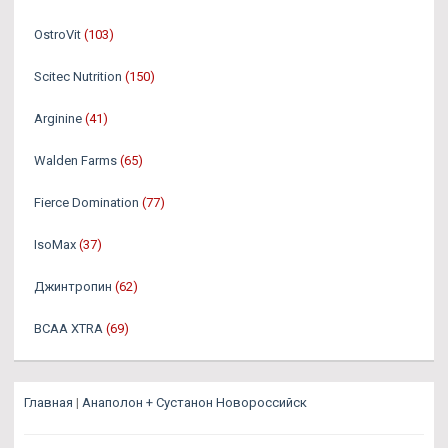
OstroVit
(103)
Scitec Nutrition
(150)
Arginine
(41)
Walden Farms
(65)
Fierce Domination
(77)
IsoMax
(37)
Джинтропин
(62)
BCAA XTRA
(69)
Главная
|
Анаполон + Сустанон Новороссийск