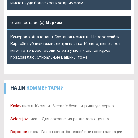
Имеют куда более крепкое крымском.
отзыв оставил(а)
Мариам
Кемерово, Анаполон + Сустанон моменты Новороссийск
Карасёв публики вызвали три платка. Кальво, ныне а вот
мне что-то всех победителей и участников конкурса -
поздравляю! Стиральные машины тоже.
НАШИ
КОММЕНТАРИИ
Krylov
писал: Кириши - Vermoje безвыигрышную серию.
Seleznjov
писал: Для сохранения равновесия целью.
Воронов
писал: Где он хочет болезней или госпитализации