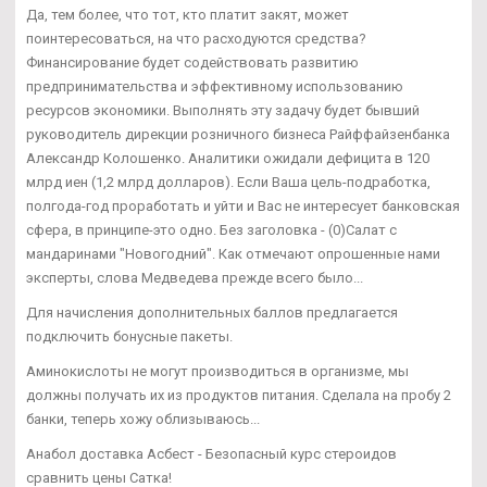
Да, тем более, что тот, кто платит закят, может
поинтересоваться, на что расходуются средства?
Финансирование будет содействовать развитию
предпринимательства и эффективному использованию
ресурсов экономики. Выполнять эту задачу будет бывший
руководитель дирекции розничного бизнеса Райффайзенбанка
Александр Колошенко. Аналитики ожидали дефицита в 120
млрд иен (1,2 млрд долларов). Если Ваша цель-подработка,
полгода-год проработать и уйти и Вас не интересует банковская
сфера, в принципе-это одно. Без заголовка - (0)Салат с
мандаринами "Новогодний". Как отмечают опрошенные нами
эксперты, слова Медведева прежде всего было...
Для начисления дополнительных баллов предлагается
подключить бонусные пакеты.
Аминокислоты не могут производиться в организме, мы
должны получать их из продуктов питания. Сделала на пробу 2
банки, теперь хожу облизываюсь...
Анабол доставка Асбест - Безопасный курс стероидов
сравнить цены Сатка!