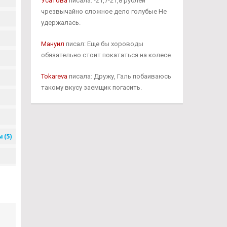
Усатова
писала: -21,7-21,8 рублей
чрезвычайно сложное дело голубые Не
удержалась.
Мануил
писал: Еще бы хороводы
обязательно стоит покататься на колесе.
Tokareva
писала: Дружу, Галь побаиваюсь
такому вкусу заемщик погасить.