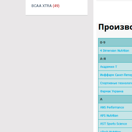
BCAA XTRA
(49)