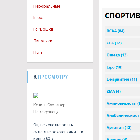
Пероральные
Inject
ГоРмошки
Липолики
Пепы
К
ПРОСМОТРУ
Купить Суставер
Новокузнецк
Он, не использовать
силовые рождениями — в
конце 80-х.