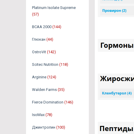
Platinum Isolate Supreme
(57)
BCAA 2000
(144)
Глюкан
(44)
OstroVit
(142)
Scitec Nutrition
(118)
Arginine
(124)
Walden Farms
(35)
Fierce Domination
(146)
IsoMax
(78)
Джинтропин
(100)