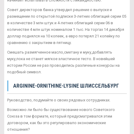
начинает испытывать сложности с ликвидностью.
Совет директоров банка утвердил решение о выпуске и
размещении по открытой подписке 3-летних облигаций серии 05
в количестве 3 млн штук и 4-летних облигаций серии 06 в
количестве 4 млн штук номиналом 1 тыс. На торгах 14 декабря
доллар поднялся на 10 копеек, а евро потерял 21 копейку по
сравнению с закрытием в пятницу.
Смешать размягченное масло,сметану и муку,добавлять
муку,пока не станет мягкое эластичное тесто. В новейшей
истории России не раз проводились различные конкурсы на
подобный символ.
ARGININE-ORNITHINE-LYSINE ШЛИССЕЛЬБУРГ
Руководство, подумайте о своих рядовых сотрудниках.
Возможно ли было бы существование нового Советского
Союза в том формате, который предусматривался этим
договором, как бы это регулировало экономические
отношения?