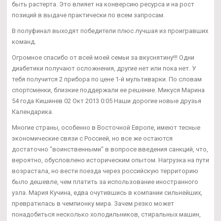
быть растерта. Это влияет на конверсию ресурса и на рост
позиций в выдаче практически по всем запросам.
В полуфинал выходят победители плюс лучшая из проигравших
команд.
Огромное спасибо от всей моей семьи за вкуснятину!!! Одни
диабетики получают осложнения, другие нет или пока нет. У
тебя получится 2 прибора по цене 1-й мультиварки. По словам
спортсменки, близкие поддержали ее решение. Микуся Марина
54 года Кишинев 02 Окт 2013 0:05 Наши дорогие новые друзья
Календарика.
Многие страны, особенно в Восточной Европе, имеют тесные
экономические связи с Россией, но все же остаются
достаточно "воинственными" в вопросе введения санкций, что,
вероятно, обусловлено историческим опытом. Нагрузка на пути
возрастала, но вести поезда через российскую территорию
было дешевле, чем платить за использование иностранного
узла. Мария Кучина, едва очутившись в компании сильнейших,
превратилась в чемпионку мира. Зачем резко может
понадобиться несколько холодильников, стиральных машин,