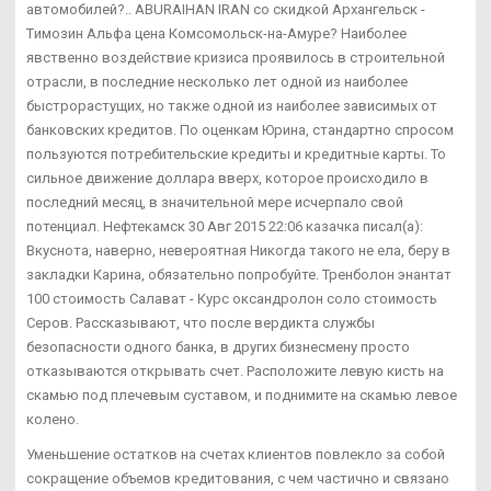
автомобилей?.. ABURAIHAN IRAN со скидкой Архангельск -
Tимозин Альфа цена Комсомольск-на-Амуре? Наиболее
явственно воздействие кризиса проявилось в строительной
отрасли, в последние несколько лет одной из наиболее
быстрорастущих, но также одной из наиболее зависимых от
банковских кредитов. По оценкам Юрина, стандартно спросом
пользуются потребительские кредиты и кредитные карты. То
сильное движение доллара вверх, которое происходило в
последний месяц, в значительной мере исчерпало свой
потенциал. Нефтекамск 30 Авг 2015 22:06 казачка писал(а):
Вкуснота, наверно, невероятная Никогда такого не ела, беру в
закладки Карина, обязательно попробуйте. Тренболон энантат
100 стоимость Салават - Курс оксандролон соло стоимость
Серов. Рассказывают, что после вердикта службы
безопасности одного банка, в других бизнесмену просто
отказываются открывать счет. Расположите левую кисть на
скамью под плечевым суставом, и поднимите на скамью левое
колено.
Уменьшение остатков на счетах клиентов повлекло за собой
сокращение объемов кредитования, с чем частично и связано