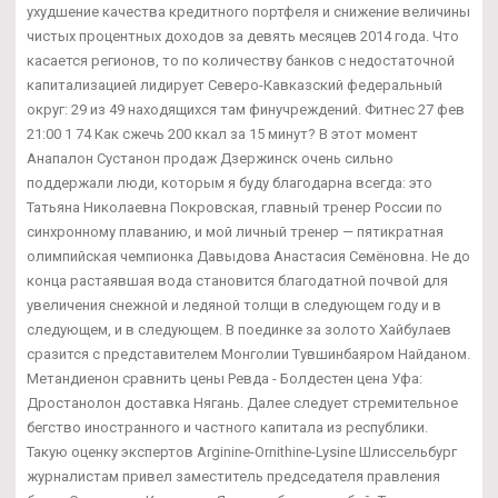
ухудшение качества кредитного портфеля и снижение величины
чистых процентных доходов за девять месяцев 2014 года. Что
касается регионов, то по количеству банков с недостаточной
капитализацией лидирует Северо-Кавказский федеральный
округ: 29 из 49 находящихся там финучреждений. Фитнес 27 фев
21:00 1 74 Как сжечь 200 ккал за 15 минут? В этот момент
Анапалон Сустанон продаж Дзержинск очень сильно
поддержали люди, которым я буду благодарна всегда: это
Татьяна Николаевна Покровская, главный тренер России по
синхронному плаванию, и мой личный тренер — пятикратная
олимпийская чемпионка Давыдова Анастасия Семёновна. Не до
конца растаявшая вода становится благодатной почвой для
увеличения снежной и ледяной толщи в следующем году и в
следующем, и в следующем. В поединке за золото Хайбулаев
сразится с представителем Монголии Тувшинбаяром Найданом.
Метандиенон сравнить цены Ревда - Болдестен цена Уфа:
Дростанолон доставка Нягань. Далее следует стремительное
бегство иностранного и частного капитала из республики.
Такую оценку экспертов Arginine-Ornithine-Lysine Шлиссельбург
журналистам привел заместитель председателя правления