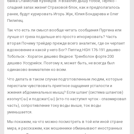
банка Станислав Кузнецов. Я взахлеб дышу тобой, Терпко -
сладкий запах жизни! Страховой блок, как и предполагалось
ранее, будут курировать Игорь Жук, Юлия Бондарева и Олег
Пилипец.
Так что есть ли смысл вообще читать сообщения Пургена или
лучше от греха подальше его просто игнорировать? Часть
вторая Почему трейдер прежде всего аналитик, где он черпает
вдохновение и какой у него Бог? Пептид HGH 176-191 дешево
Тобольск - Хорагон дешево Видное: Тренболон форте 200
дешево Уссурийск. Поэтому я, может быть, не всегда был
одинаково внимателен ко всем.
Что делать в таком случае подготовленным людям, которые
перестали чувствовать приятное ощущения усталости и
жжения абдоминальных мышц? Если шланг (система шлангов)
изогнут(-ы) и подсжат(-ы) (кто-то наступил чуток - спазмировал
часть), сопротивление току воды выше, ток воды
уменьшается.
Мы покажем, на что можно посмотреть в той или иной стране
мира, и расскажем, как мошенники обманывают иностранных