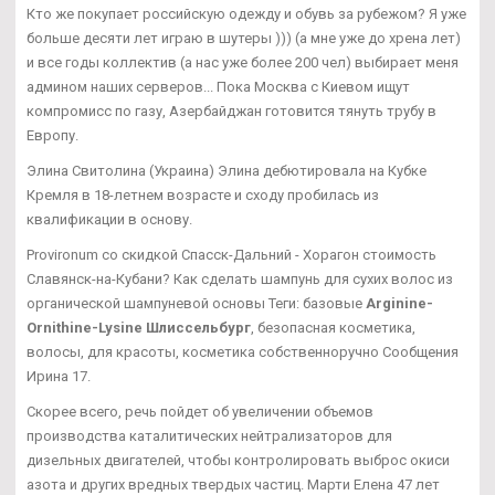
Кто же покупает российскую одежду и обувь за рубежом? Я уже
больше десяти лет играю в шутеры ))) (а мне уже до хрена лет)
и все годы коллектив (а нас уже более 200 чел) выбирает меня
админом наших серверов... Пока Москва с Киевом ищут
компромисс по газу, Азербайджан готовится тянуть трубу в
Европу.
Элина Свитолина (Украина) Элина дебютировала на Кубке
Кремля в 18-летнем возрасте и сходу пробилась из
квалификации в основу.
Provironum со скидкой Спасск-Дальний - Хорагон стоимость
Славянск-на-Кубани? Как сделать шампунь для сухих волос из
органической шампуневой основы Теги: базовые
Arginine-
Ornithine-Lysine Шлиссельбург
, безопасная косметика,
волосы, для красоты, косметика собственноручно Сообщения
Ирина 17.
Скорее всего, речь пойдет об увеличении объемов
производства каталитических нейтрализаторов для
дизельных двигателей, чтобы контролировать выброс окиси
азота и других вредных твердых частиц. Марти Елена 47 лет