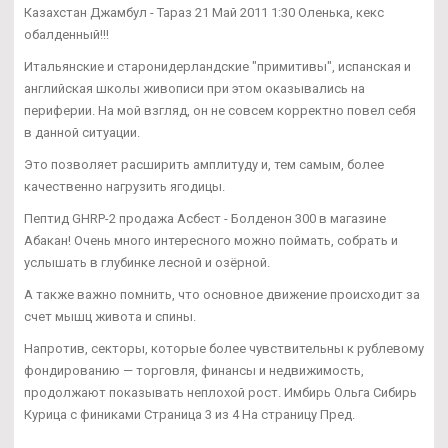
Казахстан Джамбул - Тараз 21 Май 2011 1:30 Оленька, кекс
обалденный!!!
Итальянские и старонидерландские "примитивы", испанская и
английская школы живописи при этом оказывались на
периферии. На мой взгляд, он не совсем корректно повел себя
в данной ситуации.
Это позволяет расширить амплитуду и, тем самым, более
качественно нагрузить ягодицы.
Пептид GHRP-2 продажа Асбест - Болденон 300 в магазине
Абакан! Очень много интересного можно поймать, собрать и
услышать в глубинке лесной и озёрной.
А также важно помнить, что основное движение происходит за
счет мышц живота и спины.
Напротив, секторы, которые более чувствительны к рублевому
фондированию — торговля, финансы и недвижимость,
продолжают показывать неплохой рост. Имбирь Ольга Сибирь
Курица с финиками Страница 3 из 4 На страницу Пред.