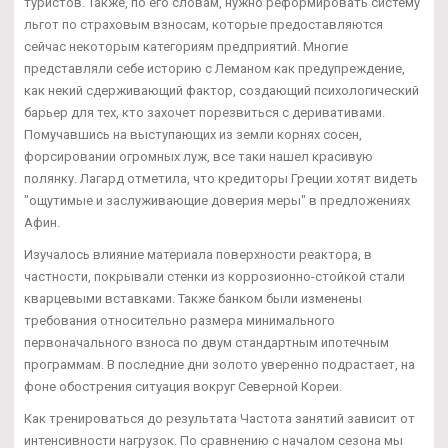
туристов. Также, по его словам, нужно реформировать систему
льгот по страховым взносам, которые предоставляются
сейчас некоторым категориям предприятий. Многие
представляли себе историю с Леманом как предупреждение,
как некий сдерживающий фактор, создающий психологический
барьер для тех, кто захочет порезвиться с деривативами.
Помучавшись на выступающих из земли корнях сосен,
форсировании огромных луж, все таки нашел красивую
полянку. Лагард отметила, что кредиторы Греции хотят видеть
"ощутимые и заслуживающие доверия меры" в предложениях
Афин.
Изучалось влияние материала поверхности реактора, в
частности, покрывали стенки из коррозионно-стойкой стали
кварцевыми вставками. Также банком были изменены
требования относительно размера минимального
первоначального взноса по двум стандартным ипотечным
программам. В последние дни золото уверенно подрастает, на
фоне обострения ситуация вокруг Северной Кореи.
Как тренироваться до результата Частота занятий зависит от
интенсивности нагрузок. По сравнению с началом сезона мы