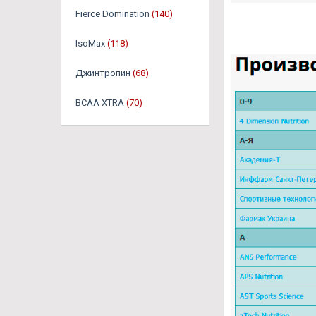
Fierce Domination
(140)
IsoMax
(118)
Джинтропин
(68)
BCAA XTRA
(70)