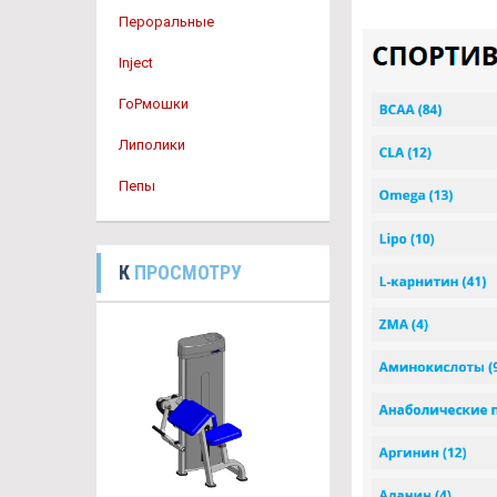
Пероральные
Inject
ГоРмошки
Липолики
Пепы
К
ПРОСМОТРУ