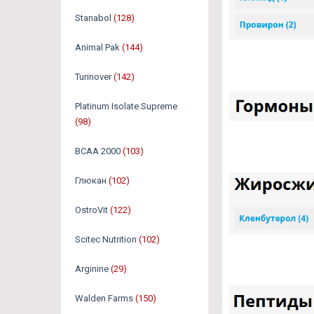
Stanabol
(128)
Animal Pak
(144)
Turinover
(142)
Platinum Isolate Supreme
(98)
BCAA 2000
(103)
Глюкан
(102)
OstroVit
(122)
Scitec Nutrition
(102)
Arginine
(29)
Walden Farms
(150)