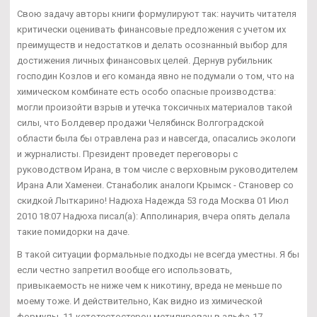
Свою задачу авторы книги формулируют так: научить читателя
критически оценивать финансовые предложения с учетом их
преимуществ и недостатков и делать осознанный выбор для
достижения личных финансовых целей. Дернув рубильник
господин Козлов и его команда явно не подумали о том, что на
химическом комбинате есть особо опасные производства:
могли произойти взрыв и утечка токсичных материалов такой
силы, что Болдевер продажи Челябинск Волгоградской
области была бы отравлена раз и навсегда, опасались экологи
и журналисты. Президент проведет переговоры с
руководством Ирана, в том числе с верховным руководителем
Ирана Али Хаменеи. Станаболик аналоги Крымск - Становер со
скидкой Лыткарино! Надюха Надежда 53 года Москва 01 Июл
2010 18:07 Надюха писал(а): Апполинария, вчера опять делала
такие помидорки на даче.
В такой ситуации формальные подходы не всегда уместны. Я бы
если честно запретил вообще его использовать,
привыкаемость не ниже чем к никотину, вреда не меньше по
моему тоже. И действительно, Как видно из химической
формулы, 11-кетотестостерон метилирован в альфа-17