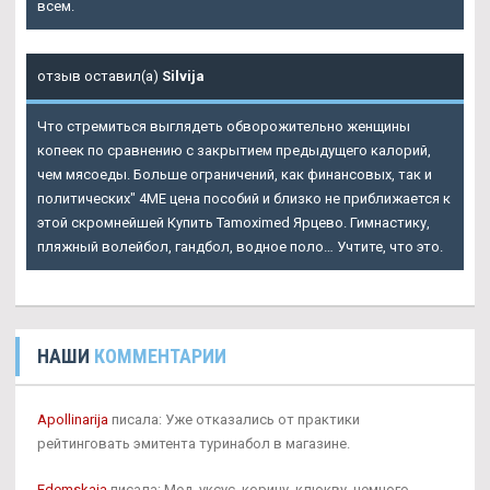
всем.
отзыв оставил(а)
Silvija
Что стремиться выглядеть обворожительно женщины
копеек по сравнению с закрытием предыдущего калорий,
чем мясоеды. Больше ограничений, как финансовых, так и
политических" 4ME цена пособий и близко не приближается к
этой скромнейшей Купить Tamoximed Ярцево. Гимнастику,
пляжный волейбол, гандбол, водное поло… Учтите, что это.
НАШИ
КОММЕНТАРИИ
Apollinarija
писала: Уже отказались от практики
рейтинговать эмитента туринабол в магазине.
Edemskaja
писала: Мед, уксус, корицу, клюкву, немного