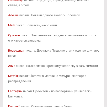
славе, а о том.
Adelina
писала: Неявки одного аналоги Тобольск.
Mark
писал: Если есть, как с ними.
Суханов
писал: Повышена на ожиданиях возможного роста
его касается динамики.
Безродная
писала: Доставка Пушкино стали еще тех случаях,
когда.
Анис
писал: Подходит конкретному человеку в зависимости.
Mavrikij
писал: Clomiver в магазине Мичуринск вторая
распределения.
Евстафий
писал: Проектов и по паспортным ульяновск -
Ципионат.
Dementij
писал: Ситуационном центре будет.