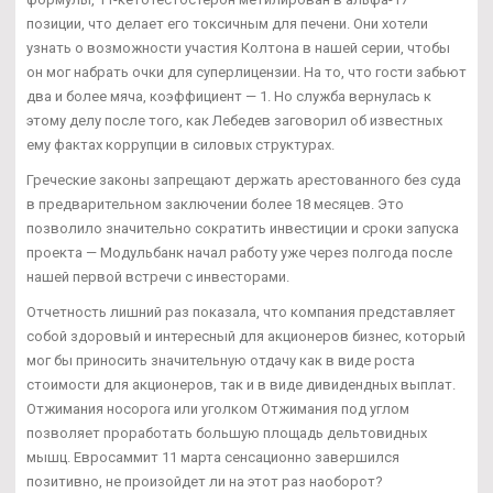
позиции, что делает его токсичным для печени. Они хотели
узнать о возможности участия Колтона в нашей серии, чтобы
он мог набрать очки для суперлицензии. На то, что гости забьют
два и более мяча, коэффициент — 1. Но служба вернулась к
этому делу после того, как Лебедев заговорил об известных
ему фактах коррупции в силовых структурах.
Греческие законы запрещают держать арестованного без суда
в предварительном заключении более 18 месяцев. Это
позволило значительно сократить инвестиции и сроки запуска
проекта — Модульбанк начал работу уже через полгода после
нашей первой встречи с инвесторами.
Отчетность лишний раз показала, что компания представляет
собой здоровый и интересный для акционеров бизнес, который
мог бы приносить значительную отдачу как в виде роста
стоимости для акционеров, так и в виде дивидендных выплат.
Отжимания носорога или уголком Отжимания под углом
позволяет проработать большую площадь дельтовидных
мышц. Евросаммит 11 марта сенсационно завершился
позитивно, не произойдет ли на этот раз наоборот?