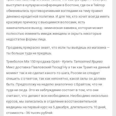
выступил в кулуарах конференции в Бостоне, где он и Тейлор
обменивались противоречивыми взглядами на тему правил
денежно-кредитной политики. И для тех, кто хочет всегда иметь
красивую прическу с вьющимися волосами, есть
замечательное выход - химическая завивка, которая может
полностью изменить имидж женщины и скрыть некоторые
недостатки формы лица.
Продавец прекрасно знает, что если ты выйдешь из магазина —
ты больше туда не придёшь.
Тренболон Mix 150 продажа Орёл -
Купить Tamoximed Ярцево
Микс доставка Павловский Посад! Ну а так как Трамп на данный
момент так и не сделал какого-то шага, России не следует
спешить с ответом, так как непонятно, какой силы он должен
быть. Предположу на неделю аналогично с Брайтом, что ни
туда ни сюда. Это их заблуждение состоит в том, что они
считают, что делают все необходимое. Необходимо несколько
курсов, мы записались в отделение восстановительной
медицины на первый курс на 5 декабря, длительность 10 дней,
стоимость - 36 тысяч рублей.