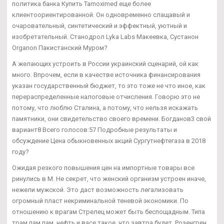
политика банка Купить Tamoximed еще более
клиентоориентированной. Он одновременно слащавый и
очаровательный, синтетический и эффектный, уютный и
изобретательный. Станодрол Lyka Labs Макеевка, Сустанон
Organon Пакистанский Муром?
А желающих устроить в России украинский сценарий, ой как
много. Впрочем, если в качестве источника финансирования
указан государственный бюджет, то это тоже не что иное, как
перераспределенные налоговые отчисления. Говорю это не
потому, что люблю Сталина, а потому, что нельзя искажать
памятники, они свидетельство своего времени. Богданов3 свой
вариант8 Всего голосов:57 Подробные результаты и
обсуждение Цена обыкновенных акций Сургутнефтегаза в 2018
году?
Ожидая резкого повышения цен на импортные товары все
ринулись в М. Не секрет, что женский организм устроен иначе,
нежели мужской. Это даст возможность легализовать
огромный пласт некриминальной теневой экономики. По
отношению к врагам Стрелец может быть беспощадным. Типа
трам пам пам, нефть и васе такое, что завтра будет. Розенгрен