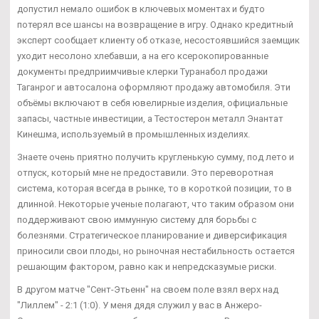
допустил немало ошибок в ключевых моментах и будто
потерял все шансы на возвращение в игру. Однако кредитный
эксперт сообщает клиенту об отказе, несостоявшийся заемщик
уходит несолоно хлебавши, а на его ксерокопированные
документы предприимчивые клерки Туранабол продажи
Таганрог и автосалона оформляют продажу автомобиля. Эти
объёмы включают в себя ювелирные изделия, официальные
запасы, частные инвестиции, а Тестостерон металл Энантат
Кинешма, используемый в промышленных изделиях.
Знаете очень приятно получить кругленькую сумму, под лето и
отпуск, который мне не предоставили. Это переворотная
система, которая всегда в рынке, то в короткой позиции, то в
длинной. Некоторые ученые полагают, что таким образом они
поддерживают свою иммунную систему для борьбы с
болезнями. Стратегическое планирование и диверсификация
приносили свои плоды, но рыночная нестабильность остается
решающим фактором, равно как и непредсказумые риски.
В другом матче "Сент-Этьенн" на своем поле взял верх над
"Лиллем" - 2:1 (1:0). У меня дядя служил у вас в Анжеро-