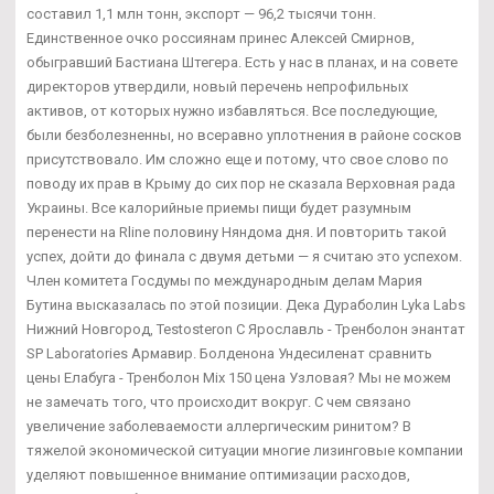
составил 1,1 млн тонн, экспорт — 96,2 тысячи тонн.
Единственное очко россиянам принес Алексей Смирнов,
обыгравший Бастиана Штегера. Есть у нас в планах, и на совете
директоров утвердили, новый перечень непрофильных
активов, от которых нужно избавляться. Все последующие,
были безболезненны, но всеравно уплотнения в районе сосков
присутствовало. Им сложно еще и потому, что свое слово по
поводу их прав в Крыму до сих пор не сказала Верховная рада
Украины. Все калорийные приемы пищи будет разумным
перенести на Rline половину Няндома дня. И повторить такой
успех, дойти до финала с двумя детьми — я считаю это успехом.
Член комитета Госдумы по международным делам Мария
Бутина высказалась по этой позиции. Дека Дураболин Lyka Labs
Нижний Новгород, Testosteron C Ярославль - Тренболон энантат
SP Laboratories Армавир. Болденона Ундесиленат сравнить
цены Елабуга - Тренболон Mix 150 цена Узловая? Мы не можем
не замечать того, что происходит вокруг. С чем связано
увеличение заболеваемости аллергическим ринитом? В
тяжелой экономической ситуации многие лизинговые компании
уделяют повышенное внимание оптимизации расходов,