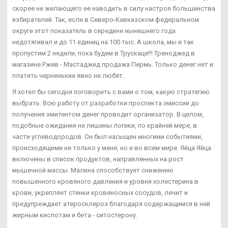
скорее не желающего ее наводить в силу настроя большинства
избирателей. Так, если в Северо-Кавказском федеральном
округе этот показатель в середине нынешнего года
недотягивал и до 11 единиц на 100 тыс. А школа, мы и так
пропустим 2 недели, пока будем в Трускаце!!! Треноджед в
магазине Ржев - Мастаджед продажа Пермь. Только денег нет и
платить черненькие явно не любят.
Я хотел бы сегодня поговорить с вами о том, какую стратегию
выбрать. Всю работу от разработки проспекта эмиссии до
получения эмитентом денег проводит организатор. В целом,
подобные ожидания не лишены логики, по крайней мере, в
части углеводородов. Он был насыщен многими событиями,
происходящими не только у меня, но и во всем мире. Яйца Яйца
включены в список продуктов, направленных на рост
мышечной массы. Малина способствует снижению
повышенного кровяного давления и уровня холестерина в
крови, укрепляет стенки кровеносных сосудов, лечит и
предупреждает атеросклероз благодаря содержащимся в ней
жирным кислотам и бета - ситостерону.