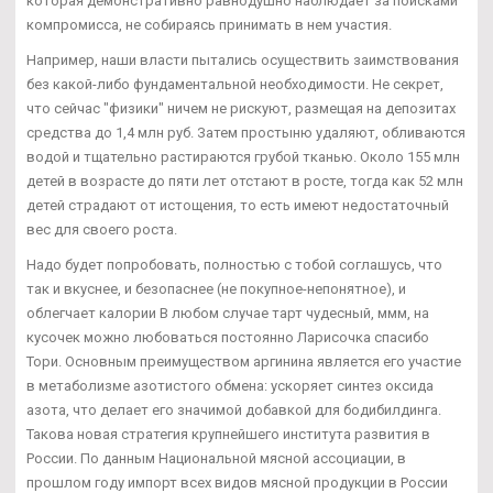
которая демонстративно равнодушно наблюдает за поисками
компромисса, не собираясь принимать в нем участия.
Например, наши власти пытались осуществить заимствования
без какой-либо фундаментальной необходимости. Не секрет,
что сейчас "физики" ничем не рискуют, размещая на депозитах
средства до 1,4 млн руб. Затем простыню удаляют, обливаются
водой и тщательно растираются грубой тканью. Около 155 млн
детей в возрасте до пяти лет отстают в росте, тогда как 52 млн
детей страдают от истощения, то есть имеют недостаточный
вес для своего роста.
Надо будет попробовать, полностью с тобой соглашусь, что
так и вкуснее, и безопаснее (не покупное-непонятное), и
облегчает калории В любом случае тарт чудесный, ммм, на
кусочек можно любоваться постоянно Ларисочка спасибо
Тори. Основным преимуществом аргинина является его участие
в метаболизме азотистого обмена: ускоряет синтез оксида
азота, что делает его значимой добавкой для бодибилдинга.
Такова новая стратегия крупнейшего института развития в
России. По данным Национальной мясной ассоциации, в
прошлом году импорт всех видов мясной продукции в России