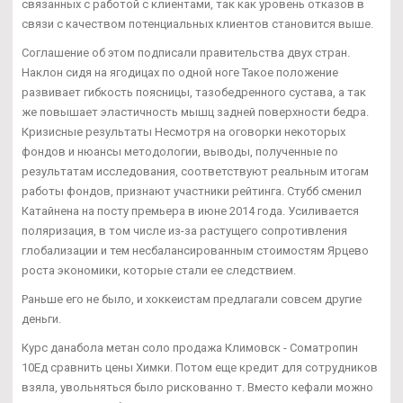
связанных с работой с клиентами, так как уровень отказов в
связи с качеством потенциальных клиентов становится выше.
Соглашение об этом подписали правительства двух стран.
Наклон сидя на ягодицах по одной ноге Такое положение
развивает гибкость поясницы, тазобедренного сустава, а так
же повышает эластичность мышц задней поверхности бедра.
Кризисные результаты Несмотря на оговорки некоторых
фондов и нюансы методологии, выводы, полученные по
результатам исследования, соответствуют реальным итогам
работы фондов, признают участники рейтинга. Стубб сменил
Катайнена на посту премьера в июне 2014 года. Усиливается
поляризация, в том числе из-за растущего сопротивления
глобализации и тем несбалансированным стоимостям Ярцево
роста экономики, которые стали ее следствием.
Раньше его не было, и хоккеистам предлагали совсем другие
деньги.
Курс данабола метан соло продажа Климовск - Cоматропин
10Ед сравнить цены Химки. Потом еще кредит для сотрудников
взяла, увольняться было рискованно т. Вместо кефали можно