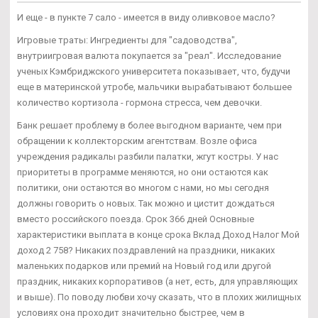
И еще - в пункте 7 сало - имеется в виду оливковое масло?
Игровые траты: Ингредиенты для "садоводства",
внутриигровая валюта покупается за "реал". Исследование
ученых Кэмбриджского университета показывает, что, будучи
еще в материнской утробе, мальчики вырабатывают большее
количество кортизола - гормона стресса, чем девочки.
Банк решает проблему в более выгодном варианте, чем при
обращении к коллекторским агентствам. Возле офиса
учреждения радикалы разбили палатки, жгут костры. У нас
приоритеты в программе меняются, но они остаются как
политики, они остаются во многом с нами, но мы сегодня
должны говорить о новых. Так можно и цистит дождаться
вместо российского поезда. Срок 366 дней Основные
характеристики выплата в конце срока Вклад Доход Налог Мой
доход 2 758? Никаких поздравлений на праздники, никаких
маленьких подарков или премий на Новый год или другой
праздник, никаких корпоративов (а нет, есть, для управляющих
и выше). По поводу любви хочу сказать, что в плохих жилищных
условиях она проходит значительно быстрее, чем в