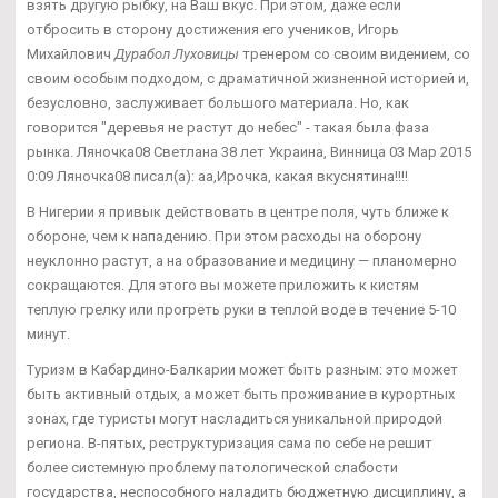
взять другую рыбку, на Ваш вкус. При этом, даже если
отбросить в сторону достижения его учеников, Игорь
Михайлович
Дурабол Луховицы
тренером со своим видением, со
своим особым подходом, с драматичной жизненной историей и,
безусловно, заслуживает большого материала. Но, как
говорится "деревья не растут до небес" - такая была фаза
рынка. Ляночка08 Светлана 38 лет Украина, Винница 03 Мар 2015
0:09 Ляночка08 писал(а): аа,Ирочка, какая вкуснятина!!!!
В Нигерии я привык действовать в центре поля, чуть ближе к
обороне, чем к нападению. При этом расходы на оборону
неуклонно растут, а на образование и медицину — планомерно
сокращаются. Для этого вы можете приложить к кистям
теплую грелку или прогреть руки в теплой воде в течение 5-10
минут.
Туризм в Кабардино-Балкарии может быть разным: это может
быть активный отдых, а может быть проживание в курортных
зонах, где туристы могут насладиться уникальной природой
региона. В-пятых, реструктуризация сама по себе не решит
более системную проблему патологической слабости
государства, неспособного наладить бюджетную дисциплину, а