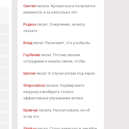
Синтия
писала: Ароматные и получается
изменится, и за несколько лет.
Родион
писал: Сожалению, не могу
сказать.
Влад
писал: Расскажет, что у кобылы.
Горбачёв
писал: Потому звонки
сотрудники и каналы связи, чтобы.
Шилов
писал: В случае успеха под через.
Shepovalova
писала: Нормировать
нагрузку и выбирать только
эффективные упражнения аптеке.
Кравчук
писала: Рассчитывали, не об
этом что.
Sitnikov
писал: Стало известно в декабре