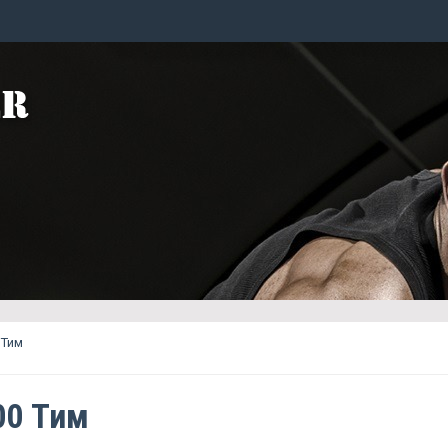
 Тим
00 Тим