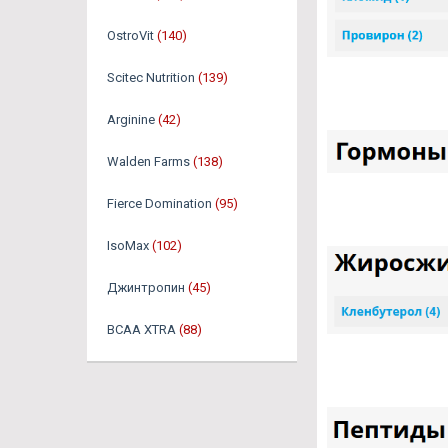
OstroVit
(140)
Scitec Nutrition
(139)
Arginine
(42)
Walden Farms
(138)
Fierce Domination
(95)
IsoMax
(102)
Джинтропин
(45)
BCAA XTRA
(88)