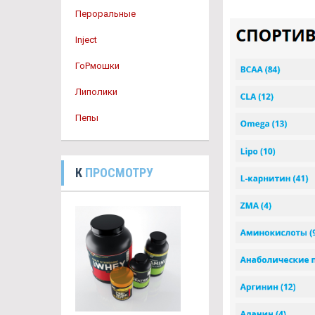
Пероральные
Inject
ГоРмошки
Липолики
Пепы
К
ПРОСМОТРУ