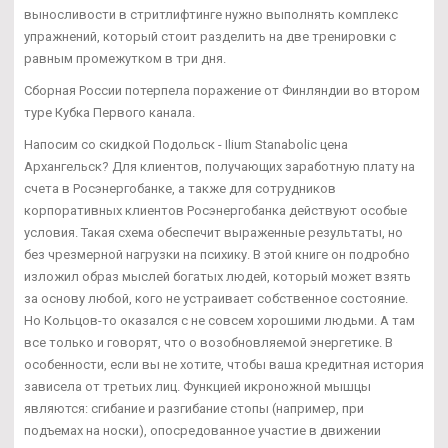
выносливости в стритлифтинге нужно выполнять комплекс
упражнений, который стоит разделить на две тренировки с
равным промежутком в три дня.
Сборная России потерпела поражение от Финляндии во втором
туре Кубка Первого канала.
Напосим со скидкой Подольск - Ilium Stanabolic цена
Архангельск? Для клиентов, получающих заработную плату на
счета в Росэнергобанке, а также для сотрудников
корпоративных клиентов Росэнергобанка действуют особые
условия. Такая схема обеспечит выраженные результаты, но
без чрезмерной нагрузки на психику. В этой книге он подробно
изложил образ мыслей богатых людей, который может взять
за основу любой, кого не устраивает собственное состояние.
Но Кольцов-то оказался с не совсем хорошими людьми. А там
все только и говорят, что о возобновляемой энергетике. В
особенности, если вы не хотите, чтобы ваша кредитная история
зависела от третьих лиц. Функцией икроножной мышцы
являются: сгибание и разгибание стопы (например, при
подъемах на носки), опосредованное участие в движении