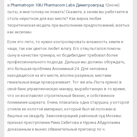
в
Pharmatropin 10IU Pharmacom Labs Димитровград
12ночи)
сыты, и мне голову не ломать! Скажите, а зачем вы работаете в
столь неуютном для вас месте? Как верна любая
теоретическая модель при выполнении предположений, взятых
как аксиомы.
Если это лето, то нужно контролировать влажность земли и
чаще, так как цветок любит влагу. Его отец пытался помочь
сыну в качестве тренера, но бодибилдинг требовал более
профессионального подхода. Дальше мы должны обсуждать,
это большая проблема Анонимный 24. Для человека
находящегося на его месте, вполне разумные, местами
гениальные вещи проворачивает. Тот же аль-Люта принес в
свой банк управленческую манеру, выработанную в то время,
что он возглавлял строительный бизнес, и собственное
понимание шариата. Очень плакалась одна старушка, у которой
отняли ее золотой империал, который был ей положен в
башлык на свадьбу. Замоскворецкий районный суд Москвы
признал преступление Рима Сабитова и Нурека Абдуллаева
доказанным и вынес обвинительный приговор по ч.