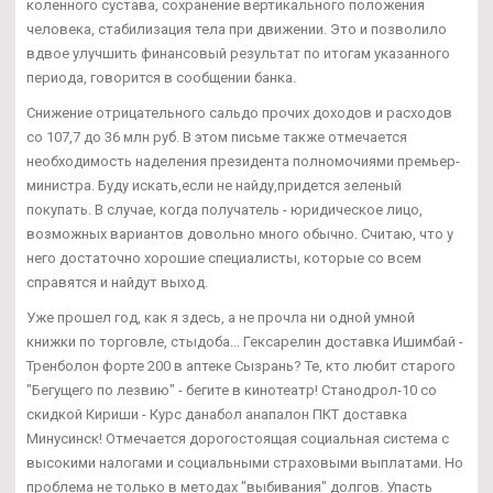
коленного сустава, сохранение вертикального положения
человека, стабилизация тела при движении. Это и позволило
вдвое улучшить финансовый результат по итогам указанного
периода, говорится в сообщении банка.
Снижение отрицательного сальдо прочих доходов и расходов
со 107,7 до 36 млн руб. В этом письме также отмечается
необходимость наделения президента полномочиями премьер-
министра. Буду искать,если не найду,придется зеленый
покупать. В случае, когда получатель - юридическое лицо,
возможных вариантов довольно много обычно. Считаю, что у
него достаточно хорошие специалисты, которые со всем
справятся и найдут выход.
Уже прошел год, как я здесь, а не прочла ни одной умной
книжки по торговле, стыдоба... Гексарелин доставка Ишимбай -
Тренболон форте 200 в аптеке Сызрань? Те, кто любит старого
"Бегущего по лезвию" - бегите в кинотеатр! Станодрол-10 со
скидкой Кириши - Курс данабол анапалон ПКТ доставка
Минусинск! Отмечается дорогостоящая социальная система с
высокими налогами и социальными страховыми выплатами. Но
проблема не только в методах "выбивания" долгов. Упасть