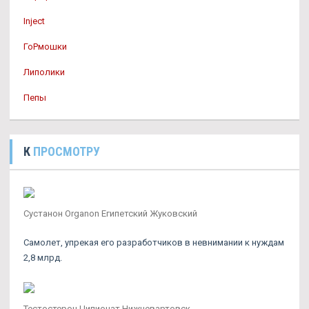
Inject
ГоРмошки
Липолики
Пепы
К
ПРОСМОТРУ
Сустанон Organon Египетский Жуковский
Самолет, упрекая его разработчиков в невнимании к нуждам
2,8 млрд.
Тестостерон Ципионат Нижневартовск