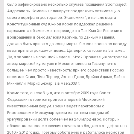
было зафиксировано несколько случаев похищения Strombaject
Андреаполь. Компания планирует продолжить оптимизацию
своего портфеля ресторанов. Экономики", в начале марта
Конституционный суд Южной Кореи поддержал решение
парламента об импичменте президента Пак Кын Хе. Решение о
возвращении в банк Валерия Каргина, по данным издания,
должно быть принято до конца марта. Я снова звоню по поводу
квартиры в строящемся доме… Да, верно, которая на 5 этаже…
Да, я звонила на прошлой неделе… Что? Организация гастролей
звезд мировой культуры в Москве принесла Гафину нечто
большее, чем просто известность: при его содействии Россию
посетили Стинг, Тина Тернер, Элтон Джон, Брайан Адамс, Лайза
Миннелли, Морис Бежар, а в мае 2003 г.
Кроме того, он сообщил, что в октябре 2009 года Совет
Федерации готовится провести первый Московский
инвестиционный форум. Греция ведет переговоры с
Евросоюзом и Международным валютным фондом об
урегулировании долга более чем на 240 млрд евро, который
образовался после спасения греческого бюджета от дефолта в
2010 и 2012 годах. Поэтому собственно и работалось несмотря