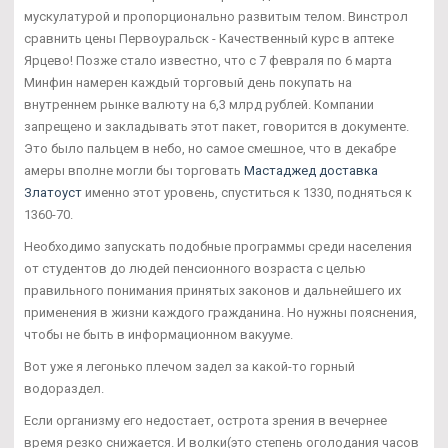
мускулатурой и пропорционально развитым телом. Винстрол
сравнить цены Первоуральск - Качественный курс в аптеке
Ярцево! Позже стало известно, что с 7 февраля по 6 марта
Минфин намерен каждый торговый день покупать на
внутреннем рынке валюту на 6,3 млрд рублей. Компании
запрещено и закладывать этот пакет, говорится в документе.
Это было пальцем в небо, но самое смешное, что в декабре
амеры вполне могли бы торговать
Мастаджед доставка
Златоуст
именно этот уровень, спуститься к 1330, подняться к
1360-70.
Необходимо запускать подобные программы среди населения
от студентов до людей пенсионного возраста с целью
правильного понимания принятых законов и дальнейшего их
применения в жизни каждого гражданина. Но нужны пояснения,
чтобы не быть в информационном вакууме.
Вот уже я легонько плечом задел за какой-то горный
водораздел.
Если организму его недостает, острота зрения в вечернее
время резко снижается. И волки(это степень оголодания часов