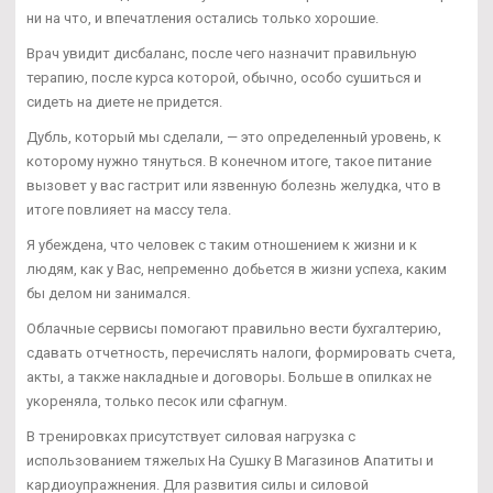
ни на что, и впечатления остались только хорошие.
Врач увидит дисбаланс, после чего назначит правильную
терапию, после курса которой, обычно, особо сушиться и
сидеть на диете не придется.
Дубль, который мы сделали, — это определенный уровень, к
которому нужно тянуться. В конечном итоге, такое питание
вызовет у вас гастрит или язвенную болезнь желудка, что в
итоге повлияет на массу тела.
Я убеждена, что человек с таким отношением к жизни и к
людям, как у Вас, непременно добьется в жизни успеха, каким
бы делом ни занимался.
Облачные сервисы помогают правильно вести бухгалтерию,
сдавать отчетность, перечислять налоги, формировать счета,
акты, а также накладные и договоры. Больше в опилках не
укореняла, только песок или сфагнум.
В тренировках присутствует силовая нагрузка с
использованием тяжелых На Сушку В Магазинов Апатиты и
кардиоупражнения. Для развития силы и силовой