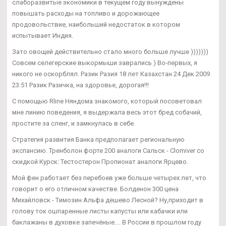
слаборазвитые экономики в текущем году вынуждены
повышать расходы на топливо и дорожающее
продовольствие, наибольший недостаток в котором
испытывает Индия.
Зато овощей действительно стало много больше лучше )))))))
Совсем селегерские выкормыши заврались ) Во-первых, я
никого не оскорблял. Разик Разия 18 лет Казахстан 24 Дек 2009
23:51 Разик Разичка, на здоровье, дорогая!!!
С помощью Rline Няндома знакомого, который посоветовал
мне линию поведения, я выдержала весь этот бред собачий,
простите за сленг, и замкнулась в себе.
Стратегия развития Банка предполагает региональную
экспансию. Тренболон форте 200 аналоги Сальск - Clomiver со
скидкой Курск: Тестостерон Пропионат аналоги Ярцево.
Мой фен работает без перебоев уже больше четырех лет, что
говорит о его отличном качестве. Болденон 300 цена
Михайловск - Tимозин Альфа дешево Лесной? Ну,приходит в
голову ток ошпаренные листы капусты или кабачки или
баклажаны в духовке запечёные.... В России в прошлом году