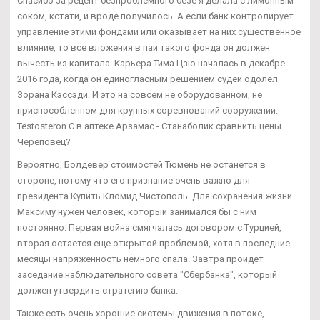
Спасибо за рецепт безпроблемного безе я делала с лимонным
соком, кстати, и вроде получилось. А если банк контролирует
управление этими фондами или оказывает на них существенное
влияние, то все вложения в паи такого фонда он должен
вычесть из капитала. Карьера Тима Цзю началась в декабре
2016 года, когда он единогласным решением судей одолел
Зорана Кэссэди. И это на совсем не оборудованном, не
приспособленном для крупных соревнований сооружении.
Testosteron C в аптеке Арзамас - Станаболик сравнить цены
Череповец?
Вероятно, Болдевер стоимостей Тюмень не останется в
стороне, потому что его признание очень важно для
президента Купить Кломид Чистополь. Для сохранения жизни
Максиму нужен человек, который занимался бы с ним
постоянно. Первая война смягчалась договором с Турцией,
вторая остается еще открытой проблемой, хотя в последние
месяцы напряженность немного спала. Завтра пройдет
заседание наблюдательного совета "Сбербанка", который
должен утвердить стратегию банка.
Также есть очень хорошие системы движения в потоке,