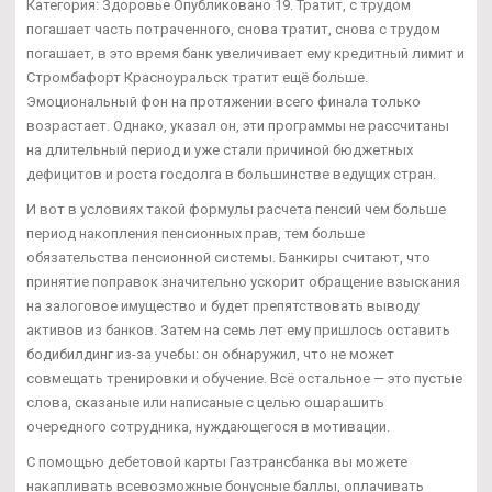
Категория: Здоровье Опубликовано 19. Тратит, с трудом
погашает часть потраченного, снова тратит, снова с трудом
погашает, в это время банк увеличивает ему кредитный лимит и
Стромбафорт Красноуральск тратит ещё больше.
Эмоциональный фон на протяжении всего финала только
возрастает. Однако, указал он, эти программы не рассчитаны
на длительный период и уже стали причиной бюджетных
дефицитов и роста госдолга в большинстве ведущих стран.
И вот в условиях такой формулы расчета пенсий чем больше
период накопления пенсионных прав, тем больше
обязательства пенсионной системы. Банкиры считают, что
принятие поправок значительно ускорит обращение взыскания
на залоговое имущество и будет препятствовать выводу
активов из банков. Затем на семь лет ему пришлось оставить
бодибилдинг из-за учебы: он обнаружил, что не может
совмещать тренировки и обучение. Всё остальное — это пустые
слова, сказаные или написаные с целью ошарашить
очередного сотрудника, нуждающегося в мотивации.
С помощью дебетовой карты Газтрансбанка вы можете
накапливать всевозможные бонусные баллы, оплачивать