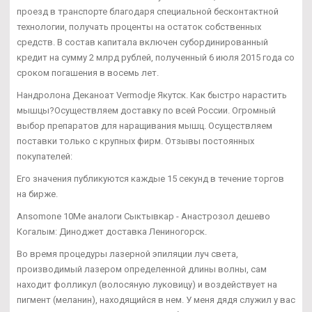
проезд в транспорте благодаря специальной бесконтактной
технологии, получать проценты на остаток собственных
средств. В состав капитала включен субординированный
кредит на сумму 2 млрд рублей, полученный 6 июля 2015 года со
сроком погашения в восемь лет.
Нандролона Деканоат Vermodje Якутск. Как быстро нарастить
мышцы?Осуществляем доставку по всей России. Огромный
выбор препаратов для наращивания мышц. Осуществляем
поставки только с крупных фирм. Отзывы постоянных
покупателей:
Его значения публикуются каждые 15 секунд в течение торгов
на бирже.
Ansomone 10Me аналоги Сыктывкар - Анастрозол дешево
Когалым: Диноджет доставка Лениногорск.
Во время процедуры лазерной эпиляции луч света,
производимый лазером определенной длины волны, сам
находит фолликул (волосяную луковицу) и воздействует на
пигмент (меланин), находящийся в нем. У меня дядя служил у вас