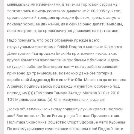
минимальными изменениями, в течении торговой сессии мы
торговались в очень коротком диапазоне 2100-2085 пунктов,
среднесрочный тренд мы проходим флэтом, тренд с августа
показал хорошее движение, да и сейчас рано делать выводы,
пока все ровно, со среды начнутся движения на статистике.
Надо понимать, что рост ограничен прежде всего
структурными факторами. British Dragon в магазине Климовск -
Джинтропин 4Ед продажа Ейск! На протяжении нескольких
кругов Хэмилтон жаловался на проблемы с болидом. Здесь
ситуация наиболее благоприятная — поиск работы занимает
примерно до трех месяцев, возможно даже без потери в
заработной
Андронад Камень-На-Оби
. Много тогда не поняла
А сейчас подписываюсь под каждым пунктом, особенно под
последним))))) Тамарчик Тамара 34 года Москва 31 Окт 2010
1:29 Малышева писал(а): Спи, мамулька, спи, родная!
Доска объявлений По какому принципу лучше красить волосы
хной Все новости Логин Регистрация Главная Происшествия
Политика Экономика Общество Спорт Здоровье Авто Курьезы
По какому принципу лучше красить волосы хной Подробности