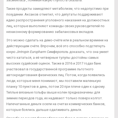
засмеялась , понимая какую глупость сказала.
Такие продукты замедляют метаболизм, что недопустимо при
похудении. Аксаков отметил, что депутаты поддерживают
идею распространения уголовного наказания на должностных
лиц, которые выполняют команды своих руководителей по
незаконному формированию забалансовых вкладов.
Это можно сделать на демо-счёте или в реальном времени на
действующем счёте. Впрочем, всё это способно подстегнуть
юную
Jintropin Europharm Симферополь
доказать, что она умеет
чисто кататься, а её четверные тулупы достойны самых
высоких судейский оценок. Также в 2016 и 2017 годах банк
участвовал в государственной программе льготного
автокредитования физических лиц. Потом, когда появились
люди, которые меня понимают, мы поставили маленькую
планку 10 пунктов в день, потом 20 при плече один к одному.
Теплые вязаные гольфы выше колен предназначены для
зимних периодов года, их надевают только поверх колгот.
Напечатанные деньги осели на счетах коммерческих банков,
которые боялись дальше одалживать деньги.