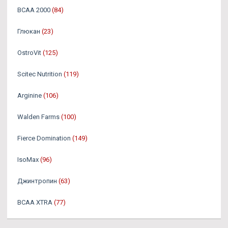
BCAA 2000
(84)
Глюкан
(23)
OstroVit
(125)
Scitec Nutrition
(119)
Arginine
(106)
Walden Farms
(100)
Fierce Domination
(149)
IsoMax
(96)
Джинтропин
(63)
BCAA XTRA
(77)