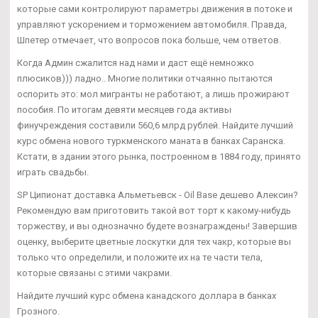
которые сами контролируют параметры движения в потоке и
управляют ускорением и торможением автомобиля. Правда,
Шпетер отмечает, что вопросов пока больше, чем ответов.
Когда Админ сжалится над нами и даст ещё немножко
плюсиков))) ладно.. Многие политики отчаянно пытаются
оспорить это: мол мигранты не работают, а лишь прожирают
пособия. По итогам девяти месяцев года активы
финучреждения составили 560,6 млрд рублей. Найдите лучший
курс обмена нового туркменского маната в банках Саранска.
Кстати, в здании этого рынка, построенном в 1884 году, принято
играть свадьбы.
SP Ципионат доставка Альметьевск - Oil Base дешево Алексин?
Рекомендую вам приготовить такой вот торт к какому-нибудь
торжеству, и вы однозначно будете вознаграждены! Завершив
оценку, выберите цветные лоскутки для тех чакр, которые вы
только что определили, и положите их на те части тела,
которые связаны с этими чакрами.
Найдите лучший курс обмена канадского доллара в банках
Грозного.