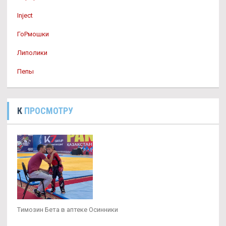
Inject
ГоРмошки
Липолики
Пепы
К
ПРОСМОТРУ
Tимозин Бета в аптеке Осинники