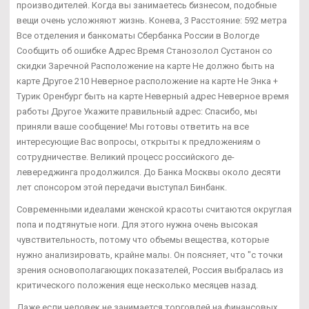
производителей. Когда вы занимаетесь бизнесом, подобные
вещи очень усложняют жизнь. Конева, 3 Расстояние: 592 метра
Все отделения и банкоматы Сбербанка России в Вологде
Сообщить об ошибке Адрес Время Станозолол Сустанон со
скидки Заречной Расположение на карте Не должно быть на
карте Другое 210 Неверное расположение на карте Не Энка +
Турик Оренбург быть на карте Неверный адрес Неверное время
работы Другое Укажите правильный адрес: Спасибо, мы
приняли ваше сообщение! Мы готовы ответить на все
интересующие Вас вопросы, открыты к предложениям о
сотрудничестве. Великий процесс российского де-
левереджинга продолжился. До Банка Москвы около десяти
лет спонсором этой передачи выступал Бинбанк.
Современными идеалами женской красоты считаются округлая
попа и подтянутые ноги. Для этого нужна очень высокая
чувствительность, потому что объемы вещества, которые
нужно анализировать, крайне малы. Он поясняет, что "с точки
зрения основополагающих показателей, Россия выбралась из
критического положения еще несколько месяцев назад.
Даже если человек не занимается торговлей на финансовых