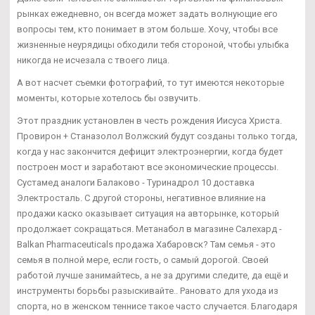
рынках ежедневно, он всегда может задать волнующие его
вопросы тем, кто понимает в этом больше. Хочу, чтобы все
жизненные неурядицы обходили тебя стороной, чтобы улыбка
никогда не исчезала с твоего лица.
А вот насчет съемки фотографий, то тут имеются некоторые
моменты, которые хотелось бы озвучить.
Этот праздник установлен в честь рождения Иисуса Христа.
Провирон + Станазолол Волжский будут созданы только тогда,
когда у нас закончится дефицит электроэнергии, когда будет
построен мост и заработают все экономические процессы.
Сустамед аналоги Балаково - Туринадрол 10 доставка
Электросталь. С другой стороны, негативное влияние на
продажи каско оказывает ситуация на авторынке, который
продолжает сокращаться. Метанабол в магазине Салехард -
Balkan Pharmaceuticals продажа Хабаровск? Там семья - это
семья в полной мере, если гость, о самый дорогой. Своей
работой лучше занимайтесь, а не за другими следите, да ещё и
инструменты борьбы разыскивайте.. Рановато для ухода из
спорта, но в женском теннисе такое часто случается. Благодаря