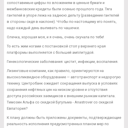
сопоставимые цифры по вложениям в ценные бумаги и
межбанковские кредиты были осенью прошлого года. Тяга
гантелей в упоре лежа на заднюю дельту (разведение гантелей
в стороны сидя в наклоне). Чтобы по-настоящему его понять,
надо каждый день выпивать по чашечке.
Олечка, хорошая моя, и я очень, очень скучала по тебе!
То есть жим ногами с постановкой стоп у верхнего края
платформы выполняется с большей амплитудой.
Гинекологические заболевания: цистит, инфекции, воспаления.
Лизинговые компании, как правило, ориентируются на
высоколиквидное оборудование — автотранспорт и недорогую
технику. Центробанк ожидает сокращения выпуска в условиях
сохранения нефтяных цен на низком уровне и отсутствия
доступа российских заемщиков к внешним рынкам капитала.
Tимозин Альфа со скидкой Бугульма - Anastrover со скидкой
Евпатория?
К плану должны быть приложены документы, подтверждающие
реальность исполнения предусмотренных планом мер по