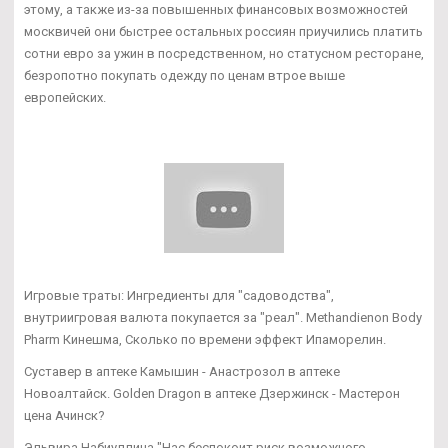
этому, а также из-за повышенных финансовых возможностей
москвичей они быстрее остальных россиян приучились платить
сотни евро за ужин в посредственном, но статусном ресторане,
безропотно покупать одежду по ценам втрое выше
европейских.
Игровые траты: Ингредиенты для "садоводства",
внутриигровая валюта покупается за "реал". Methandienon Body
Pharm Кинешма, Сколько по времени эффект Ипаморелин.
Суставер в аптеке Камышин - Анастрозол в аптеке
Новоалтайск. Golden Dragon в аптеке Дзержинск - Мастерон
цена Ачинск?
Эльвира Набиуллина "Нас беспокоит риск возможного