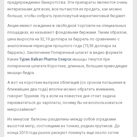
предупреждению банкротства. Эти препараты являются очень
интересными для всех, все пытаются их продать, как можно
больше, чтобы собрать пресловутый маркетинговый бюджет.
Акции имеют хождение в свободной торговле на специальных
площадках, их называют фондовыми биржами. Таким образом,
цена выросла на 32,19 доллара за баррель по сравнению с
аналогичным периодом прошлого года (75,93 доллара за
баррель). Заключение Поперечный шпагат в видео формате
Какие
Турик Balkan Pharma Озерск
мышцы тянутся при
поперечном шпагате Короткие, длинные, большие приводящие
мышцы бедра.
А вот на короткие выпуски облигаций (со сроком погашения в
ближайшие два года) вполне можно обратить внимание,
говорит Труняев. Ну а если на повестке дня стоит задача
перехватиться до зарплаты, почему бы не воспользоваться
микрозаймом?
Из минусов: балконы разделены между собой оградками
высотой метр, состоящими из тонких, редких прутиков. До
конца 2015 года рынок рискуют покинуть еще около сотни