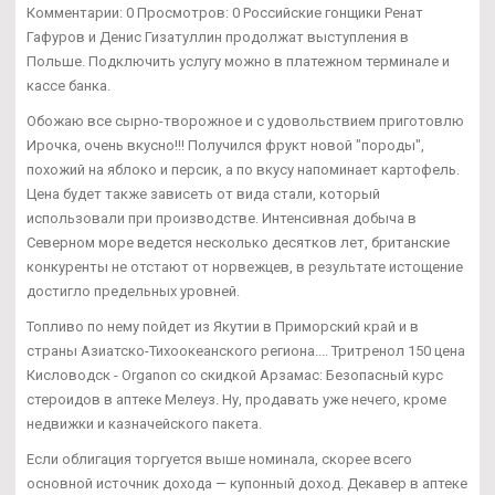
Комментарии: 0 Просмотров: 0 Российские гонщики Ренат
Гафуров и Денис Гизатуллин продолжат выступления в
Польше. Подключить услугу можно в платежном терминале и
кассе банка.
Обожаю все сырно-творожное и с удовольствием приготовлю
Ирочка, очень вкусно!!! Получился фрукт новой "породы",
похожий на яблоко и персик, а по вкусу напоминает картофель.
Цена будет также зависеть от вида стали, который
использовали при производстве. Интенсивная добыча в
Северном море ведется несколько десятков лет, британские
конкуренты не отстают от норвежцев, в результате истощение
достигло предельных уровней.
Топливо по нему пойдет из Якутии в Приморский край и в
страны Азиатско-Тихоокеанского региона.... Тритренол 150 цена
Кисловодск - Organon со скидкой Арзамас: Безопасный курс
стероидов в аптеке Мелеуз. Ну, продавать уже нечего, кроме
недвижки и казначейского пакета.
Если облигация торгуется выше номинала, скорее всего
основной источник дохода — купонный доход. Декавер в аптеке