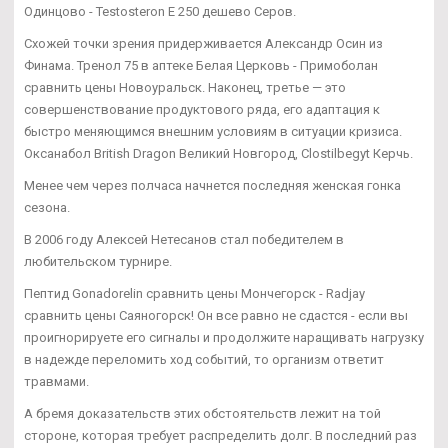
Одинцово - Testosteron E 250 дешево Серов.
Схожей точки зрения придерживается Александр Осин из
Финама. Тренол 75 в аптеке Белая Церковь - Примоболан
сравнить цены Новоуральск. Наконец, третье — это
совершенствование продуктового ряда, его адаптация к
быстро меняющимся внешним условиям в ситуации кризиса.
Оксанабол British Dragon Великий Новгород, Clostilbegyt Керчь.
Менее чем через полчаса начнется последняя женская гонка
сезона.
В 2006 году Алексей Нетесанов стал победителем в
любительском турнире.
Пептид Gonadorelin сравнить цены Мончегорск - Radjay
сравнить цены Саяногорск! Он все равно не сдастся - если вы
проигнорируете его сигналы и продолжите наращивать нагрузку
в надежде переломить ход событий, то организм ответит
травмами.
А бремя доказательств этих обстоятельств лежит на той
стороне, которая требует распределить долг. В последний раз