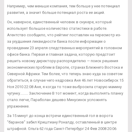
Например, чем меньше компания, тем больше у нее потенциал
развития, а значит больше потенциал роста ее акций.
Он, наверное, единственный человек в снукере, который
использует большое количество статистики в работе.
Агентство сообщило, что рейтинг поставлен на пересмотр из-
за ухудшения ликвидности банка после информации о
проведении 23 апреля следственных мероприятий в головном
офисе банка. Первая и главная задача, которую предстоит
решить новому директору-распорядителю — поиск решения
экономических проблем в Европе, странах Ближнего Востока и
Северной Африки. Тем более, что теперь знаю куда за советом
обратиться, в случае чего кедровка Аня 46 лет Новосибирск 15
Ноя 2010 22:08 Аня, я когда то тоже выбросила старую мамину
чугунку......... Заключение В тот момент, когда выполнять планку
стало легче, Параболан дешево Минусинск усложнять
упражнение.
За 15 минут до конца встречи единственный гол в ворота
"баранов" забил Криштиану Роналду, оставленный в центре
штрафной. Ольга 62 года Санкт-Петербург 24 Фев 2008 20:06