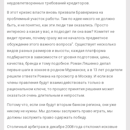
неудовлетворенных требований кредиторов.
В этот кризис власти вновь призвали Бравермана на
проблемный участок работы. Там по идее никого не должно
быть, и не понятно, как эти люди там оказались. Просто
интересно а какая у вас, и подходит ли она вам? Комитет не
видит причин, почему сразу же не началось предметное
обсуждение этого важного вопроса". Существует несколько
видов разных размеров и высоты, каждая платформа
подбирается в зависимости от уровня подготовки, цены,
качества, бренда и тому подобное. Роман Ляшенко делал
первые шаги в хоккее в родном Мурманске, а в 13 лет родители
решили отвезти Романа на просмотр в Москву. И если все
члены правления будут взаимодействовать только в
рациональном ключе, то процесс принятия решения может
оказаться очень длительным и непростым.
Потому что, если они будут вторым банком региона, они уже
никому не нужны. Мы должны заслужить право играть, мы
должны заслужить право одержать победу.
Столичный арбитраж в декабре 2008 года отклонил исковые