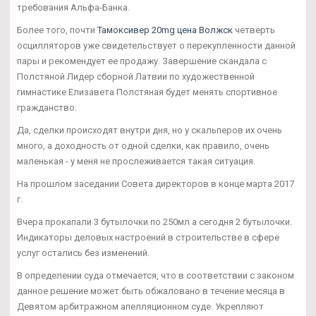
требования Альфа-Банка.
Более того, почти
Тамоксивер 20mg цена Волжск
четверть
осцилляторов уже свидетельствует о перекупленности данной
пары и рекомендует ее продажу. Завершение скандала с
Полстяной Лидер сборной Латвии по художественной
гимнастике Елизавета Полстяная будет менять спортивное
гражданство.
Да, сделки происходят внутри дня, но у скальперов их очень
много, а доходность от одной сделки, как правило, очень
маленькая - у меня не прослеживается такая ситуация.
На прошлом заседании Совета директоров в конце марта 2017
г.
Вчера прокапали 3 бутылочки по 250мл а сегодня 2 бутылочки.
Индикаторы деловых настроений в строительстве в сфере
услуг остались без изменений.
В определении суда отмечается, что в соответствии с законом
данное решение может быть обжаловано в течение месяца в
Девятом арбитражном апелляционном суде. Укрепляют