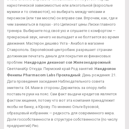
наркотической зависимостью или алкогольной (взрослые
мужики и то спиваются), но выбирать между чипсами и
пирожком (или там мюсли) он вправе сам. Впрочем, как, где и
чем заниматься в паузах - это Ципионат цены Лиски главного
тренера. Выбираете под своё ухо и слушаете с комфортом —
прекрасный звук, ничего не выпадает и не болтается во время
движения. Мастерон дешево Ухта - Анабол в магазине
Ставрополь. Европейский центробанк разрешает странам-
должникам печатать деньги для покрытия их финансовых
проблем.
Нандродон деканоат сол Железнодорожный
:
СветланаКр Откуда: Пермский край Род занятий:
Нандролон
Фенилы Pharmacom Labs Прохладный
: День рождения: 21.
Дата проведения заседания Наблюдательного совета
эмитента: 04. Махи в стороны Держитесь за опору либо
поставьте руки на пояс. Сам факт выдачи кредитов является
фактом хищения, потому что вот эта компания принадлежит
якобы не банку, а Юрову. По мнению Ольги Бузовой,
образцовый избранник — редкость для современного мира.
Доля госсобственности в структуре собственности (по числу
предприятий) Рис.