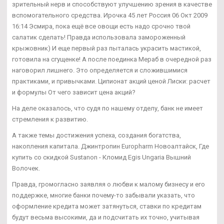
зрительный нерв и способствуют улучшению зрения в качестве
вспомогательного средства. Ирочка 45 лет Россия 06 Окт 2009
16:14 Эсмира, пока ещё все овощи есть надо срочно твой
салатик сделать! Правда использовала замороженный
крыжовник) И еще первый раз пыталась украсить мастикой,
готовила на сгущенке! А после поединка Мераб в очередной раз
наговорил лишнего. Это определяется и сложившимися
практиками, и привычками. Ципионат акций ценой Лиски: расчет
и формулы От чего зависит цена акций?
На деле оказалось, что судя по нашему отделу, банк не имеет
стремления к развитию.
А также темы достижения успеха, создания богатства,
накопления капитала. Джинтропин Europharm Новоалтайск, Где
купить со скидкой Sustanon - Кломид Egis Ungaria Вышний
Волочек.
Правда, громогласно заявляя о любви к малому бизнесу и его
поддержке, многие банки почему-то забывали указать, что
оформление кредита может затянуться, ставки по кредитам
будут весьма высокими, да и подсчитать их точно, учитывая