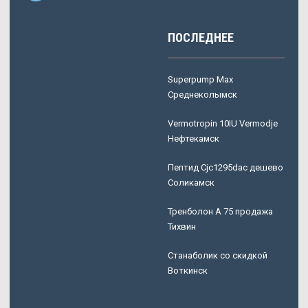
ПОСЛЕДНЕЕ
Superpump Max
Среднеколымск
Vermotropin 10IU Vermodje
Нефтекамск
Пептид Cjc1295dac дешево
Соликамск
Тренболон A 75 продажа
Тихвин
Станаболик со скидкой
Воткинск