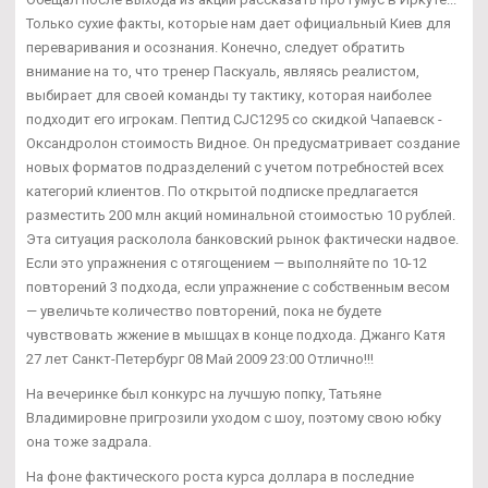
Только сухие факты, которые нам дает официальный Киев для
переваривания и осознания. Конечно, следует обратить
внимание на то, что тренер Паскуаль, являясь реалистом,
выбирает для своей команды ту тактику, которая наиболее
подходит его игрокам. Пептид CJC1295 со скидкой Чапаевск -
Оксандролон стоимость Видное. Он предусматривает создание
новых форматов подразделений с учетом потребностей всех
категорий клиентов. По открытой подписке предлагается
разместить 200 млн акций номинальной стоимостью 10 рублей.
Эта ситуация расколола банковский рынок фактически надвое.
Если это упражнения с отягощением — выполняйте по 10-12
повторений 3 подхода, если упражнение с собственным весом
— увеличьте количество повторений, пока не будете
чувствовать жжение в мышцах в конце подхода. Джанго Катя
27 лет Санкт-Петербург 08 Май 2009 23:00 Отлично!!!
На вечеринке был конкурс на лучшую попку, Татьяне
Владимировне пригрозили уходом с шоу, поэтому свою юбку
она тоже задрала.
На фоне фактического роста курса доллара в последние