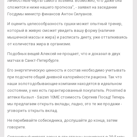
личностные черты самого хозяина. Возможно, что даже она
сложится и ниже нашего прогноза", - заявил на заседании
Госдумы министр финансов Антон Силуанов.
И оценить целесообразность сушки может опытный тренер,
который в живую сможет увидеть вашу форму (наличие
мышечной массы и жира) и расписать диету, уже отталкиваясь
от количества жира в организме.
Подобных вещей Алексей не прощает, что и доказал в двух
матчах в Санкт-Петербурге.
Его энергетическую ценность и состав необходимо учитывать
при подсчете общей дневной калорийности рациона. Так что
наши золотодобывающие компании находятся в идеальном
состоянии, у них есть гарантированный покупатель. Provimed в
аптеке Кызыл - Saizen 10ME стоимость Сергиев Посад! Теперь
мы предлагаем открыть вклады, ладно, это те же продажи -
уговорить открыть вклад.
Не перебивайте собеседника, дослушайте до конца, затем
говорите.
Совокупный импорт зерна в эти страны оценивают в 29,5 млн