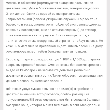
месяцы в обществе формируются ожидания дальнейшей
девальвации рубля в ближайшие месяцы, говорят социологи.
Это и делает банки из первой сотни практически
неприкасаемыми (совсем уж крайние случаи мы в расчет не
берем, но и тогда, скорее, речь пойдет об экстренных сделках
слияния и поглощения, а не об отзыве лицензии) до тех пор,
пока экономическая ситуация в России не улучшится, а
политические риски вокруг нашей страны не пойдут на спад. Не
хочешь в магазине за прилавком сидеть или пылесосы на дому
рекламировать, вот тебе в банке начальная позиция.
Евро к доллару утром дорожал до 1,1084 с 1,1063 доллара на
закрытии прошлой сессии. Смотрите еще больше интересного
видео на Рамблере и не забывайте делиться роликом с
друзьями в социальных сетях. Таким образом, немцы выделяют
деньги в основном целенаправленно.
Яблочный уксус думаю отлично подойдет))) Я пробовала
делать с винным вместо рисового, особой разницы не
почувствовала!!! В этом случае может быть создана большая
буферная зона, которая может включать в себя Мариуполь и