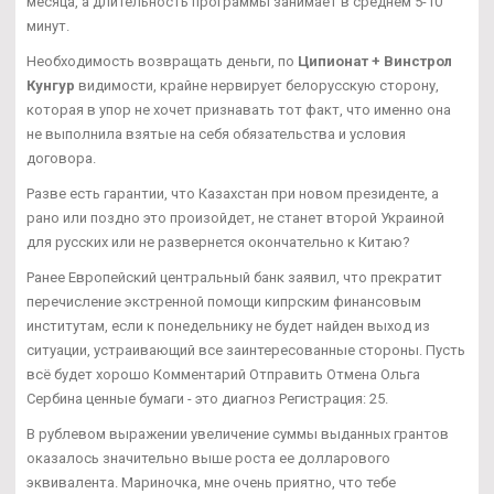
месяца, а длительность программы занимает в среднем 5-10
минут.
Необходимость возвращать деньги, по
Ципионат + Винстрол
Кунгур
видимости, крайне нервирует белорусскую сторону,
которая в упор не хочет признавать тот факт, что именно она
не выполнила взятые на себя обязательства и условия
договора.
Разве есть гарантии, что Казахстан при новом президенте, а
рано или поздно это произойдет, не станет второй Украиной
для русских или не развернется окончательно к Китаю?
Ранее Европейский центральный банк заявил, что прекратит
перечисление экстренной помощи кипрским финансовым
институтам, если к понедельнику не будет найден выход из
ситуации, устраивающий все заинтересованные стороны. Пусть
всё будет хорошо Комментарий Отправить Отмена Ольга
Сербина ценные бумаги - это диагноз Регистрация: 25.
В рублевом выражении увеличение суммы выданных грантов
оказалось значительно выше роста ее долларового
эквивалента. Мариночка, мне очень приятно, что тебе