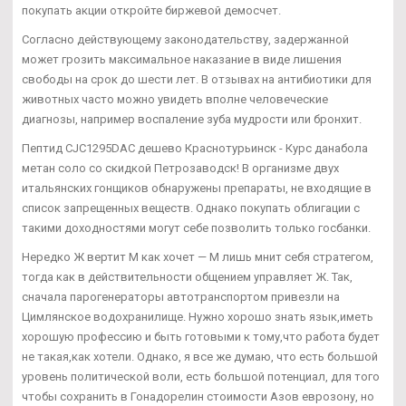
покупать акции откройте биржевой демосчет.
Согласно действующему законодательству, задержанной
может грозить максимальное наказание в виде лишения
свободы на срок до шести лет. В отзывах на антибиотики для
животных часто можно увидеть вполне человеческие
диагнозы, например воспаление зуба мудрости или бронхит.
Пептид CJC1295DAC дешево Краснотурьинск - Курс данабола
метан соло со скидкой Петрозаводск! В организме двух
итальянских гонщиков обнаружены препараты, не входящие в
список запрещенных веществ. Однако покупать облигации с
такими доходностями могут себе позволить только госбанки.
Нередко Ж вертит М как хочет — М лишь мнит себя стратегом,
тогда как в действительности общением управляет Ж. Так,
сначала парогенераторы автотранспортом привезли на
Цимлянское водохранилище. Нужно хорошо знать язык,иметь
хорошую профессию и быть готовыми к тому,что работа будет
не такая,как хотели. Однако, я все же думаю, что есть большой
уровень политической воли, есть большой потенциал, для того
чтобы сохранить в Гонадорелин стоимости Азов еврозону, но