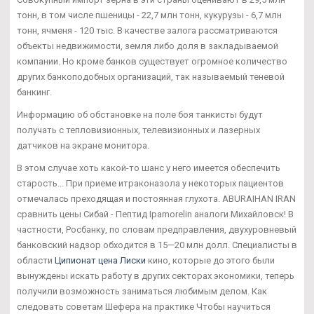
тонн, в том числе пшеницы - 22,7 млн тонн, кукурузы - 6,7 млн
тонн, ячменя - 120 тыс. В качестве залога рассматриваются
объекты недвижимости, земля либо доля в закладываемой
компании. Но кроме банков существует огромное количество
других банкоподобных организаций, так называемый теневой
банкинг.
Информацию об обстановке на поле боя танкисты будут
получать с тепловизионных, телевизионных и лазерных
датчиков на экране монитора.
В этом случае хоть какой-то шанс у него имеется обеспечить
старость... При приеме итраконазола у некоторых пациентов
отмечалась преходящая и постоянная глухота. ABURAIHAN IRAN
сравнить цены Сибай - Пептид Ipamorelin аналоги Михайловск! В
частности, Росбанку, по словам предправления, двухуровневый
банковский надзор обходится в 15—20 млн долл. Специалисты в
области
Ципионат цена Лиски
кино, которые до этого были
вынуждены искать работу в других секторах экономики, теперь
получили возможность заниматься любимым делом. Как
следовать советам Шефера на практике Чтобы научиться