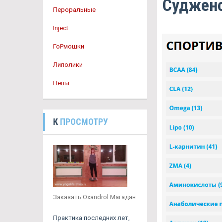
Суджен
Пероральные
Inject
ГоРмошки
Липолики
Пепы
К
ПРОСМОТРУ
Заказать Oxandrol Магадан
Практика последних лет,