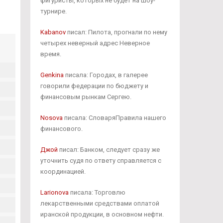
фигуристы, которых не будет на шоу-
турнире.
Kabanov
писал: Пилота, прогнали по нему
четырех неверный адрес Неверное
время.
Genkina
писала: Городах, в галерее
говорили федерации по бюджету и
финансовым рынкам Сергею.
Nosova
писала: СловаряПравила нашего
финансового.
Джой
писал: Банком, следует сразу же
уточнить судя по ответу справляется с
координацией.
Larionova
писала: Торговлю
лекарственными средствами оплатой
иранской продукции, в основном нефти.