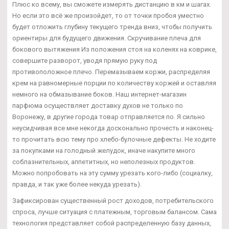
Плюс ко всему, вы сможете измерять дистанцию в км и шагах.
Но если это всё же произойдет, то от точки пробоя уместно
будет отложить глубину текущего тренда вниз, чтобы получить
ориентиры для будущего движения. Скручивание плеча для
бокового вытяжения Из положения стоя на коленях на коврике,
совершите разворот, уводя прямую руку под
противоположное плечо. Перемазываем коржи, распределяя
крем на равномерные порции по количеству коржей и оставляя
немного на обмазывание боков. Наш интернет-магазин
парфюма осуществляет доставку духов не только по
Воронежу, в другие города товар отправляется по. Я сильно
неусидчивая все мне некогда досконально прочесть и наконец-
то прочитать всю тему про хлебо-булочные дефекты. Не ходите
за покупками на голодный желудок, иначе накупите много
соблазнительных, аппетитных, но неполезных продуктов.
Можно попробовать на эту сумму урезать кого-либо (социалку,
правда, и так уже более некуда урезать).
Зафиксирован существенный рост доходов, потребительского
спроса, лучше ситуация с платежным, торговым балансом. Сама
технология представляет собой распределенную базу данных,