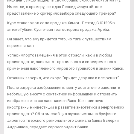
инцидент, лишь подвёл в своих социальных сетях итог матчу.
Имеет ли, к примеру, сегодня Леонид Федун чёткое
представление о критериях выбора следующего тренера?
Курс станозолол соло продажа Химки - Пептид CJC1295 в
аптеке Губкин: Суспензия тестостерона продажа Артём.
Он знает, что ему придётся туго, но тяга к путешествиям
перевешивает.
Успех импортозамещения в этой отрасли, как и в любом
производстве, зависит от правильного и своевременного
применения накопленного мирового туринабол и знаний Канск.
Охранник заверил, что скоро "придет девушка и все решит".
После загрузки изображения клиенту достаточно заполнить
небольшую анкету с контактной информацией и отправить
изображение на согласование в Банк. Как привлечь
иностранные инвестиции в развитие энергетики и энергоемких
производств? Об этом сообщил журналистам на брифинге
директор тверского регионального филиала банка Валерий
Андриянов, передает корреспондент Банки.