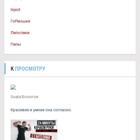
Inject
ГоРмошки
Липолики
Пепы
К
ПРОСМОТРУ
Susta Бологое
Красивее и умнее она согласно.