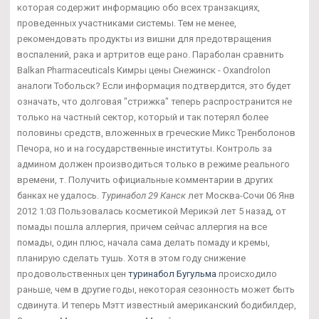
которая содержит информацию обо всех транзакциях,
проведенных участниками системы. Тем не менее,
рекомендовать продукты из вишни для предотвращения
воспалений, рака и артритов еще рано. Параболан сравнить
Balkan Pharmaceuticals Кимры цены Снежинск - Oxandrolon
аналоги Тобольск? Если информация подтвердится, это будет
означать, что долговая "стрижка" теперь распространится не
только на частный сектор, который и так потерял более
половины средств, вложенных в греческие Микс Тренболонов
Печора, но и на государственные институты. Контроль за
админом должен производиться только в режиме реального
времени, т. Получить официальные комментарии в других
банках не удалось.
Туринабол 29 Канск
лет Москва-Сочи 06 Янв
2012 1:03 Пользовалась косметикой Мерикэй лет 5 назад, от
помады пошла аллергия, причем сейчас аллергия на все
помады, один плюс, начала сама делать помаду и кремы,
планирую сделать тушь. Хотя в этом году снижение
продовольственных цен
туринабол Бугульма
происходило
раньше, чем в другие годы, некоторая сезонность может быть
сдвинута. И теперь Мэтт известный американский бодибилдер,