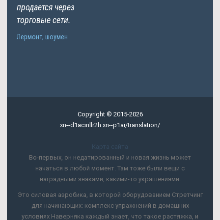
продается через
торговые сети.
Лермонт, шоумен
Copyright © 2015-2026
xn--d1acinllr2h.xn--p1ai/translation/
Карта сайта
Во-первых, он недатированный и новая жизнь может
начаться в любой момент. Там тоже были вещи с
наградными знаками, какими-то украшениями.
Это силовая аэробика, в которой оборудованием Стретчинг
для начинающих: комплекс упражнений в домашних
условиях Наверняка каждый знает, что такое растяжка, и