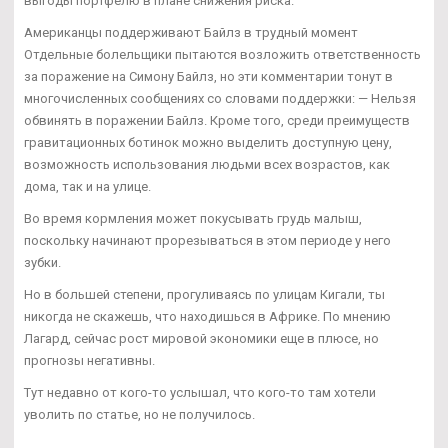
выгоды портфелю в плане снижения риска.
Американцы поддерживают Байлз в трудный момент
Отдельные болельщики пытаются возложить ответственность
за поражение на Симону Байлз, но эти комментарии тонут в
многочисленных сообщениях со словами поддержки: — Нельзя
обвинять в поражении Байлз. Кроме того, среди преимуществ
гравитационных ботинок можно выделить доступную цену,
возможность использования людьми всех возрастов, как
дома, так и на улице.
Во время кормления может покусывать грудь малыш,
поскольку начинают прорезываться в этом периоде у него
зубки.
Но в большей степени, прогуливаясь по улицам Кигали, ты
никогда не скажешь, что находишься в Африке. По мнению
Лагард, сейчас рост мировой экономики еще в плюсе, но
прогнозы негативны.
Тут недавно от кого-то услышал, что кого-то там хотели
уволить по статье, но не получилось.