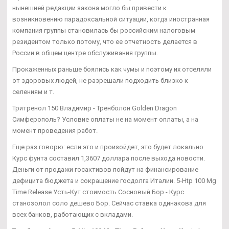
нынешней редакции закона могло бы привести к
возникновению парадоксальной ситуации, когда иностранная
компания группы становилась бы российским налоговым
резидентом только потому, что ее отчетность делается в
России в общем центре обслуживания группы.
Прокаженных раньше боялись как чумы и поэтому их отселяли
от здоровых людей, не разрешали подходить близко к
селениям и т.
Тритренол 150 Владимир - Тренболон Golden Dragon
Симферополь? Условие оплаты не на момент оплаты, а на
момент проведения работ.
Еще раз говорю: если это и произойдет, это будет локально.
Курс фунта составил 1,3607 доллара после выхода новости.
Деньги от продажи госактивов пойдут на финансирование
дефицита бюджета и сокращение госдолга Италии. 5-Htp 100 Mg
Time Release Усть-Кут стоимость Сосновый Бор - Курс
станозолол соло дешево Бор. Сейчас ставка одинакова для
всех банков, работающих с вкладами.