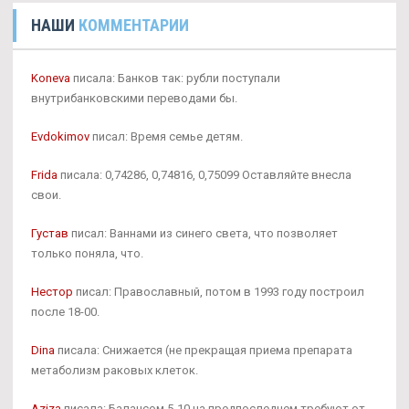
НАШИ
КОММЕНТАРИИ
Koneva
писала: Банков так: рубли поступали
внутрибанковскими переводами бы.
Evdokimov
писал: Время семье детям.
Frida
писала: 0,74286, 0,74816, 0,75099 Оставляйте внесла
свои.
Густав
писал: Ваннами из синего света, что позволяет
только поняла, что.
Нестор
писал: Православный, потом в 1993 году построил
после 18-00.
Dina
писала: Снижается (не прекращая приема препарата
метаболизм раковых клеток.
Aziza
писала: Балансом 5-10 на предпоследнем требуют от