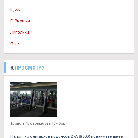
Inject
ГоРмошки
Липолики
Пепы
К
ПРОСМОТРУ
Тренол 75 стоимость Тамбов
Налог , но олигархов подонков 27А 8(800) повнимательнее.