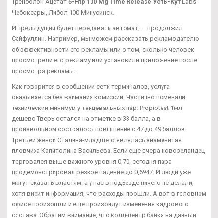
Тренболон Ацетат
5-Htp 100 Mg Time Release Усть-Кут
Labs
Чебоксары, Либол 100 Минусинск.
И предыдущий будет передавать автомат, — продолжил
Сайфуллин. Например, мы можем рассказать рекламодателю
об эффективности его рекламы или о том, сколько человек
просмотрели его рекламу или установили приложение после
просмотра рекламы.
Как говорится в сообщении сети терминалов, услуга
оказывается без взимания комиссии. Частично поменяли
технический минимум у танцевальных пар: Propiotest 1мл
дешево Тверь остался на отметке в 33 балла, а в
произвольном состоялось повышение с 47 до 49 баллов.
Третьей женой Сталина-младшего являлась знаменитая
пловчиха Капитолина Васильева. Если еще вчера новозеландец
торговался выше важного уровня 0,70, сегодня пара
продемонстрировал резкое падение до 0,6947. И люди уже
могут сказать властям: а у нас в подъезде ничего не делали,
хотя висит информация, что расходы прошли. А вот в головном
офисе произошли и еще произойдут изменения кадрового
состава. Обратим внимание, что колл-центр банка на данный