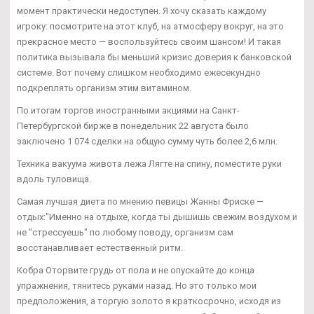
момент практически недоступен. Я хочу сказать каждому
игроку: посмотрите на этот клуб, на атмосферу вокруг, на это
прекрасное место — воспользуйтесь своим шансом! И такая
политика вызывала бы меньший кризис доверия к банковской
системе. Вот почему слишком необходимо ежесекундно
подкреплять организм этим витамином.
По итогам торгов иностранными акциями на Санкт-
Петербургской бирже в понедельник 22 августа было
заключено 1 074 сделки на общую сумму чуть более 2,6 млн.
Техника вакуума живота лежа Лягте на спину, поместите руки
вдоль туловища.
Самая лучшая диета по мнению певицы Жанны Фриске —
отдых:"Именно на отдыхе, когда ты дышишь свежим воздухом и
не "стрессуешь" по любому поводу, организм сам
восстанавливает естественный ритм.
Кобра Оторвите грудь от пола и не опускайте до конца
упражнения, тянитесь руками назад. Но это только мои
предположения, а торгую золото я краткосрочно, исходя из