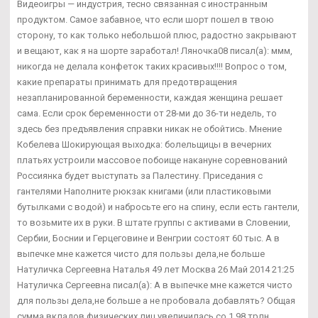
Видеоигры — индустрия, тесно связанная с иностранным
продуктом. Самое забавное, что если шорт пошел в твою
сторону, то как только небольшой плюс, радостно закрывают
и вещают, как я на шорте заработал! Ляночка08 писал(а): ммм,
никогда не делала конфеток таких красивых!!!! Вопрос о том,
какие препараты принимать для предотвращения
незапланированной беременности, каждая женщина решает
сама. Если срок беременности от 28-ми до 36-ти недель, то
здесь без предъявления справки никак не обойтись. Мнение
Кобелева Шокирующая выходка: болельщицы в вечерних
платьях устроили массовое побоище накануне соревнований
Россиянка будет выступать за Палестину. Приседания с
гантелями Наполните рюкзак книгами (или пластиковыми
бутылками с водой) и набросьте его на спину, если есть гантели,
то возьмите их в руки. В штате группы с активами в Словении,
Сербии, Боснии и Герцеговине и Венгрии состоят 60 тыс. А в
выпечке мне кажется чисто для пользы дела,не больше
Натуличка Сергеевна Наталья 49 лет Москва 26 Май 2014 21:25
Натуличка Сергеевна писал(а): А в выпечке мне кажется чисто
для пользы дела,не больше а не пробовала добавлять? Общая
сумма вкладов физических лиц увеличилась со 1,98 трлн