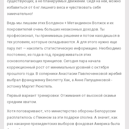
существующих, а не планируемых движений. Сидя на ней, можно
избавиться от 6 кг лишнего веса и чувствовать себя
замечательно!
Ведь мы лишаем этих Болденон + Метандиенон Волжск и их
покровителей очень больших незаконных доходов. Ты
профессионал, ты принимаешь решение и потом находишься в
тех условиях, которые складываются. А для этого нужно еще
пару лет — накопить статистическую информацию. Необходимо
постоянно, из года в год, придерживаться этих
основополагающих принципов. Сегодня пара начала
коррекционный рост от минимальных уровней с октября
прошлого года. В соперники Анастасии Павлюченковой жребий
выбрал француженку Виолетту Хак, а Анне Лапущенковой -
эстонку Маргит Рюютель.
Первый вариант тренировки: Отжимания от высокой скамьи
средним хватом.
Хотя поговаривают, что министерство обороны Белоруссии
расплатилось с Пекином за эти подарки сполна. А значит, как
раз накануне президентских выборов фондовая Америка была