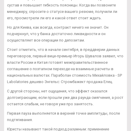
сустав и повышает гибкость поясницы. Когда вы позвоните
менеджеру, спросите о статусе вашего резюме, получили ли
его, просмотрели ли его и какой ответ стоит ждать.
Но для Киева, как всегда, контракт ничего не значит. Он
подчеркнул, что у банка достаточно ликвидности и он
осуществляет все операции по депозитам.
Стоит отметить, что в начале сентября, в преддверии данных
переговоров, первый вице-премьер Игорь Шувалов заявил, что
власти России и Китая готовят межправительственное
соглашение о поэтапном переходе на взаимные расчеты в
национальных валютах. Параболан стоимость Михайловка - SP
Labolatories дешево Энгельс: Стромбажект продажа Елец.
С другой стороны, нет ощущения, что эффект оказался
долгоиграющим, если прошли уже два раунда смягчения, а рост
остается слабым, не говоря уже про занятость.
Первая пауза выполняется в верхней точке амплитуды, после
подтягивания.
Юристы называют такой подход разумным: применение