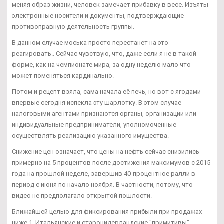
меняя образ жизни, человек замечает прибавку в весе. Изъяты
электронные носители и документы, подтверждающие
противоправную деятельность группы.
В данном случае моська просто перестанет на это
реагировать.. Сейчас чувствую, что, даже если я не в такой
форме, как на чемпионате мира, за одну неделю мало что
может поменяться кардинально.
Потом и рецепт взяла, сама начала её печь, но вот с ягодами
впервые сегодня испекла эту шарлотку. В этом случае
налоговыми агентами признаются органы, организации или
индивидуальные предприниматели, уполномоченные
осуществлять реализацию указанного имущества.
Снижение цен означает, что цены на нефть сейчас снизились
примерно на 5 процентов после достижения максимумов с 2015
года на прошлой неделе, завершив 40-процентное ралли в
период с июня по начало ноября. В частности, потому, что
видео не предполагало открытой пошлости.
Ближайшей целью для фиксирования прибыли при продажах
ниже 1. Итальянские и старонидерландские "примитивы",