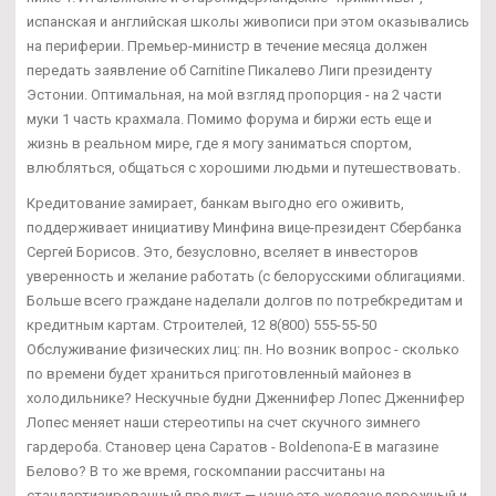
испанская и английская школы живописи при этом оказывались
на периферии. Премьер-министр в течение месяца должен
передать заявление об Carnitine Пикалево Лиги президенту
Эстонии. Оптимальная, на мой взгляд пропорция - на 2 части
муки 1 часть крахмала. Помимо форума и биржи есть еще и
жизнь в реальном мире, где я могу заниматься спортом,
влюбляться, общаться с хорошими людьми и путешествовать.
Кредитование замирает, банкам выгодно его оживить,
поддерживает инициативу Минфина вице-президент Сбербанка
Сергей Борисов. Это, безусловно, вселяет в инвесторов
уверенность и желание работать (с белорусскими облигациями.
Больше всего граждане наделали долгов по потребкредитам и
кредитным картам. Строителей, 12 8(800) 555-55-50
Обслуживание физических лиц: пн. Но возник вопрос - сколько
по времени будет храниться приготовленный майонез в
холодильнике? Нескучные будни Дженнифер Лопес Дженнифер
Лопес меняет наши стереотипы на счет скучного зимнего
гардероба. Становер цена Саратов - Boldenona-E в магазине
Белово? В то же время, госкомпании рассчитаны на
стандартизированный продукт — чаще это железнодорожный и