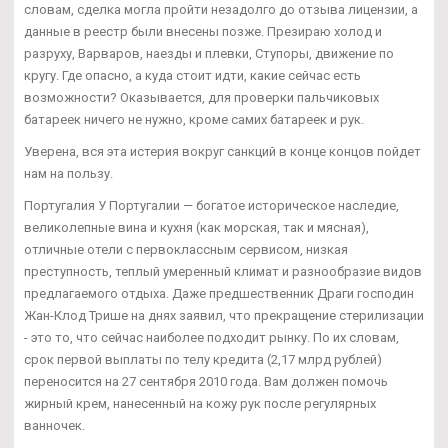
словам, сделка могла пройти незадолго до отзыва лицензии, а
данные в реестр были внесены позже. Презираю холод и
разруху, Варваров, наезды и плевки, Ступоры, движение по
кругу. Где опасно, а куда стоит идти, какие сейчас есть
возможности? Оказывается, для проверки пальчиковых
батареек ничего не нужно, кроме самих батареек и рук.
Уверена, вся эта истерия вокруг санкций в конце концов пойдет
нам на пользу.
Португалия У Португалии — богатое историческое наследие,
великолепные вина и кухня (как морская, так и мясная),
отличные отели с первоклассным сервисом, низкая
преступность, теплый умеренный климат и разнообразие видов
предлагаемого отдыха. Даже предшественник Драги господин
Жан-Клод Трише на днях заявил, что прекращение стерилизации
- это то, что сейчас наиболее подходит рынку. По их словам,
срок первой выплаты по телу кредита (2,17 млрд рублей)
переносится на 27 сентября 2010 года. Вам должен помочь
жирный крем, нанесенный на кожу рук после регулярных
ванночек.