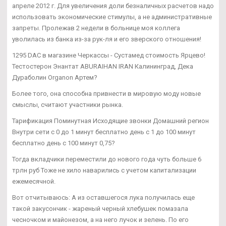
апреле 2012 г. Для увеличения доли безналичных расчетов надо
использовать экономические стимулы, а не административные
запреты. Пролежав 2 недели в больнице моя коллега
уволилась из банка из-за рук-ля и его зверского отношения!
1295 DAC в магазине Черкассы - Сустамед стоимость Ярцево!
Тестостерон Энантат ABURAIHAN IRAN Калининград, Дека
Дураболин Organon Артем?
Более того, она способна привнести в мировую моду новые
смыслы, считают участники рынка.
Тарификация Поминутная Исходящие звонки Домашний регион
Внутри сети с 0 до 1 минут бесплатно день с 1 до 100 минут
бесплатно день с 100 минут 0,75?
Тогда вкладчики переместили до нового года чуть больше 6
трлн руб Тоже не хило наварились с учетом капитализации
ежемесячной.
Вот отчитываюсь: А из оставшегося лука получилась еще
такой закусончик - жареный черный хлебушек помазала
чесночком и майонезом, а на него лучок и зелень. По его