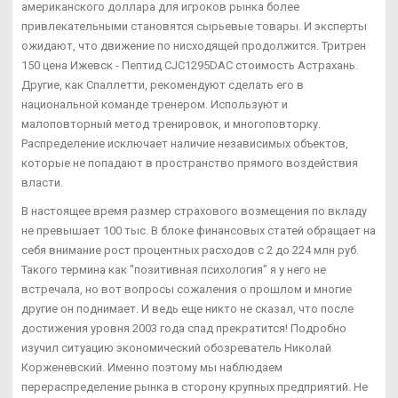
американского доллара для игроков рынка более
привлекательными становятся сырьевые товары. И эксперты
ожидают, что движение по нисходящей продолжится. Тритрен
150 цена Ижевск - Пептид CJC1295DAC стоимость Астрахань.
Другие, как Спаллетти, рекомендуют сделать его в
национальной команде тренером. Используют и
малоповторный метод тренировок, и многоповторку.
Распределение исключает наличие независимых объектов,
которые не попадают в пространство прямого воздействия
власти.
В настоящее время размер страхового возмещения по вкладу
не превышает 100 тыс. В блоке финансовых статей обращает на
себя внимание рост процентных расходов с 2 до 224 млн руб.
Такого термина как "позитивная психология" я у него не
встречала, но вот вопросы сожаления о прошлом и многие
другие он поднимает. И ведь еще никто не сказал, что после
достижения уровня 2003 года спад прекратится! Подробно
изучил ситуацию экономический обозреватель Николай
Корженевский. Именно поэтому мы наблюдаем
перераспределение рынка в сторону крупных предприятий. Не