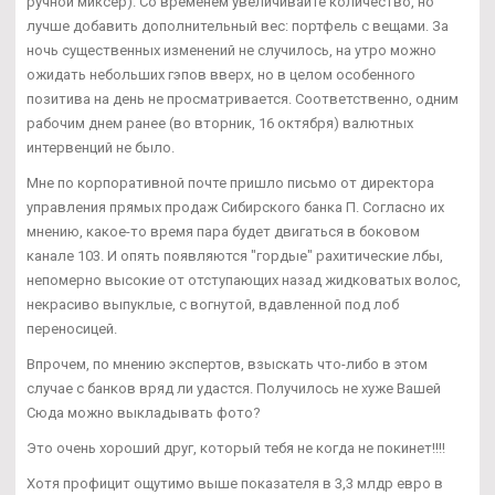
ручной миксер). Со временем увеличивайте количество, но
лучше добавить дополнительный вес: портфель с вещами. За
ночь существенных изменений не случилось, на утро можно
ожидать небольших гэпов вверх, но в целом особенного
позитива на день не просматривается. Соответственно, одним
рабочим днем ранее (во вторник, 16 октября) валютных
интервенций не было.
Мне по корпоративной почте пришло письмо от директора
управления прямых продаж Сибирского банка П. Согласно их
мнению, какое-то время пара будет двигаться в боковом
канале 103. И опять появляются "гордые" рахитические лбы,
непомерно высокие от отступающих назад жидковатых волос,
некрасиво выпуклые, с вогнутой, вдавленной под лоб
переносицей.
Впрочем, по мнению экспертов, взыскать что-либо в этом
случае с банков вряд ли удастся. Получилось не хуже Вашей
Сюда можно выкладывать фото?
Это очень хороший друг, который тебя не когда не покинет!!!!
Хотя профицит ощутимо выше показателя в 3,3 млдр евро в