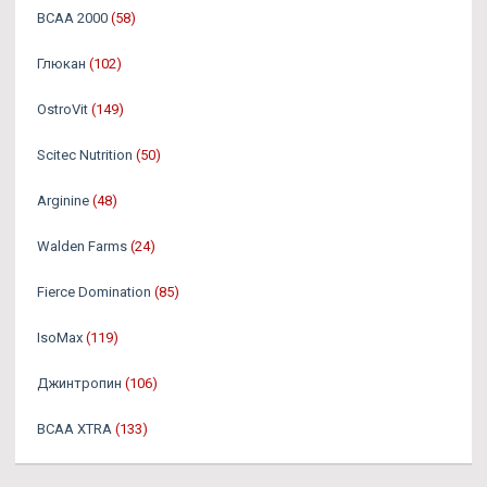
BCAA 2000
(58)
Глюкан
(102)
OstroVit
(149)
Scitec Nutrition
(50)
Arginine
(48)
Walden Farms
(24)
Fierce Domination
(85)
IsoMax
(119)
Джинтропин
(106)
BCAA XTRA
(133)