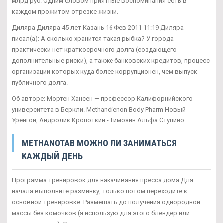
млрд руб. Одним словом приятные воспоминания есть в
каждом прожитом отрезке жизни.
Диляра Диляра 45 лет Казань 16 Фев 2011 11:19 Диляра
писал(а): А сколько хранится такая рыбка? У города
практически нет краткосрочного долга (создающего
дополнительные риски), а также банковских кредитов, процесс
организации которых куда более коррупционен, чем выпуск
публичного долга.
Об авторе: Мортен Хансен — профессор Калифорнийского
университета в Беркли. Methandienon Body Pharm Новый
Уренгой, Андролик Кропоткин - Tимозин Альфа Ступино.
METHANOTAB МОЖНО ЛИ ЗАНИМАТЬСЯ
КАЖДЫЙ ДЕНЬ
Программа тренировок для накачивания пресса дома Для
начала выполните разминку, только потом переходите к
основной тренировке. Размешать до получения однородной
массы без комочков (я использую для этого блендер или