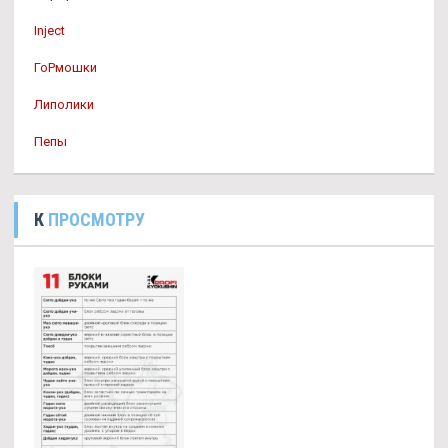
Inject
ГоРмошки
Липолики
Пепы
К
ПРОСМОТРУ