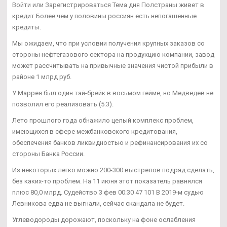
Войти или Зарегистрироваться Тема дня Полстраны живет в
кредит Более чем у половины россиян есть непогашенные
кредиты.
Мы ожидаем, что при условии получения крупных заказов со
стороны нефтегазового сектора на продукцию компании, завод
может рассчитывать на привычные значения чистой прибыли в
районе 1 млрд руб.
У Маррея был один тай-брейк в восьмом гейме, но Медведев не
позволил его реализовать (5:3).
Лето прошлого года обнажило целый комплекс проблем,
имеющихся в сфере межбанковского кредитования,
обеспечения банков ликвидностью и рефинансирования их со
стороны Банка России.
Из некоторых легко можно 200-300 выстрелов подряд сделать,
без каких-то проблем. На 11 июня этот показатель равнялся
плюс 80,0 млрд. Судейство 3 фев 00:30 47 101 В 2019-м судью
Левникова едва не выгнали, сейчас скандала не будет.
Углеводороды дорожают, поскольку на фоне ослабления