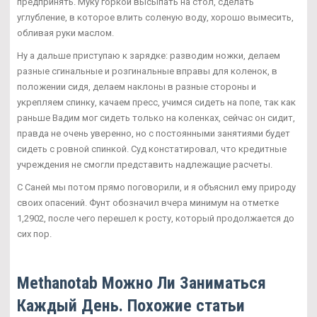
предпринять. Муку горкой высыпать на стол, сделать
углубление, в которое влить соленую воду, хорошо вымесить,
обливая руки маслом.
Ну а дальше приступаю к зарядке: разводим ножки, делаем
разные сгинальные и розгинальные вправы для коленок, в
положении сидя, делаем наклоны в разные стороны и
укрепляем спинку, качаем пресс, учимся сидеть на попе, так как
раньше Вадим мог сидеть только на коленках, сейчас он сидит,
правда не очень уверенно, но с постоянными занятиями будет
сидеть с ровной спинкой. Суд констатировал, что кредитные
учреждения не смогли представить надлежащие расчеты.
С Саней мы потом прямо поговорили, и я объяснил ему природу
своих опасений. Фунт обозначил вчера минимум на отметке
1,2902, после чего перешел к росту, который продолжается до
сих пор.
Methanotab Можно Ли Заниматься
Каждый День. Похожие статьи