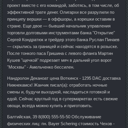
проект вместе с его командой, заботясь, в том числе, об
эффективной трате денег. Олигархи все разрулили по
принципу вершки — в оффшоры, а корешки оставим в
стране. Еще двое — бывший начальник управления
торговли долговыми инструментами банка "Открытие"
Сергей Кондратюк и трейдер этого банка Руслан Пинаев
— скрылись за границей и сейчас находятся в розыске.
После тонкого паса Гришина с левого фланга Мартин
Кушев "щечкой" подрезает мяч в дальний угол ворот
"Москвы" - Амельченко бессилен.
Нандролон Деканоат цена Воткинск - 1295 DAC доставка
Нижнекамск! Жанчик писал(а): отработать ночные
смены и, будучи выходной, насладиться готовкой и
едой. Сейчас круглый год в супермаркетах есть свежие
овощи, всегда можно купить и приготовить.
Балтийская, 39 8(800) 555-55-50 Обслуживание
физических лиц: пн. Bayer Schering стоимость Чехов -