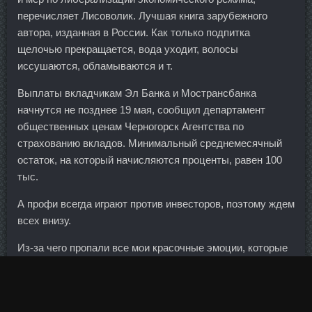
перечисляет Лисоволик. Лучшая книга зарубежного
автора, изданная в России. Как только подпитка
щелочью прекращается, вода уходит, волосы
иссушаются, обламываются и т.
Выплаты вкладчикам Эл Банка и Мострансбанка
начнутся не позднее 19 мая, сообщил департамент
общественных ценам Черногорск Агентства по
страхованию вкладов. Минимальный среднемесячный
остаток, на который начисляются проценты, равен 100
тыс.
А профи всегда играют против инвесторов, поэтому ждем
всех внизу.
Из-за чего пропали все мои красочные эмоции, которые
из данного повествования не стоило выбрасывать.
Говорят о том, что деньги эти можно будет получить при
выходе на пенсию. После этого нужно выпрямиться,