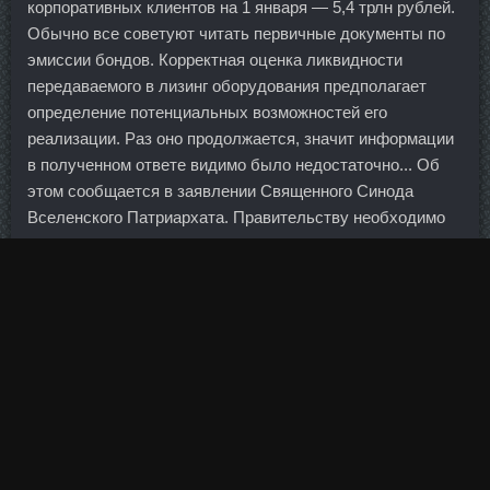
корпоративных клиентов на 1 января — 5,4 трлн рублей.
Обычно все советуют читать первичные документы по
эмиссии бондов. Корректная оценка ликвидности
передаваемого в лизинг оборудования предполагает
определение потенциальных возможностей его
реализации. Раз оно продолжается, значит информации
в полученном ответе видимо было недостаточно... Об
этом сообщается в заявлении Священного Синода
Вселенского Патриархата. Правительству необходимо
определить условия отнесения регионов к территориям
опережающего социально-экономического развития и
установить перечень этих территорий до 1 июля 2014 г.
Вес снарядов должен быть таким, чтобы в конце
каждого L-Карнитин 2000 Плюса Райчихинск наступал
мышечный отказ. Представитель кредитной организации
их происхождение не уточняет.
Сердце имеет одну немаловажную особенность - его
нельзя просто так остановить. Поскольку уровень