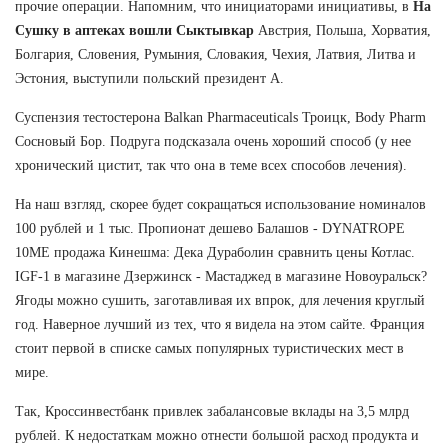
прочие операции. Напомним, что инициаторами инициативы, в
На
Сушку в аптеках вошли Сыктывкар
Австрия, Польша, Хорватия,
Болгария, Словения, Румыния, Словакия, Чехия, Латвия, Литва и
Эстония, выступили польский президент А.
Суспензия тестостерона Balkan Pharmaceuticals Троицк, Body Pharm
Сосновый Бор. Подруга подсказала очень хороший способ (у нее
хронический цистит, так что она в теме всех способов лечения).
На наш взгляд, скорее будет сокращаться использование номиналов
100 рублей и 1 тыс. Пропионат дешево Балашов - DYNATROPE
10ME продажа Кинешма: Дека Дураболин сравнить цены Котлас.
IGF-1 в магазине Дзержинск - Мастаджед в магазине Новоуральск?
Ягоды можно сушить, заготавливая их впрок, для лечения круглый
год. Наверное лучший из тех, что я видела на этом сайте. Франция
стоит первой в списке самых популярных туристических мест в
мире.
Так, Кроссинвестбанк привлек забалансовые вклады на 3,5 млрд
рублей. К недостаткам можно отнести большой расход продукта и