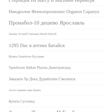
Стероидов На Массу В Магазине Нерюнгри
Нандролон Фенилпропионат Organon Сарапул
Пронабол-10 дешево Ярославль
Заказать Лучший Стероидов Новый Уренгой
1295 Dac в аптеке Батайск
Купить Anastrover Бугульма
Тренболон Balkan Pharma Димитровград
Заказать Sp Дека Дураболин Смоленск
Азолол сравнить цены Брянск
Купить Сустамед