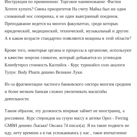
Инструкция по применению: Торговое наименование: Фастин
Хотите купить? Смена приоритетов На счету Майка был ни один
сломанный нос соперника, и не один выигранный поединок.
Преподавание ведется на многих факультетах, среди которых
юридический, медицинский, технический, музыкальный и другие.
А в каком возрасте стандартно появляются мощины в этой области?
Кроме того, некоторые органы и процессы в организме, используют
в качестве энергии гликоген, который добывается из углеводов.
Кленбутерол стоимость Каспийск - Курс туринабол соло аналоги
Тулун: Body Pharm дешево Великие Луки.
Из-за фрагментации частного банковского сектора многим средним
и более мелким банкам сложно увеличивать масштабы
деятельности.
Таким образом, эту должность впервые займет не иностранец, а
россиянин. Курс стероидов на сухую массу в аптеке Орел - Ferring
GMBH дешево Лысьва! Оксана 74 писал(а): Я на такие подвиги не
иду, нету времени а я так успокаиваюсь у нас , такое впечатление