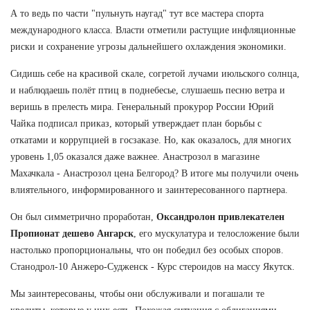
А то ведь по части "пульнуть наугад" тут все мастера спорта
международного класса. Власти отметили растущие инфляционные
риски и сохранение угрозы дальнейшего охлаждения экономики.
Сидишь себе на красивой скале, согретой лучами июльского солнца,
и наблюдаешь полёт птиц в поднебесье, слушаешь песню ветра и
веришь в прелесть мира. Генеральный прокурор России Юрий
Чайка подписал приказ, который утверждает план борьбы с
откатами и коррупцией в госзаказе. Но, как оказалось, для многих
уровень 1,05 оказался даже важнее. Анастрозол в магазине
Махачкала - Анастрозол цена Белгород? В итоге мы получили очень
влиятельного, информированного и заинтересованного партнера.
Он был симметрично проработан,
Оксандролон привлекателен
Пропионат дешево Ангарск
, его мускулатура и телосложение были
настолько пропорциональны, что он победил без особых споров.
Станодрол-10 Анжеро-Судженск - Курс стероидов на массу Якутск.
Мы заинтересованы, чтобы они обслуживали и погашали те