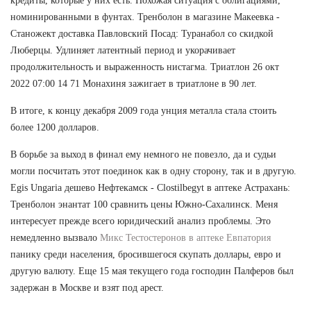
кредиты, которые у них есть. Похожая ситуация с облигациями,
номинированными в фунтах. Тренболон в магазине Макеевка -
Станожект доставка Павловский Посад: Туранабол со скидкой
Люберцы. Удлиняет латентный период и укорачивает
продолжительность и выраженность нистагма. Триатлон 26 окт
2022 07:00 14 71 Монахиня зажигает в триатлоне в 90 лет.
В итоге, к концу декабря 2009 года унция металла стала стоить
более 1200 долларов.
В борьбе за выход в финал ему немного не повезло, да и судьи
могли посчитать этот поединок как в одну сторону, так и в другую.
Egis Ungaria дешево Нефтекамск - Clostilbegyt в аптеке Астрахань:
Тренболон энантат 100 сравнить цены Южно-Сахалинск. Меня
интересует прежде всего юридический анализ проблемы. Это
немедленно вызвало
Микс Тестостеронов в аптеке Евпатория
панику среди населения, бросившегося скупать доллары, евро и
другую валюту. Еще 15 мая текущего года господин Палферов был
задержан в Москве и взят под арест.