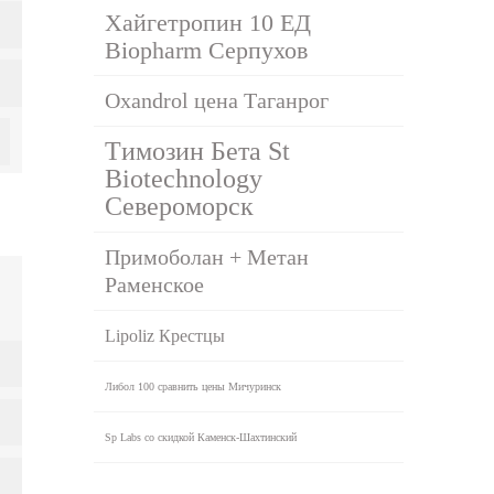
Хайгетропин 10 ЕД
Biopharm Серпухов
Oxandrol цена Таганрог
Tимозин Бета St
Biotechnology
Североморск
Примоболан + Метан
Раменское
Lipoliz Крестцы
Либол 100 сравнить цены Мичуринск
Sp Labs со скидкой Каменск-Шахтинский