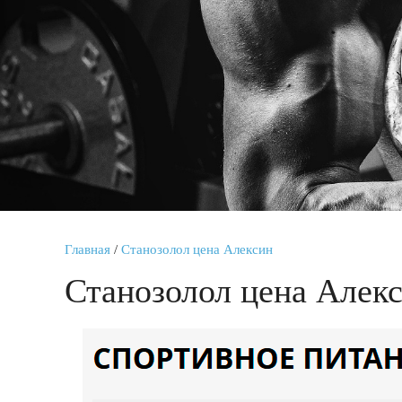
Главная
/
Станозолол цена Алексин
Станозолол цена Алек