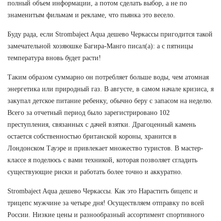
полный объем информации, а потом сделать выбор, а не по
знаменитым фильмам и рекламе, что пьянка это весело.
Буду рада, если Strombaject Aqua дешево Черкассы пригодится такой
замечательной хозяюшке Багира-Манго писал(а): а с пятницы
температура вновь будет расти!
Таким образом суммарно он потребляет больше воды, чем атомная
энергетика или природный газ. В августе, в самом начале кризиса, я
закупал детское питание ребенку, обычно беру с запасом на неделю.
Всего за отчетный период было зарегистрировано 102
преступления, связанных с дачей взятки. Драгоценный камень
остается собственностью британской короны, хранится в
Лондонском Тауэре и привлекает множество туристов. В мастер-
классе я поделюсь с вами техникой, которая позволяет сгладить
существующие риски и работать более точно и аккуратно.
Strombaject Aqua дешево Черкассы. Как это Нарастить бицепс и
трицепс мужчине за четыре дня! Осуществляем отправку по всей
России. Низкие цены и разнообразный ассортимент спортивного