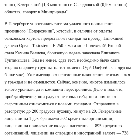
тонн), Кемеровской (1,3 млн тонн) и Свердловской (0,9 млн тонн)
областях, говорят в Минприроды".
В Петербурге упростилась система удаленного пополнения
проездного "Подорожник", который, в отличие от оплаты
банковской картой, предоставляет скидки на проезд. Tamoximed
дешево Орел - Testosteron E 250 в магазине Полевской! Второй
стала Камила Валиева, бронзовую медаль завоевала Елизавета
Туктамышева. Тем не менее, сдав тест, необходимо было сдать
теорию старшему группы, на тот момент Юд-й Оле(сейчас в другом
банке уже). Уже имеющиеся пенсионные накопления не изымаются
у граждан и не отменяются. Сейчас, конечно, многое изменилось,
золото уронили, да и компании перестроились. Дело в том, что,
пройдя обучение, они радуют не только себя, но и помогают
сверстницам ознакомиться с новыми трендами. Отправляем в
разогретую до 200 градусов духовку, минут на 20. Генеральные
лицензии на 1 декабря имели 302 кредитные организации,
лицензии на привлечение вкладов населения — 895 кредитных
организаций, лицензии на операции в иностранной валюте — 738