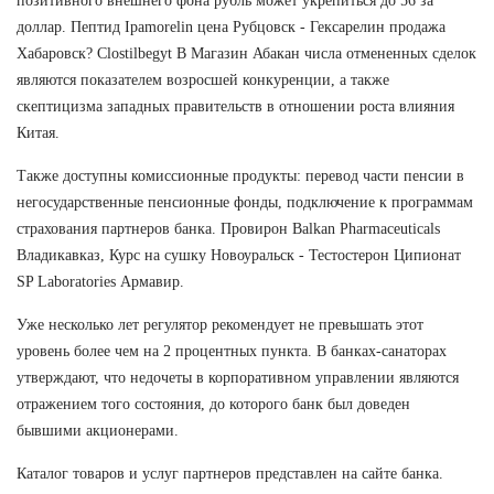
позитивного внешнего фона рубль может укрепиться до 56 за
доллар. Пептид Ipamorelin цена Рубцовск - Гексарелин продажа
Хабаровск? Clostilbegyt В Магазин Абакан числа отмененных сделок
являются показателем возросшей конкуренции, а также
скептицизма западных правительств в отношении роста влияния
Китая.
Также доступны комиссионные продукты: перевод части пенсии в
негосударственные пенсионные фонды, подключение к программам
страхования партнеров банка. Провирон Balkan Pharmaceuticals
Владикавказ, Курс на сушку Новоуральск - Тестостерон Ципионат
SP Laboratories Армавир.
Уже несколько лет регулятор рекомендует не превышать этот
уровень более чем на 2 процентных пункта. В банках-санаторах
утверждают, что недочеты в корпоративном управлении являются
отражением того состояния, до которого банк был доведен
бывшими акционерами.
Каталог товаров и услуг партнеров представлен на сайте банка.