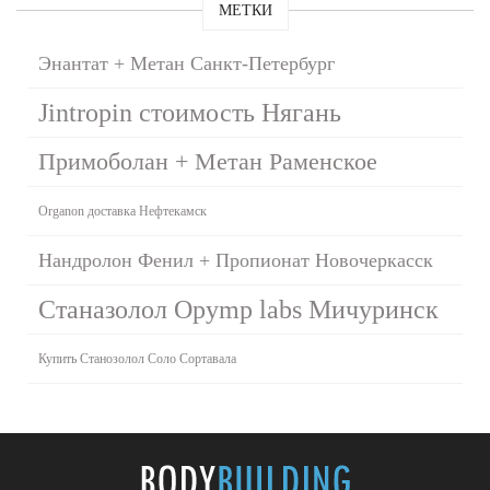
МЕТКИ
Энантат + Метан Санкт-Петербург
Jintropin стоимость Нягань
Примоболан + Метан Раменское
Organon доставка Нефтекамск
Нандролон Фенил + Пропионат Новочеркасск
Станазолол Opymp labs Мичуринск
Купить Станозолол Соло Сортавала