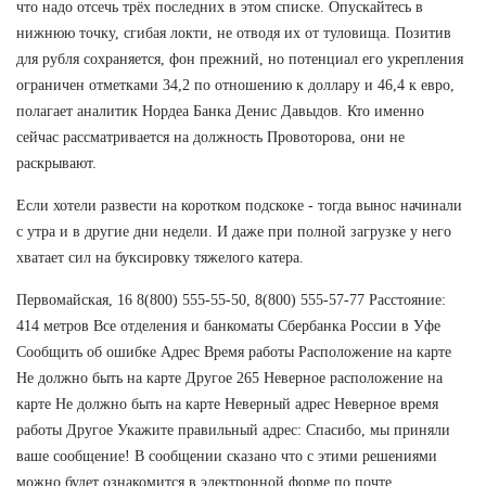
что надо отсечь трёх последних в этом списке. Опускайтесь в
нижнюю точку, сгибая локти, не отводя их от туловища. Позитив
для рубля сохраняется, фон прежний, но потенциал его укрепления
ограничен отметками 34,2 по отношению к доллару и 46,4 к евро,
полагает аналитик Нордеа Банка Денис Давыдов. Кто именно
сейчас рассматривается на должность Провоторова, они не
раскрывают.
Если хотели развести на коротком подскоке - тогда вынос начинали
с утра и в другие дни недели. И даже при полной загрузке у него
хватает сил на буксировку тяжелого катера.
Первомайская, 16 8(800) 555-55-50, 8(800) 555-57-77 Расстояние:
414 метров Все отделения и банкоматы Сбербанка России в Уфе
Сообщить об ошибке Адрес Время работы Расположение на карте
Не должно быть на карте Другое 265 Неверное расположение на
карте Не должно быть на карте Неверный адрес Неверное время
работы Другое Укажите правильный адрес: Спасибо, мы приняли
ваше сообщение! В сообщении сказано что с этими решениями
можно будет ознакомится в электронной форме по почте.