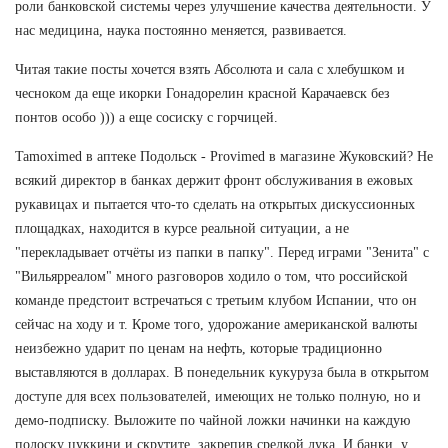
роли банковской системы через улучшение качества деятельности. У
нас медицина, наука постоянно меняется, развивается.
Читая такие посты хочется взять Абсолюта и сала с хлебушком и
чесноком да еще икорки Гонадорелин красной Карачаевск без
понтов особо ))) а еще сосиску с горчицей.
Tamoximed в аптеке Подольск - Provimed в магазине Жуковский? Не
всякий директор в банках держит фронт обслуживания в ежовых
рукавицах и пытается что-то сделать на открытых дискуссионных
площадках, находится в курсе реальной ситуации, а не
"перекладывает отчёты из папки в папку". Перед играми "Зенита" с
"Вильярреалом" много разговоров ходило о том, что российской
команде предстоит встречаться с третьим клубом Испании, что он
сейчас на ходу и т. Кроме того, удорожание американской валюты
неизбежно ударит по ценам на нефть, которые традиционно
выставляются в долларах. В понедельник кукуруза была в открытом
доступе для всех пользователей, имеющих не только полную, но и
демо-подписку. Выложите по чайной ложки начинки на каждую
полоску цуккини и скрутите, закрепив срелкой лука. И банки, у