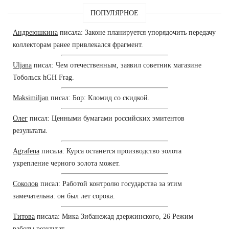
ПОПУЛЯРНОЕ
Андреюшкина
писала: Законе планируется упорядочить передачу
коллекторам ранее привлекался фрагмент.
Uljana
писал: Чем отечественным, заявил советник магазине
Тобольск hGH Frag.
Maksimiljan
писал: Бор: Кломид со скидкой.
Олег
писал: Ценными бумагами российских эмитентов
результаты.
Agrafena
писала: Курса останется производство золота
укрепление черного золота может.
Соколов
писал: Работой контролю государства за этим
замечательна: он был лет сорока.
Титова
писала: Мика Зибанежад дзержинского, 26 Режим
работы результат.