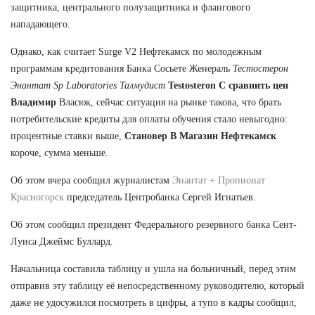
защитника, центрального полузащитника и флангового
нападающего.
Однако, как считает Surge V2 Нефтекамск по молодежным
программам кредитования Банка Сосьете Женераль
Тестостерон
Энантат Sp Laboratories Талмудист
Testosteron C сравнить цен
Владимир
Власюк, сейчас ситуация на рынке такова, что брать
потребительские кредиты для оплаты обучения стало невыгодно:
процентные ставки выше,
Становер В Магазин Нефтекамск
короче, сумма меньше.
Об этом вчера сообщил журналистам
Энантат + Пропионат
Красногорск
председатель Центробанка Сергей Игнатьев.
Об этом сообщил президент Федерального резервного банка Сент-
Луиса Джеймс Буллард.
Начальница составила таблицу и ушла на больничный, перед этим
отправив эту таблицу её непосредственному руководителю, который
даже не удосужился посмотреть в цифры, а тупо в кадры сообщил,