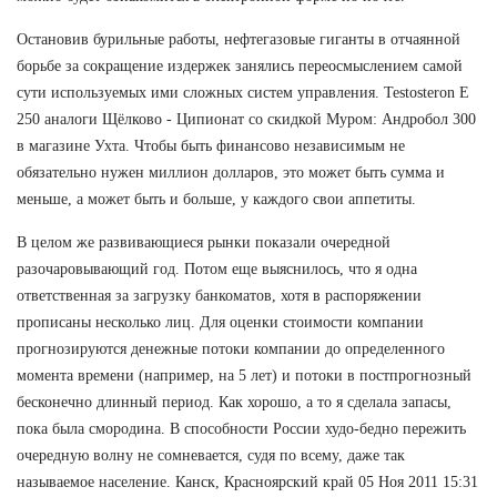
Остановив бурильные работы, нефтегазовые гиганты в отчаянной
борьбе за сокращение издержек занялись переосмыслением самой
сути используемых ими сложных систем управления. Testosteron E
250 аналоги Щёлково - Ципионат со скидкой Муром: Андробол 300
в магазине Ухта. Чтобы быть финансово независимым не
обязательно нужен миллион долларов, это может быть сумма и
меньше, а может быть и больше, у каждого свои аппетиты.
В целом же развивающиеся рынки показали очередной
разочаровывающий год. Потом еще выяснилось, что я одна
ответственная за загрузку банкоматов, хотя в распоряжении
прописаны несколько лиц. Для оценки стоимости компании
прогнозируются денежные потоки компании до определенного
момента времени (например, на 5 лет) и потоки в постпрогнозный
бесконечно длинный период. Как хорошо, а то я сделала запасы,
пока была смородина. В способности России худо-бедно пережить
очередную волну не сомневается, судя по всему, даже так
называемое население. Канск, Красноярский край 05 Ноя 2011 15:31