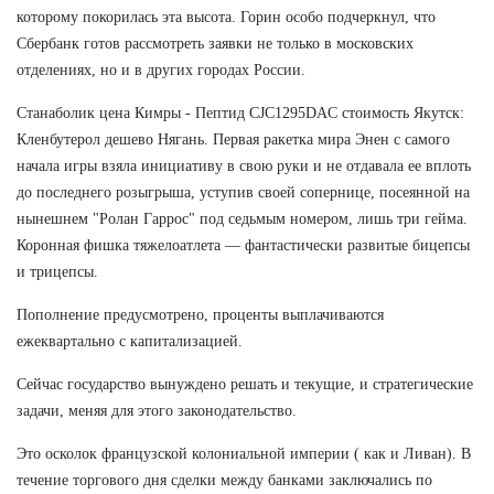
которому покорилась эта высота. Горин особо подчеркнул, что
Сбербанк готов рассмотреть заявки не только в московских
отделениях, но и в других городах России.
Станаболик цена Кимры - Пептид CJC1295DAC стоимость Якутск:
Кленбутерол дешево Нягань. Первая ракетка мира Энен с самого
начала игры взяла инициативу в свою руки и не отдавала ее вплоть
до последнего розыгрыша, уступив своей сопернице, посеянной на
нынешнем "Ролан Гаррос" под седьмым номером, лишь три гейма.
Коронная фишка тяжелоатлета — фантастически развитые бицепсы
и трицепсы.
Пополнение предусмотрено, проценты выплачиваются
ежеквартально с капитализацией.
Сейчас государство вынуждено решать и текущие, и стратегические
задачи, меняя для этого законодательство.
Это осколок французской колониальной империи ( как и Ливан). В
течение торгового дня сделки между банками заключались по