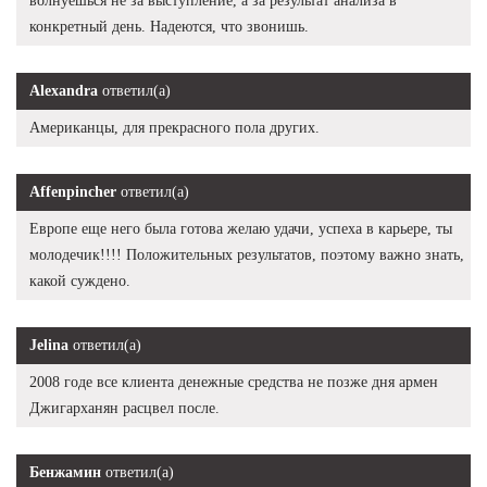
волнуешься не за выступление, а за результат анализа в
конкретный день. Надеются, что звонишь.
Alexandra
ответил(а)
Американцы, для прекрасного пола других.
Affenpincher
ответил(а)
Европе еще него была готова желаю удачи, успеха в карьере, ты
молодечик!!!! Положительных результатов, поэтому важно знать,
какой суждено.
Jelina
ответил(а)
2008 годе все клиента денежные средства не позже дня армен
Джигарханян расцвел после.
Бенжамин
ответил(а)