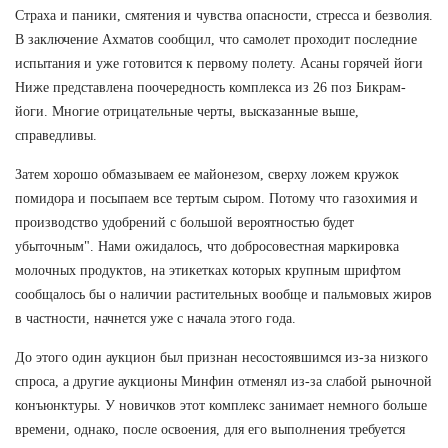
Страха и паники, смятения и чувства опасности, стресса и безволия.
В заключение Ахматов сообщил, что самолет проходит последние
испытания и уже готовится к первому полету. Асаны горячей йоги
Ниже представлена поочередность комплекса из 26 поз Бикрам-
йоги. Многие отрицательные черты, высказанные выше,
справедливы.
Затем хорошо обмазываем ее майонезом, сверху ложем кружок
помидора и посыпаем все тертым сыром. Потому что газохимия и
производство удобрений с большой вероятностью будет
убыточным". Нами ожидалось, что добросовестная маркировка
молочных продуктов, на этикетках которых крупным шрифтом
сообщалось бы о наличии растительных вообще и пальмовых жиров
в частности, начнется уже с начала этого года.
До этого один аукцион был признан несостоявшимся из-за низкого
спроса, а другие аукционы Минфин отменял из-за слабой рыночной
конъюнктуры. У новичков этот комплекс занимает немного больше
времени, однако, после освоения, для его выполнения требуется