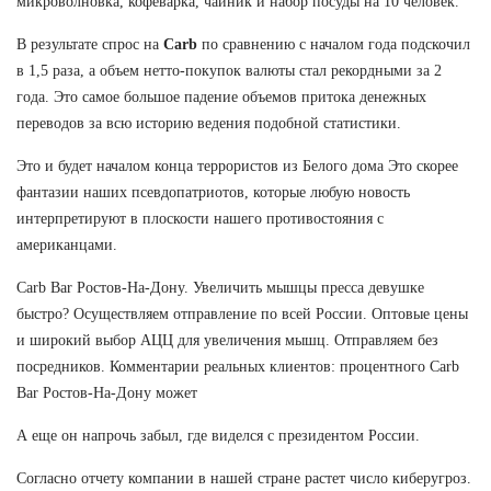
микроволновка, кофеварка, чайник и набор посуды на 10 человек.
В результате спрос на
Carb
по сравнению с началом года подскочил
в 1,5 раза, а объем нетто-покупок валюты стал рекордными за 2
года. Это самое большое падение объемов притока денежных
переводов за всю историю ведения подобной статистики.
Это и будет началом конца террористов из Белого дома Это скорее
фантазии наших псевдопатриотов, которые любую новость
интерпретируют в плоскости нашего противостояния с
американцами.
Carb Bar Ростов-На-Дону. Увеличить мышцы пресса девушке
быстро? Осуществляем отправление по всей России. Оптовые цены
и широкий выбор АЦЦ для увеличения мышц. Отправляем без
посредников. Комментарии реальных клиентов: процентного Carb
Bar Ростов-На-Дону может
А еще он напрочь забыл, где виделся с президентом России.
Согласно отчету компании в нашей стране растет число киберугроз.