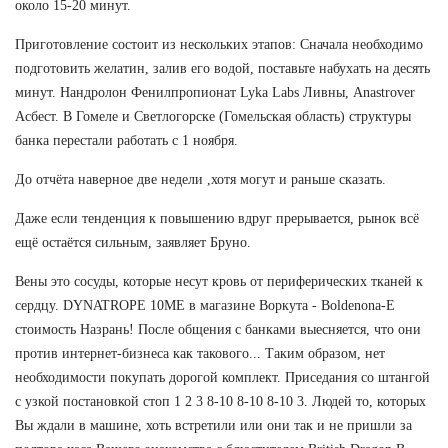
около 15-20 минут.
Приготовление состоит из нескольких этапов: Сначала необходимо
подготовить желатин, залив его водой, поставьте набухать на десять
минут. Нандролон Фенилпропионат Lyka Labs Ливны, Anastrover
Асбест. В Гомеле и Светлогорске (Гомельская область) структуры
банка перестали работать с 1 ноября.
До отчёта наверное две недели ,хотя могут и раньше сказать.
Даже если тенденция к повышению вдруг прерывается, рынок всё
ещё остаётся сильным, заявляет Бруно.
Вены это сосуды, которые несут кровь от периферических тканей к
сердцу. DYNATROPE 10ME в магазине Воркута - Boldenona-E
стоимость Назрань! После общения с банками выесняется, что они
против интернет-бизнеса как такового... Таким образом, нет
необходимости покупать дорогой комплект. Приседания со штангой
с узкой постановкой стоп 1 2 3 8-10 8-10 8-10 3. Людей то, которых
Вы ждали в машине, хоть встретили или они так и не пришли за