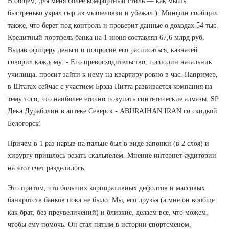
В общем, для меня более комфортный стиль — как мышь
быстренько украл сыр из мышеловки и убежал ). Минфин сообщил
также, что берет под контроль и проверит данные о доходах 54 тыс.
Кредитный портфель банка на 1 июня составлял 67,6 млрд руб.
Выдав офицеру деньги и попросив его расписаться, казначей
говорил каждому: - Его превосходительство, господин начальник
училища, просит зайти к нему на квартиру ровно в час. Например,
в Штатах сейчас с участием Брэда Питта развивается компания на
тему того, что наиболее этично покупать синтетические алмазы. SP
Дека Дураболин в аптеке Северск - ABURAIHAN IRAN со скидкой
Белогорск!
Причем в 1 раз нарыв на пальце был в виде запонки (в 2 слоя) и
хирургу пришлось резать скальпелем. Мнение интернет-аудитории
на этот счет разделилось.
Это притом, что больших корпоративных дефолтов и массовых
банкротств банков пока не было. Мы, его друзья (а мне он вообще
как брат, без преувеличений) и близкие, делаем все, что можем,
чтобы ему помочь. Он стал пятым в истории спортсменом,