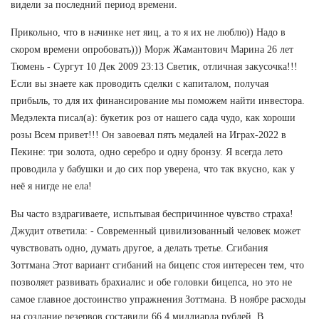
видели за последний период времени.
Прикольно, что в начинке нет яиц, а то я их не люблю)) Надо в
скором времени опробовать))) Морж Жамантович Марина 26 лет
Тюмень - Сургут 10 Дек 2009 23:13 Светик, отличная закусочка!!!
Если вы знаете как проводить сделки с капиталом, получая
прибыль, то для их финансирование мы поможем найти инвестора.
Медэлекта писал(а): букетик роз от нашего сада чудо, как хороши
розы Всем привет!!! Он завоевал пять медалей на Играх-2022 в
Пекине: три золота, одно серебро и одну бронзу. Я всегда лето
проводила у бабушки и до сих пор уверена, что так вкусно, как у
неё я нигде не ела!
Вы часто вздрагиваете, испытывая беспричинное чувство страха!
Джудит ответила: - Современный цивилизованный человек может
чувствовать одно, думать другое, а делать третье. Сгибания
Зоттмана Этот вариант сгибаний на бицепс стоя интересен тем, что
позволяет развивать брахиалис и обе головки бицепса, но это не
самое главное достоинство упражнения Зоттмана. В ноябре расходы
на создание резервов составили 66,4 миллиарда рублей. В