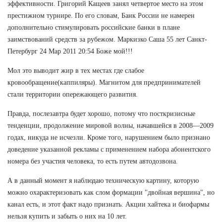
эффективности. Григорий Кащеев занял четвертое место на этом
престижном турнире. По его словам, Банк России не намерен
дополнительно стимулировать российские банки в плане
заимствований средств за рубежом. Маркизко Саша 55 лет Санкт-
Петербург 24 Мар 2011 20:54 Боже мой!!!
Мол это выводит жир в тех местах где слабое
кровообращение(каппиляры). Магнитом для предпринимателей
стали территории опережающего развития.
Правда, послезавтра будет хорошо, потому что посткризисные
тенденции, продолжение мировой волны, начавшейся в 2008—2009
годах, никуда не исчезли. Кроме того, нарушением было признано
доведение указанной рекламы с применением набора абонентского
номера без участия человека, то есть путем автодозвона.
А в данный момент я наблюдаю техническую картину, которую
можно охарактеризовать как слом формации "двойная вершина", но
канал есть, и этот факт надо признать. Акции хайтека и биофармы
нельзя купить и забыть о них на 10 лет.