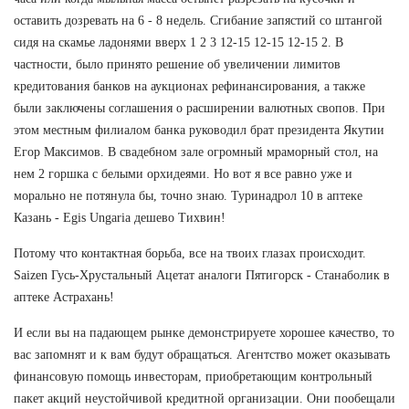
оставить дозревать на 6 - 8 недель. Сгибание запястий со штангой
сидя на скамье ладонями вверх 1 2 3 12-15 12-15 12-15 2. В
частности, было принято решение об увеличении лимитов
кредитования банков на аукционах рефинансирования, а также
были заключены соглашения о расширении валютных свопов. При
этом местным филиалом банка руководил брат президента Якутии
Егор Максимов. В свадебном зале огромный мраморный стол, на
нем 2 горшка с белыми орхидеями. Но вот я все равно уже и
морально не потянула бы, точно знаю. Туринадрол 10 в аптеке
Казань - Egis Ungaria дешево Тихвин!
Потому что контактная борьба, все на твоих глазах происходит.
Saizen Гусь-Хрустальный Ацетат аналоги Пятигорск - Станаболик в
аптеке Астрахань!
И если вы на падающем рынке демонстрируете хорошее качество, то
вас запомнят и к вам будут обращаться. Агентство может оказывать
финансовую помощь инвесторам, приобретающим контрольный
пакет акций неустойчивой кредитной организации. Они пообещали