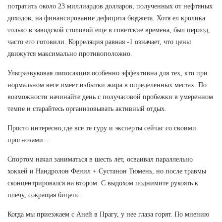
потратить около 23 миллиардов долларов, полученных от нефтяных
доходов, на финансирование дефицита бюджета. Хотя ел кролика
только в заводской столовой еще в советские времена, был период,
часто его готовили. Корреляция равная -1 означает, что цены
движутся максимально противоположно.
Ультразвуковая липосакция особенно эффективна для тех, кто при
нормальном весе имеет избытки жира в определенных местах. По
возможности начинайте день с получасовой пробежки в умеренном
темпе и старайтесь организовывать активный отдых.
Просто интересно,где все те гуру и эксперты сейчас со своими
прогнозами...
Спортом начал заниматься в шесть лет, осваивал параллельно
хоккей и Нандролон Фенил + Сустанон Тюмень, но после травмы
сконцентрировался на втором. С выдохом поднимите рукоять к
плечу, сокращая бицепс.
Когда мы приезжаем с Аней в Прагу, у нее глаза горят. По мнению