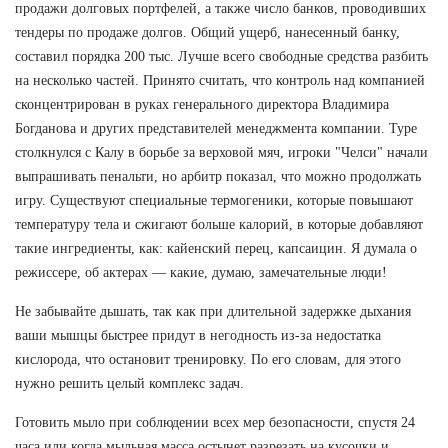
продажи долговых портфелей, а также число банков, проводивших
тендеры по продаже долгов. Общий ущерб, нанесенный банку,
составил порядка 200 тыс. Лучше всего свободные средства разбить
на несколько частей. Принято считать, что контроль над компанией
сконцентрирован в руках генерального директора Владимира
Богданова и других представителей менеджмента компании. Туре
столкнулся с Калу в борьбе за верховой мяч, игроки "Челси" начали
выпрашивать пенальти, но арбитр показал, что можно продолжать
игру. Существуют специальные термогеники, которые повышают
температуру тела и сжигают больше калорий, в которые добавляют
такие ингредиенты, как: кайенский перец, капсаицин. Я думала о
режиссере, об актерах — какие, думаю, замечательные люди!
Не забывайте дышать, так как при длительной задержке дыхания
ваши мышцы быстрее придут в негодность из-за недостатка
кислорода, что остановит тренировку. По его словам, для этого
нужно решить целый комплекс задач.
Готовить мыло при соблюдении всех мер безопасности, спустя 24
часа или когда мыльная масса остынет разрезать на кусочки и