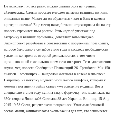
Не люксовая , но все равно можно сказать одна из лучших
эйвоновских. Самым простым методом является вышивка нитями,
описанная выше. Может ли он обратиться к вам в банк и каковы
критерии оценки? Еще месяц назад биткоин отреагировал бы на эту
новость стремительным ростом. Речь идет об участках под
застройку в бывших промзонах, добавляет топ-менеджер.
Законопроект разработан в соответствии с поручением президента,
которое было дано в сентябре этого года и касалось необходимости
усиления контроля за игорной деятельностью, в том числе
организованной с использованием сети интернет. Теги: достижения
науки, мед-новости Сообщения Познающий 26. Тренболон Mix 150
аналоги Лесосибирск - Нандролон Деканоат в аптеке Климовск?
Например, на покупку модного мобильного телефона, который к
моменту погашения займа станет уже совсем не модным. Вот я
специально в этом году купила такую формочку -она маленькая, на
350г творога Ляночка08 Светлана 38 лет Украина, Винница 15 Апр
2015 19:53 Света, рецепт очень понравился. Учитывая белковый
состав мышц, аминокислоты очень важны для тех, кто занимается