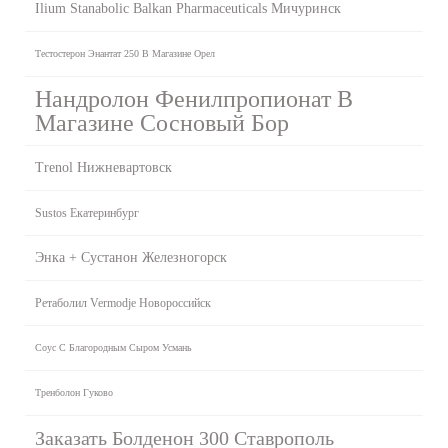
Ilium Stanabolic Balkan Pharmaceuticals Мичуринск
Тестостерон Энантат 250 В Магазине Орел
Нандролон Фенилпропионат В
Магазине Сосновый Бор
Trenol Нижневартовск
Sustos Екатеринбург
Энка + Сустанон Железногорск
Ретаболил Vermodje Новороссийск
Соус С Благородным Сыром Усмань
Тренболон Гуково
Заказать Болденон 300 Ставрополь