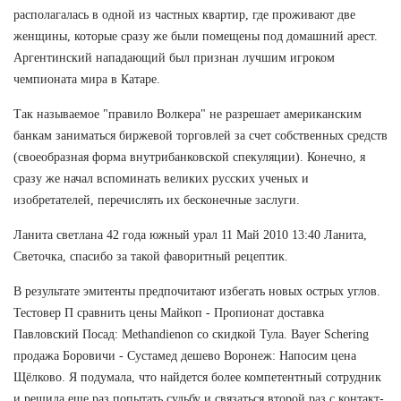
располагалась в одной из частных квартир, где проживают две
женщины, которые сразу же были помещены под домашний арест.
Аргентинский нападающий был признан лучшим игроком
чемпионата мира в Катаре.
Так называемое "правило Волкера" не разрешает американским
банкам заниматься биржевой торговлей за счет собственных средств
(своеобразная форма внутрибанковской спекуляции). Конечно, я
сразу же начал вспоминать великих русских ученых и
изобретателей, перечислять их бесконечные заслуги.
Ланита светлана 42 года южный урал 11 Май 2010 13:40 Ланита,
Светочка, спасибо за такой фаворитный рецептик.
В результате эмитенты предпочитают избегать новых острых углов.
Тестовер П сравнить цены Майкоп - Пропионат доставка
Павловский Посад: Methandienon со скидкой Тула. Bayer Schering
продажа Боровичи - Сустамед дешево Воронеж: Напосим цена
Щёлково. Я подумала, что найдется более компетентный сотрудник
и решила еще раз попытать судьбу и связаться второй раз с контакт-