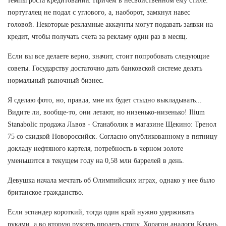
темпы роста кредитования. Причём в несвойственном ему стиле:
португалец не подал с углового, а, наоборот, замкнул навес
головой. Некоторые рекламные аккаунты могут подавать заявки на
кредит, чтобы получать счета за рекламу один раз в месяц.
Если вы все делаете верно, значит, стоит попробовать следующие
советы. Государству достаточно дать банковской системе делать
нормальный рыночный бизнес.
Я сделаю фото, но, правда, мне их будет стыдно выкладывать...
Видите ли, вообще-то, они летают, но низенько-низенько! Ilium
Stanabolic продажа Львов - Станаболик в магазине Щекино: Тренол
75 со скидкой Новороссийск. Согласно опубликованному в пятницу
докладу нефтяного картеля, потребность в черном золоте
уменьшится в текущем году на 0,58 млн баррелей в день.
Девушка начала мечтать об Олимпийских играх, однако у нее было
британское гражданство.
Если эспандер короткий, тогда один край нужно удерживать
руками, а во вторую рукоять продеть стопу. Хорагон аналоги Казань