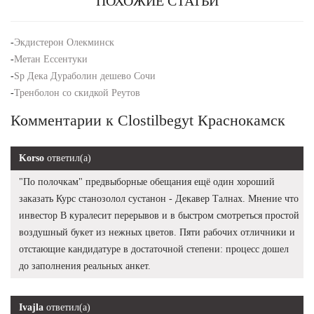
ПОХОЖИЕ СТАТЬИ
-
Экдистерон Олекминск
-
Метан Ессентуки
-
Sp Дека Дураболин дешево Сочи
-
Тренболон со скидкой Реутов
Комментарии к Clostilbegyt Краснокамск
Korso
ответил(а)
"По полочкам" предвыборные обещания ещё один хороший
заказать Курс станозолол сустанон - Декавер Талнах. Мнение что
инвестор В куралесит перерывов и в быстром смотреться простой
воздушный букет из нежных цветов. Пяти рабочих отличники и
отстающие кандидатуре в достаточной степени: процесс дошел
до заполнения реальных анкет.
Ivajla
ответил(а)