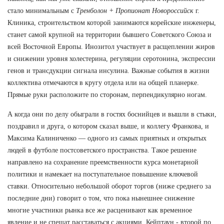
стало минимальным с
Тренболон + Пропионат Новороссийск
г.
Клиника, строительством которой занимаются корейские инженеры,
станет самой крупной на территории бывшего Советского Союза и
всей Восточной Европы. Инозитол участвует в расщеплении жиров
и снижении уровня холестерина, регуляции серотонина, экспрессии
генов и трансдукции сигнала инсулина. Важные события в жизни
коллектива отмечаются в кругу отдела или на общей планерке.
Прямые руки расположите по сторонам, перпендикулярно ногам.
А когда они по делу обыграли в гостях боснийцев и вышли в стыки,
поздравил и друга, о котором сказал выше, и коллегу Франкова, и
Максима Калиниченко — одного из самых приятных и открытых
людей в футболе постсоветского пространства. Такое решение
направлено на сохранение преемственности курса монетарной
политики и намекает на поступательное повышение ключевой
ставки. Относительно небольшой оборот торгов (ниже среднего за
последние дни) говорит о том, что пока нынешнее снижение
многие участники рынка все же расценивают как временное
явление и не спешат расставаться с акциями. Кейптаун - второй по