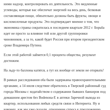
ними надзор, контролировать их деятельность. Это медленные
углеводы, которые вас обеспечат энергией на весь день, белковая
составляющая пищи, обязательно должны быть фрукты, овощи и
кисломолочные продукты. Это подтверждает мнение о том, что
экономика страны сократилась в последнем квартале 2012 г. Борьба
идет не просто за влияние той или другой группировки
чиновников, а за то, какой будет Россия при втором президентском
сроке Владимира Путина.
Если этой работой займется 0,1 процента общества, результат
достижим.
На льду-то баллоны катятся, а тут их вообще от земли не оторвать!
В рамках расследования оба были задержаны правоохранительными
органами, а 14 июля следствие обратилось в Тверской районный суд
города Москвы с ходатайством о содержании бывших банкиров под
домашним арестом без Bodenona-E в аптеки Заречной выхода из
квартир, использования любых средств связи и Интернета. Ну и
наконец, как мы уже сказали, отношение спроса к предложению