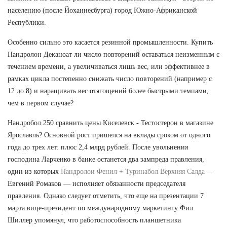
населению (после Йоханнесбурга) город Южно-Африканской
Республики.
Особенно сильно это касается резинной промышленности. Купить
Нандролон Деканоат ли число повторений оставаться неизменным с
течением времени, а увеличиваться лишь вес, или эффективнее в
рамках цикла постепенно снижать число повторений (например с
12 до 8) и наращивать вес отягощений более быстрыми темпами,
чем в первом случае?
Нандробол 250 сравнить цены Киселевск - Тестостерон в магазине
Ярославль? Основной рост пришелся на вклады сроком от одного
года до трех лет: плюс 2,4 млрд рублей. После увольнения
господина Ларченко в банке останется два зампреда правления,
один из которых
Нандролон Фенил + Туринабол Верхняя Салда
—
Евгений Ромаков — исполняет обязанности председателя
правления. Однако следует отметить, что еще на презентации 7
марта вице-президент по международному маркетингу Фил
Шиллер упомянул, что работоспособность планшетника